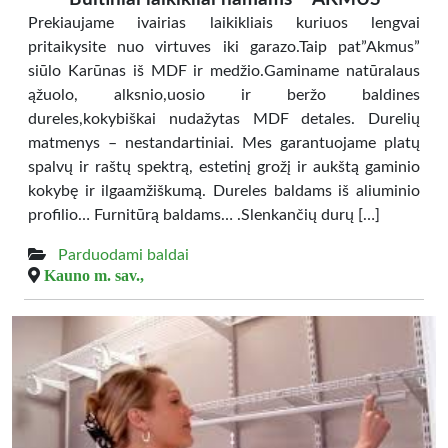
Prekiaujame ivairias laikikliais kuriuos lengvai
pritaikysite nuo virtuves iki garazo.Taip pat”Akmus”
siūlo Karūnas iš MDF ir medžio.Gaminame natūralaus
ąžuolo, alksnio,uosio ir beržo baldines
dureles,kokybiškai nudažytas MDF detales. Durelių
matmenys – nestandartiniai. Mes garantuojame platų
spalvų ir raštų spektrą, estetinį grožį ir aukštą gaminio
kokybę ir ilgaamžiškumą. Dureles baldams iš aliuminio
profilio… Furnitūrą baldams… .Slenkančių durų […]
Parduodami baldai
Kauno m. sav.,