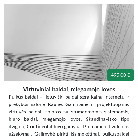
495.00 €
Virtuviniai baldai, miegamojo lovos
Puikūs baldai – lietuviški baldai gera kaina internetu ir
prekybos salone Kaune. Gaminame ir projektuojame:
virtuvės baldai, spintos su stumdomomis sistemomis,
biuro baldai, miegamojo lovos. Skandinaviško tipo
dvigulių Continental lovų gamyba. Priimami individualūs
užsakymai. Galimybė pirkti išsimokėtinai. puikusbaldai