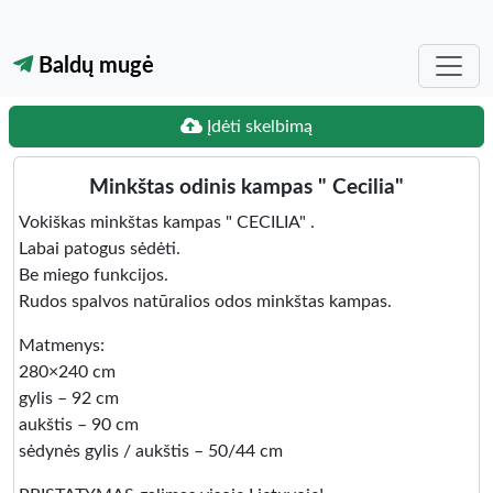
Baldų mugė
Įdėti skelbimą
Minkštas odinis kampas " Cecilia"
Vokiškas minkštas kampas " CECILIA" .
Labai patogus sėdėti.
Be miego funkcijos.
Rudos spalvos natūralios odos minkštas kampas.
Matmenys:
280×240 cm
gylis – 92 cm
aukštis – 90 cm
sėdynės gylis / aukštis – 50/44 cm