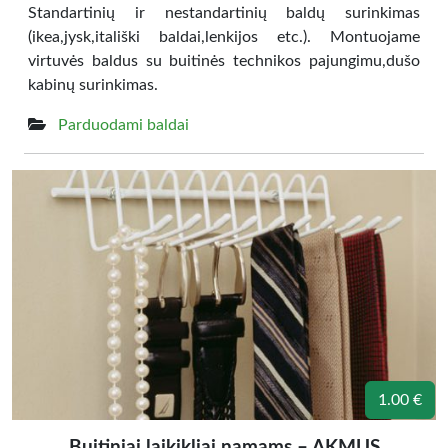
Standartinių ir nestandartinių baldų surinkimas
(ikea,jysk,itališki baldai,lenkijos etc.). Montuojame
virtuvės baldus su buitinės technikos pajungimu,dušo
kabinų surinkimas.
Parduodami baldai
1.00 €
Buitiniai laikikliai namams – AKMUS