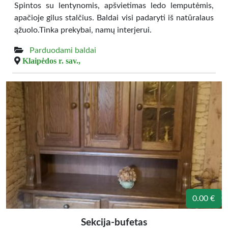
Spintos su lentynomis, apšvietimas ledo lemputėmis,
apačioje gilus stalčius. Baldai visi padaryti iš natūralaus
ąžuolo.Tinka prekybai, namų interjerui.
Parduodami baldai
Klaipėdos r. sav.,
0.00 €
Sekcija-bufetas