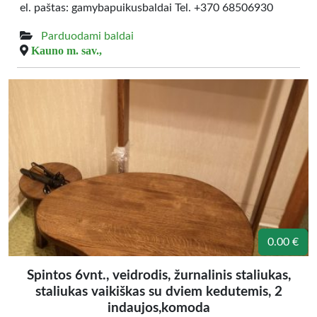
el. paštas: gamybapuikusbaldai Tel. +370 68506930
Parduodami baldai
Kauno m. sav.,
0.00 €
Spintos 6vnt., veidrodis, žurnalinis staliukas,
staliukas vaikiškas su dviem kedutemis, 2
indaujos,komoda