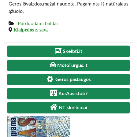
Geros išvaizdos,mažai naudota. Pagaminta iš natūralaus
ąžuolo.
Parduodami baldai
Klaipėdos r. sav.,
Skelbti.lt
MotoTurgus.lt
Geros paslaugos
KurApsistoti?
NT skelbimai