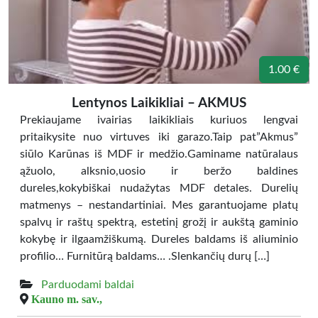
1.00 €
Lentynos Laikikliai – AKMUS
Prekiaujame ivairias laikikliais kuriuos lengvai
pritaikysite nuo virtuves iki garazo.Taip pat”Akmus”
siūlo Karūnas iš MDF ir medžio.Gaminame natūralaus
ąžuolo, alksnio,uosio ir beržo baldines
dureles,kokybiškai nudažytas MDF detales. Durelių
matmenys – nestandartiniai. Mes garantuojame platų
spalvų ir raštų spektrą, estetinį grožį ir aukštą gaminio
kokybę ir ilgaamžiškumą. Dureles baldams iš aliuminio
profilio… Furnitūrą baldams… .Slenkančių durų […]
Parduodami baldai
Kauno m. sav.,