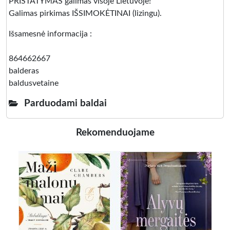
PRISTATYMAS galimas visoje Lietuvoje!
Galimas pirkimas IŠSIMOKĖTINAI (lizingu).
Išsamesnė informacija :
864662667
balderas
baldusvetaine
Parduodami baldai
Rekomenduojame