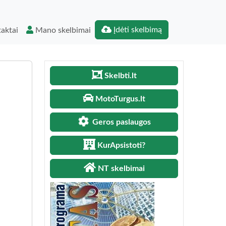
Įdėti skelbimą
aktai
Mano skelbimai
Skelbti.lt
MotoTurgus.lt
Geros paslaugos
KurApsistoti?
NT skelbimai