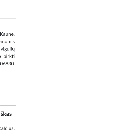
 Kaune.
omomis
vigulių
 pirkti
8506930
iškas
alčius.