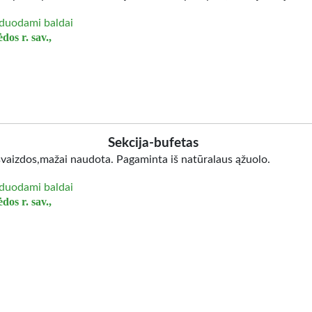
duodami baldai
dos r. sav.,
Sekcija-bufetas
švaizdos,mažai naudota. Pagaminta iš natūralaus ąžuolo.
duodami baldai
dos r. sav.,