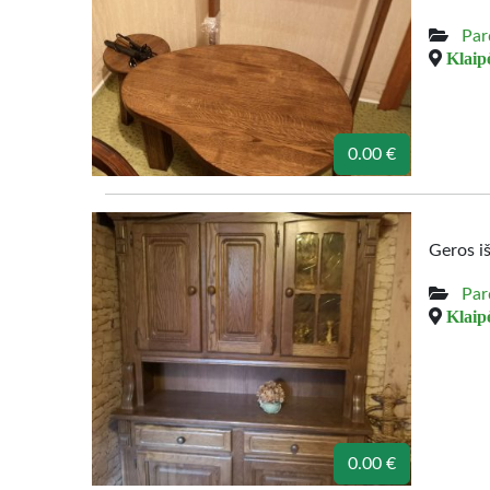
Par
Klaipė
0.00 €
Geros i
Par
Klaipė
0.00 €