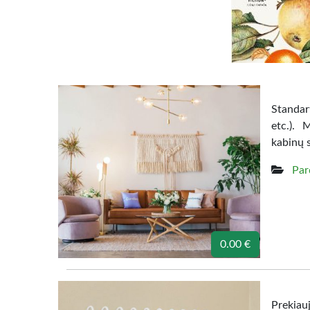
Standart
etc.). 
kabinų 
Par
0.00 €
Prekiau