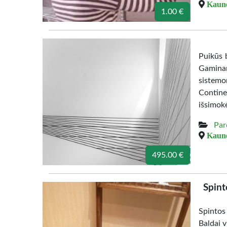
Kauno
1.00 €
Puikūs b
Gamina
sistemo
Contine
išsimok
Par
Kauno
495.00 €
Spint
Spintos
Baldai v