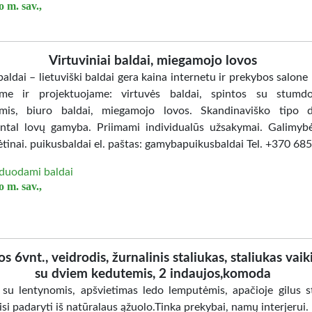
 m. sav.,
Virtuviniai baldai, miegamojo lovos
aldai – lietuviški baldai gera kaina internetu ir prekybos salone
me ir projektuojame: virtuvės baldai, spintos su stumd
mis, biuro baldai, miegamojo lovos. Skandinaviško tipo d
ntal lovų gamyba. Priimami individualūs užsakymai. Galimybė
ėtinai. puikusbaldai el. paštas: gamybapuikusbaldai Tel. +370 6
duodami baldai
 m. sav.,
os 6vnt., veidrodis, žurnalinis staliukas, staliukas vaik
su dviem kedutemis, 2 indaujos,komoda
 su lentynomis, apšvietimas ledo lemputėmis, apačioje gilus st
isi padaryti iš natūralaus ąžuolo.Tinka prekybai, namų interjerui.