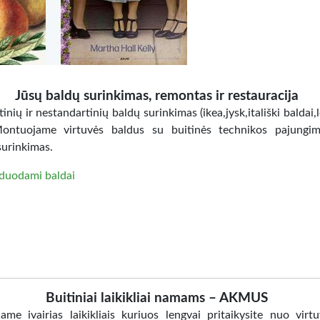
Jūsų baldų surinkimas, remontas ir restauracija
inių ir nestandartinių baldų surinkimas (ikea,jysk,itališki baldai,
Montuojame virtuvės baldus su buitinės technikos pajungi
surinkimas.
duodami baldai
Buitiniai laikikliai namams – AKMUS
jame ivairias laikikliais kuriuos lengvai pritaikysite nuo virtu