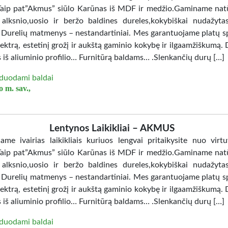
Taip pat”Akmus” siūlo Karūnas iš MDF ir medžio.Gaminame nat
 alksnio,uosio ir beržo baldines dureles,kokybiškai nudažy
. Durelių matmenys – nestandartiniai. Mes garantuojame platų sp
ektrą, estetinį grožį ir aukštą gaminio kokybę ir ilgaamžiškumą. 
 iš aliuminio profilio… Furnitūrą baldams… .Slenkančių durų […]
duodami baldai
 m. sav.,
Lentynos Laikikliai – AKMUS
jame ivairias laikikliais kuriuos lengvai pritaikysite nuo virtu
Taip pat”Akmus” siūlo Karūnas iš MDF ir medžio.Gaminame nat
 alksnio,uosio ir beržo baldines dureles,kokybiškai nudažy
. Durelių matmenys – nestandartiniai. Mes garantuojame platų sp
ektrą, estetinį grožį ir aukštą gaminio kokybę ir ilgaamžiškumą. 
 iš aliuminio profilio… Furnitūrą baldams… .Slenkančių durų […]
duodami baldai