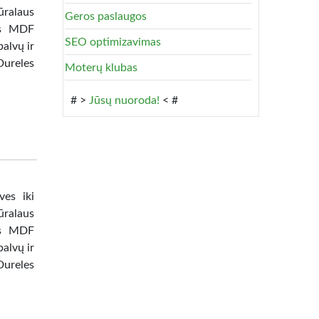
ūralaus
Geros paslaugos
tas MDF
SEO optimizavimas
alvų ir
Dureles
Moterų klubas
# >
Jūsų nuoroda!
< #
ves iki
ūralaus
tas MDF
alvų ir
Dureles