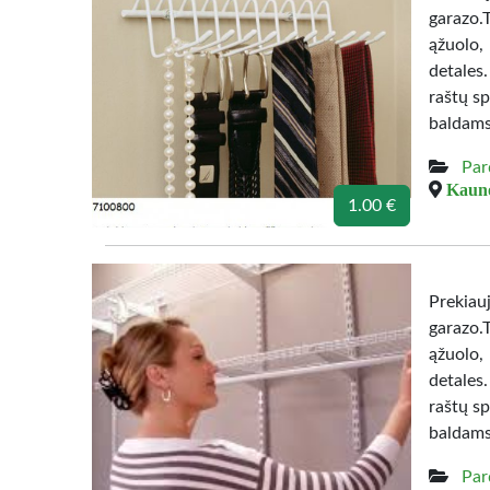
garazo.
ąžuolo,
detales
raštų sp
baldams
Par
Kauno
1.00 €
Prekiau
garazo.
ąžuolo,
detales
raštų sp
baldams
Par