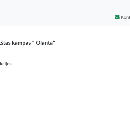
Kont
štas kampas " Olanta"
kcijos