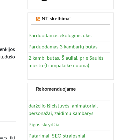
NT skelbimai
Parduodamas ekologinis ūkis
Parduodamas 3 kambarių butas
lenkijos
mu,dušo
2 kamb. butas, Šiauliai, prie Saulės
miesto (trumpalaikė nuoma)
Rekomenduojame
darželio išleistuvės, animatoriai,
personažai, zaidimu kambarys
Pigūs skrydžiai
Patarimai, SEO straipsniai
ves iki