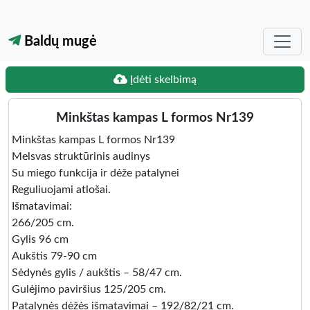
Baldų mugė
Įdėti skelbimą
Minkštas kampas L formos Nr139
Minkštas kampas L formos Nr139
Melsvas struktūrinis audinys
Su miego funkcija ir dėže patalynei
Reguliuojami atlošai.
Išmatavimai:
266/205 cm.
Gylis 96 cm
Aukštis 79-90 cm
Sėdynės gylis / aukštis – 58/47 cm.
Gulėjimo paviršius 125/205 cm.
Patalynės dėžės išmatavimai – 192/82/21 cm.