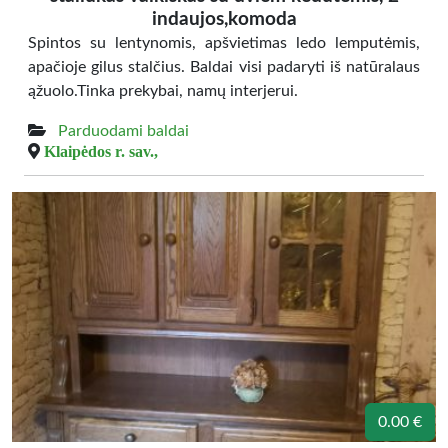
indaujos,komoda
Spintos su lentynomis, apšvietimas ledo lemputėmis,
apačioje gilus stalčius. Baldai visi padaryti iš natūralaus
ąžuolo.Tinka prekybai, namų interjerui.
Parduodami baldai
Klaipėdos r. sav.,
0.00 €