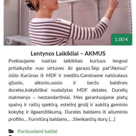
1.00 €
Lentynos Laikikliai – AKMUS
Prekiaujame ivairias laikikliais kuriuos lengvai
pritaikysite nuo virtuves iki garazo.Taip pat”Akmus”
siūlo Karūnas iš MDF ir medžio.Gaminame natūralaus
ąžuolo, alksnio,uosio ir beržo baldines
dureles,kokybiškai nudažytas MDF detales. Durelių
matmenys – nestandartiniai. Mes garantuojame platų
spalvų ir raštų spektrą, estetinį grožį ir aukštą gaminio
kokybę ir ilgaamžiškumą. Dureles baldams iš aliuminio
profilio… Furnitūrą baldams… .Slenkančių durų […]
Parduodami baldai