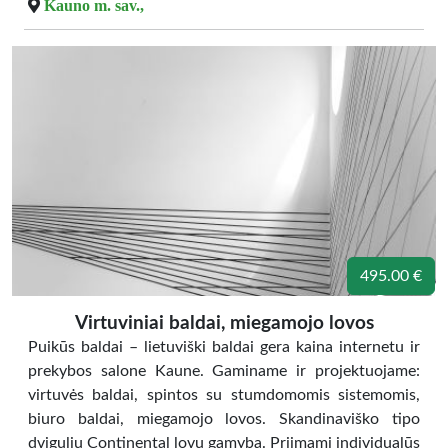
Kauno m. sav.,
495.00 €
Virtuviniai baldai, miegamojo lovos
Puikūs baldai – lietuviški baldai gera kaina internetu ir
prekybos salone Kaune. Gaminame ir projektuojame:
virtuvės baldai, spintos su stumdomomis sistemomis,
biuro baldai, miegamojo lovos. Skandinaviško tipo
dvigulių Continental lovų gamyba. Priimami individualūs