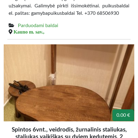
užsakymai. Galimybė pirkti išsimokėtinai. puikusbaldai
el. paštas: gamybapuikusbaldai Tel. +370 68506930
Parduodami baldai
Kauno m. sav.,
0.00 €
Spintos 6vnt., veidrodis, žurnalinis staliukas,
staliukas vaikiškas su dviem kedutemis, 2