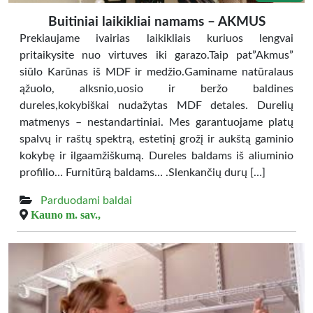
Buitiniai laikikliai namams – AKMUS
Prekiaujame ivairias laikikliais kuriuos lengvai
pritaikysite nuo virtuves iki garazo.Taip pat”Akmus”
siūlo Karūnas iš MDF ir medžio.Gaminame natūralaus
ąžuolo, alksnio,uosio ir beržo baldines
dureles,kokybiškai nudažytas MDF detales. Durelių
matmenys – nestandartiniai. Mes garantuojame platų
spalvų ir raštų spektrą, estetinį grožį ir aukštą gaminio
kokybę ir ilgaamžiškumą. Dureles baldams iš aliuminio
profilio… Furnitūrą baldams… .Slenkančių durų […]
Parduodami baldai
Kauno m. sav.,