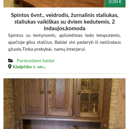
0.00 €
Spintos 6vnt., veidrodis, žurnalinis staliukas,
staliukas vaikiškas su dviem kedutemis, 2
indaujos,komoda
Spintos su lentynomis, apšvietimas ledo lemputėmis,
apačioje gilus stalčius. Baldai visi padaryti iš natūralaus
ąžuolo.Tinka prekybai, namų interjerui.
Parduodami baldai
Klaipėdos r. sav.,