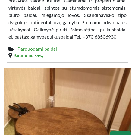
prekybos salone Kaune. Gaminame ir projektuojame:
virtuvės baldai, spintos su stumdomomis sistemomis,
biuro baldai, miegamojo lovos. Skandinaviško tipo
dvigulių Continental lovų gamyba. Priimami individualūs
užsakymai. Galimybė pirkti išsimokėtinai. puikusbaldai
el. paštas: gamybapuikusbaldai Tel. +370 68506930
Parduodami baldai
Kauno m. sav.,