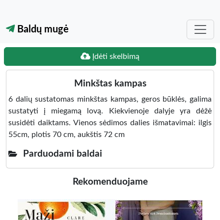
Baldų mugė
Įdėti skelbimą
Minkštas kampas
6 dalių sustatomas minkštas kampas, geros būklės, galima
sustatyti į miegamą lovą. Kiekvienoje dalyje yra dėžė
susidėti daiktams. Vienos sėdimos dalies išmatavimai: ilgis
55cm, plotis 70 cm, aukštis 72 cm
Parduodami baldai
Rekomenduojame