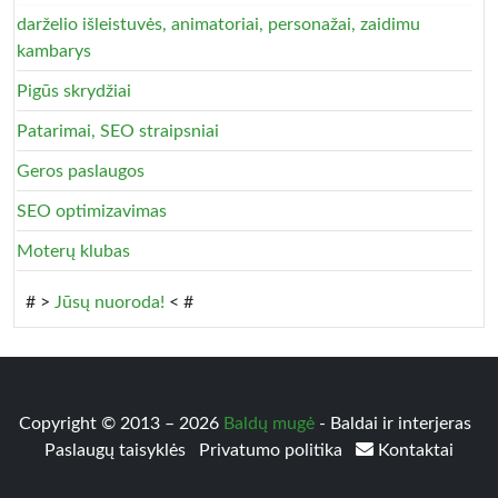
darželio išleistuvės, animatoriai, personažai, zaidimu
kambarys
Pigūs skrydžiai
Patarimai, SEO straipsniai
Geros paslaugos
SEO optimizavimas
Moterų klubas
# >
Jūsų nuoroda!
< #
Copyright © 2013 – 2026
Baldų mugė
- Baldai ir interjeras
Paslaugų taisyklės
Privatumo politika
Kontaktai