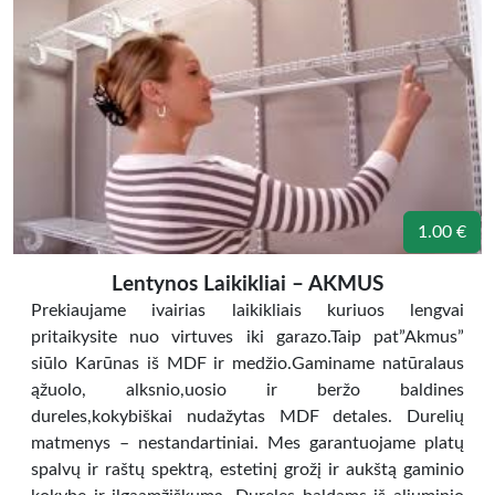
1.00 €
Lentynos Laikikliai – AKMUS
Prekiaujame ivairias laikikliais kuriuos lengvai
pritaikysite nuo virtuves iki garazo.Taip pat”Akmus”
siūlo Karūnas iš MDF ir medžio.Gaminame natūralaus
ąžuolo, alksnio,uosio ir beržo baldines
dureles,kokybiškai nudažytas MDF detales. Durelių
matmenys – nestandartiniai. Mes garantuojame platų
spalvų ir raštų spektrą, estetinį grožį ir aukštą gaminio