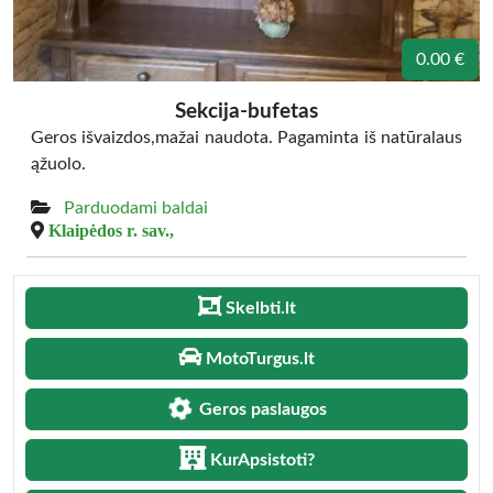
0.00 €
Sekcija-bufetas
Geros išvaizdos,mažai naudota. Pagaminta iš natūralaus
ąžuolo.
Parduodami baldai
Klaipėdos r. sav.,
Skelbti.lt
MotoTurgus.lt
Geros paslaugos
KurApsistoti?