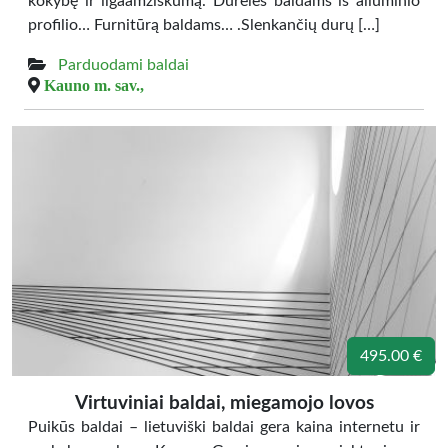
kokybę ir ilgaamžiškumą. Dureles baldams iš aliuminio
profilio… Furnitūrą baldams… .Slenkančių durų […]
Parduodami baldai
Kauno m. sav.,
495.00 €
Virtuviniai baldai, miegamojo lovos
Puikūs baldai – lietuviški baldai gera kaina internetu ir