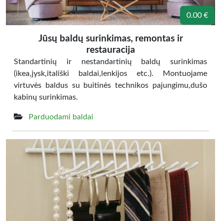
0.00 €
Jūsų baldų surinkimas, remontas ir
restauracija
Standartinių ir nestandartinių baldų surinkimas
(ikea,jysk,itališki baldai,lenkijos etc.). Montuojame
virtuvės baldus su buitinės technikos pajungimu,dušo
kabinų surinkimas.
Parduodami baldai