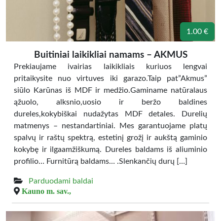
1.00 €
Buitiniai laikikliai namams – AKMUS
Prekiaujame ivairias laikikliais kuriuos lengvai
pritaikysite nuo virtuves iki garazo.Taip pat”Akmus”
siūlo Karūnas iš MDF ir medžio.Gaminame natūralaus
ąžuolo, alksnio,uosio ir beržo baldines
dureles,kokybiškai nudažytas MDF detales. Durelių
matmenys – nestandartiniai. Mes garantuojame platų
spalvų ir raštų spektrą, estetinį grožį ir aukštą gaminio
kokybę ir ilgaamžiškumą. Dureles baldams iš aliuminio
profilio… Furnitūrą baldams… .Slenkančių durų […]
Parduodami baldai
Kauno m. sav.,