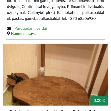
biuro baldai, miegamojo lovos. Skandinaviško tipo
dvigulių Continental lovų gamyba. Priimami individualūs
užsakymai. Galimybė pirkti išsimokėtinai. puikusbaldai
el. paštas: gamybapuikusbaldai Tel. +370 68506930
Parduodami baldai
Kauno m. sav.,
0.00 €