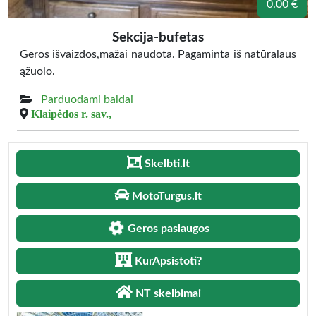
0.00 €
Sekcija-bufetas
Geros išvaizdos,mažai naudota. Pagaminta iš natūralaus
ąžuolo.
Parduodami baldai
Klaipėdos r. sav.,
Skelbti.lt
MotoTurgus.lt
Geros paslaugos
KurApsistoti?
NT skelbimai