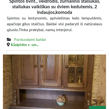
Spintos 6vnt., veidrodis, žurnalinis staliukas,
staliukas vaikiškas su dviem kedutemis, 2
indaujos,komoda
Spintos su lentynomis, apšvietimas ledo lemputėmis,
apačioje gilus stalčius. Baldai visi padaryti iš natūralaus
ąžuolo.Tinka prekybai, namų interjerui.
Parduodami baldai
Klaipėdos r. sav.,