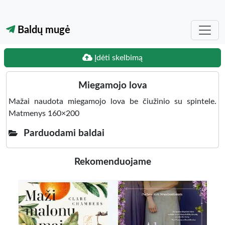
Baldų mugė
Įdėti skelbimą
Miegamojo lova
Mažai naudota miegamojo lova be čiužinio su spintele.
Matmenys 160×200
Parduodami baldai
Rekomenduojame