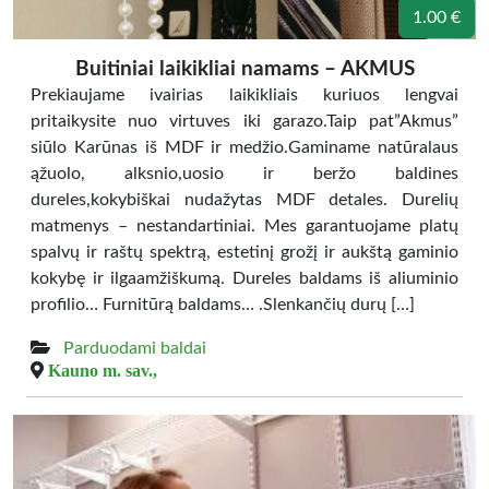
1.00 €
Buitiniai laikikliai namams – AKMUS
Prekiaujame ivairias laikikliais kuriuos lengvai
pritaikysite nuo virtuves iki garazo.Taip pat”Akmus”
siūlo Karūnas iš MDF ir medžio.Gaminame natūralaus
ąžuolo, alksnio,uosio ir beržo baldines
dureles,kokybiškai nudažytas MDF detales. Durelių
matmenys – nestandartiniai. Mes garantuojame platų
spalvų ir raštų spektrą, estetinį grožį ir aukštą gaminio
kokybę ir ilgaamžiškumą. Dureles baldams iš aliuminio
profilio… Furnitūrą baldams… .Slenkančių durų […]
Parduodami baldai
Kauno m. sav.,