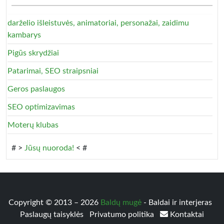
darželio išleistuvės, animatoriai, personažai, zaidimu
kambarys
Pigūs skrydžiai
Patarimai, SEO straipsniai
Geros paslaugos
SEO optimizavimas
Moterų klubas
# >
Jūsų nuoroda!
< #
Copyright © 2013 – 2026
Baldų mugė
- Baldai ir interjeras
Paslaugų taisyklės
Privatumo politika
Kontaktai