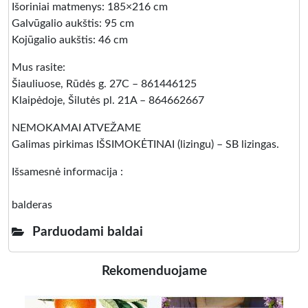
Išoriniai matmenys: 185×216 cm
Galvūgalio aukštis: 95 cm
Kojūgalio aukštis: 46 cm
Mus rasite:
Šiauliuose, Rūdės g. 27C – 861446125
Klaipėdoje, Šilutės pl. 21A – 864662667
NEMOKAMAI ATVEŽAME
Galimas pirkimas IŠSIMOKĖTINAI (lizingu) – SB lizingas.
Išsamesnė informacija :
balderas
Parduodami baldai
Rekomenduojame