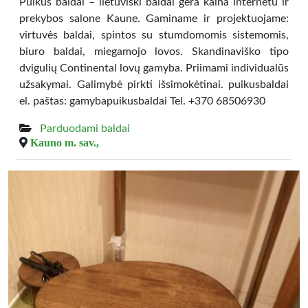
Puikūs baldai – lietuviški baldai gera kaina internetu ir
prekybos salone Kaune. Gaminame ir projektuojame:
virtuvės baldai, spintos su stumdomomis sistemomis,
biuro baldai, miegamojo lovos. Skandinaviško tipo
dvigulių Continental lovų gamyba. Priimami individualūs
užsakymai. Galimybė pirkti išsimokėtinai. puikusbaldai
el. paštas: gamybapuikusbaldai Tel. +370 68506930
Parduodami baldai
Kauno m. sav.,