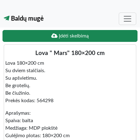
Baldų mugė
Įdėti skelbimą
Lova " Mars" 180×200 cm
Lova 180×200 cm
Su dviem stalčiais.
Su apšvietimu.
Be grotelių.
Be čiužinio.
Prekės kodas: 564298
Aprašymas:
Spalva: balta
Medžiaga: MDP plokštė
Gulėjimo plotas: 180×200 cm