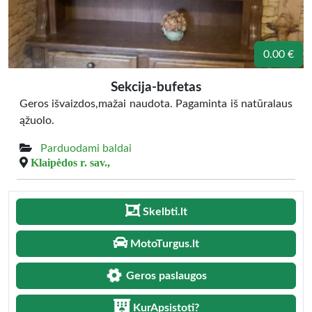
0.00 €
Sekcija-bufetas
Geros išvaizdos,mažai naudota. Pagaminta iš natūralaus
ąžuolo.
Parduodami baldai
Klaipėdos r. sav.,
Skelbti.lt
MotoTurgus.lt
Geros paslaugos
KurApsistoti?