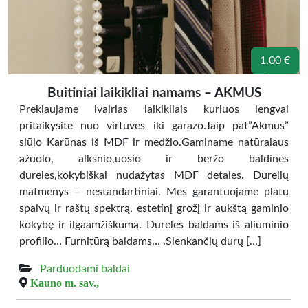
1.00 €
Buitiniai laikikliai namams – AKMUS
Prekiaujame ivairias laikikliais kuriuos lengvai
pritaikysite nuo virtuves iki garazo.Taip pat”Akmus”
siūlo Karūnas iš MDF ir medžio.Gaminame natūralaus
ąžuolo, alksnio,uosio ir beržo baldines
dureles,kokybiškai nudažytas MDF detales. Durelių
matmenys – nestandartiniai. Mes garantuojame platų
spalvų ir raštų spektrą, estetinį grožį ir aukštą gaminio
kokybę ir ilgaamžiškumą. Dureles baldams iš aliuminio
profilio… Furnitūrą baldams… .Slenkančių durų […]
Parduodami baldai
Kauno m. sav.,