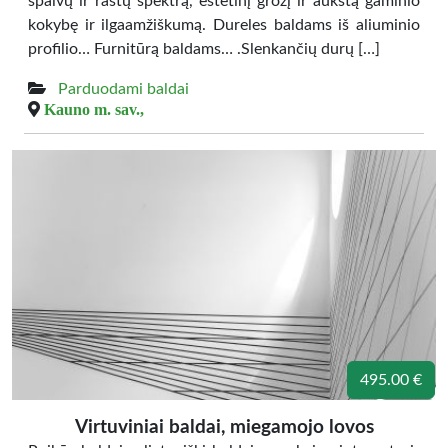
spalvų ir raštų spektrą, estetinį grožį ir aukštą gaminio
kokybę ir ilgaamžiškumą. Dureles baldams iš aliuminio
profilio… Furnitūrą baldams… .Slenkančių durų […]
Parduodami baldai
Kauno m. sav.,
495.00 €
Virtuviniai baldai, miegamojo lovos