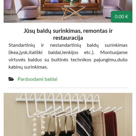
0.00 €
Jūsų baldų surinkimas, remontas ir
restauracija
Standartinių ir nestandartinių baldų surinkimas
(ikea,jysk,itališki baldai,lenkijos etc.). Montuojame
virtuvės baldus su buitinės technikos pajungimu,dušo
kabinų surinkimas.
Parduodami baldai