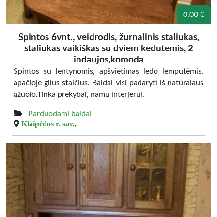
0.00 €
Spintos 6vnt., veidrodis, žurnalinis staliukas,
staliukas vaikiškas su dviem kedutemis, 2
indaujos,komoda
Spintos su lentynomis, apšvietimas ledo lemputėmis,
apačioje gilus stalčius. Baldai visi padaryti iš natūralaus
ąžuolo.Tinka prekybai, namų interjerui.
Parduodami baldai
Klaipėdos r. sav.,