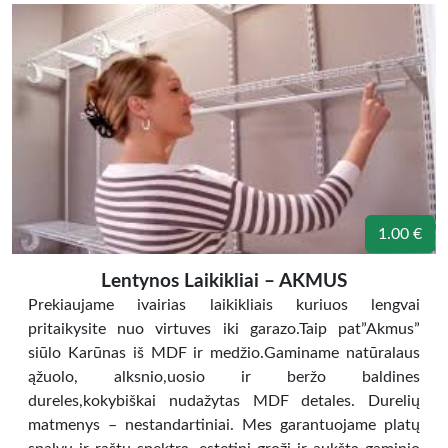
1.00 €
Lentynos Laikikliai – AKMUS
Prekiaujame ivairias laikikliais kuriuos lengvai
pritaikysite nuo virtuves iki garazo.Taip pat”Akmus”
siūlo Karūnas iš MDF ir medžio.Gaminame natūralaus
ąžuolo, alksnio,uosio ir beržo baldines
dureles,kokybiškai nudažytas MDF detales. Durelių
matmenys – nestandartiniai. Mes garantuojame platų