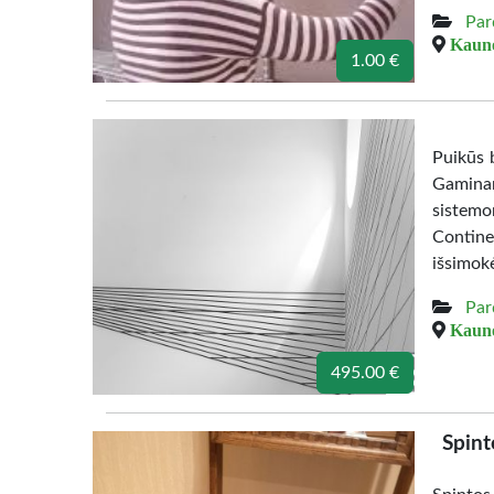
Par
Kauno
1.00 €
Puikūs b
Gamina
sistemo
Contine
išsimok
Par
Kauno
495.00 €
Spint