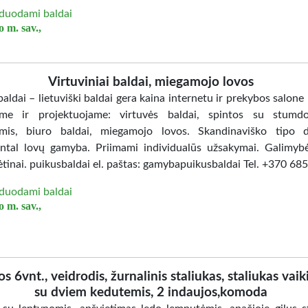
duodami baldai
 m. sav.,
Virtuviniai baldai, miegamojo lovos
aldai – lietuviški baldai gera kaina internetu ir prekybos salone
me ir projektuojame: virtuvės baldai, spintos su stumd
mis, biuro baldai, miegamojo lovos. Skandinaviško tipo d
ntal lovų gamyba. Priimami individualūs užsakymai. Galimybė
ėtinai. puikusbaldai el. paštas: gamybapuikusbaldai Tel. +370 6
duodami baldai
 m. sav.,
os 6vnt., veidrodis, žurnalinis staliukas, staliukas vaik
su dviem kedutemis, 2 indaujos,komoda