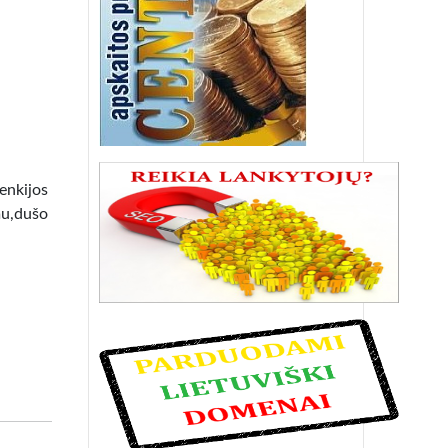
lenkijos
mu,dušo