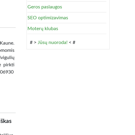
Geros paslaugos
SEO optimizavimas
Moterų klubas
# >
Jūsų nuoroda!
< #
 Kaune.
omomis
vigulių
 pirkti
8506930
iškas