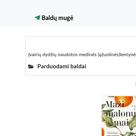
Baldų mugė
Įvairių dydžių naudotos medinės (ąžuolinės)lentynėl
Parduodami baldai