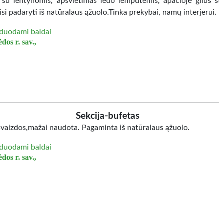
 su lentynomis, apšvietimas ledo lemputėmis, apačioje gilus st
isi padaryti iš natūralaus ąžuolo.Tinka prekybai, namų interjerui.
duodami baldai
dos r. sav.,
Sekcija-bufetas
švaizdos,mažai naudota. Pagaminta iš natūralaus ąžuolo.
duodami baldai
dos r. sav.,