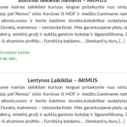
Buitiniai laikikliai namams – AKMUS
jame ivairias laikikliais kuriuos lengvai pritaikysite nuo virtu
Taip pat”Akmus” siūlo Karūnas iš MDF ir medžio.Gaminame nat
 alksnio,uosio ir beržo baldines dureles,kokybiškai nudažy
. Durelių matmenys – nestandartiniai. Mes garantuojame platų sp
ektrą, estetinį grožį ir aukštą gaminio kokybę ir ilgaamžiškumą. 
 iš aliuminio profilio… Furnitūrą baldams… .Slenkančių durų […]
duodami baldai
 m. sav.,
Lentynos Laikikliai – AKMUS
jame ivairias laikikliais kuriuos lengvai pritaikysite nuo virtu
Taip pat”Akmus” siūlo Karūnas iš MDF ir medžio.Gaminame nat
 alksnio,uosio ir beržo baldines dureles,kokybiškai nudažy
. Durelių matmenys – nestandartiniai. Mes garantuojame platų sp
ektrą, estetinį grožį ir aukštą gaminio kokybę ir ilgaamžiškumą. 
 iš aliuminio profilio… Furnitūrą baldams… .Slenkančių durų […]