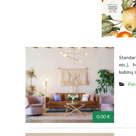
Standart
etc.). 
kabinų 
Par
0.00 €