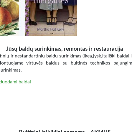
Jūsų baldų surinkimas, remontas ir restauracija
inių ir nestandartinių baldų surinkimas (ikea,jysk,itališki baldai,
Montuojame virtuvės baldus su buitinės technikos pajungi
surinkimas.
duodami baldai