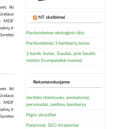
ves iki
ūralaus
NT skelbimai
tas MDF
alvų ir
Parduodamas ekologinis ūkis
Dureles
Parduodamas 3 kambarių butas
2 kamb. butas, Šiauliai, prie Saulės
miesto (trumpalaikė nuoma)
Rekomenduojame
ves iki
ūralaus
darželio išleistuvės, animatoriai,
tas MDF
personažai, zaidimu kambarys
alvų ir
Pigūs skrydžiai
Dureles
Patarimai, SEO straipsniai