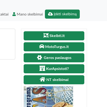
Įdėti skelbimą
aktai
Mano skelbimai
Skelbti.lt
MotoTurgus.lt
Geros paslaugos
KurApsistoti?
NT skelbimai