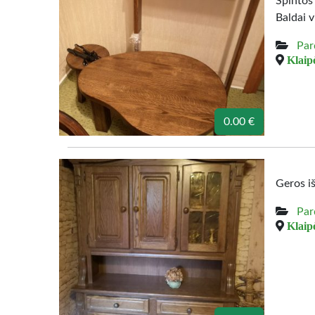
Spintos
Baldai v
Par
Klaipė
0.00 €
Geros i
Par
Klaipė