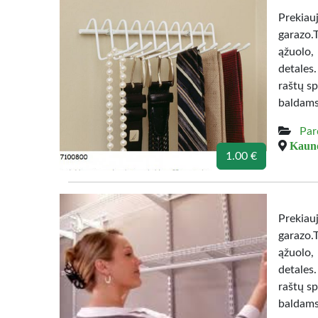
Prekiau
garazo.
ąžuolo,
detales
raštų sp
baldams
Par
Kauno
1.00 €
Prekiau
garazo.
ąžuolo,
detales
raštų sp
baldams