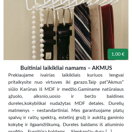
1.00 €
Buitiniai laikikliai namams – AKMUS
Prekiaujame ivairias laikikliais kuriuos lengvai
pritaikysite nuo virtuves iki garazo.Taip pat”Akmus”
siūlo Karūnas iš MDF ir medžio.Gaminame natūralaus
ąžuolo, alksnio,uosio ir beržo baldines
dureles,kokybiškai nudažytas MDF detales. Durelių
matmenys – nestandartiniai. Mes garantuojame platų
spalvų ir raštų spektrą, estetinį grožį ir aukštą gaminio
kokybę ir ilgaamžiškumą. Dureles baldams iš aliuminio
profilio… Furnitūrą baldams… .Slenkančių durų […]