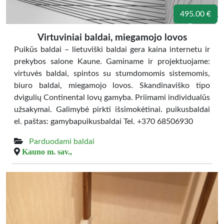
495.00 €
Virtuviniai baldai, miegamojo lovos
Puikūs baldai – lietuviški baldai gera kaina internetu ir
prekybos salone Kaune. Gaminame ir projektuojame:
virtuvės baldai, spintos su stumdomomis sistemomis,
biuro baldai, miegamojo lovos. Skandinaviško tipo
dvigulių Continental lovų gamyba. Priimami individualūs
užsakymai. Galimybė pirkti išsimokėtinai. puikusbaldai
el. paštas: gamybapuikusbaldai Tel. +370 68506930
Parduodami baldai
Kauno m. sav.,