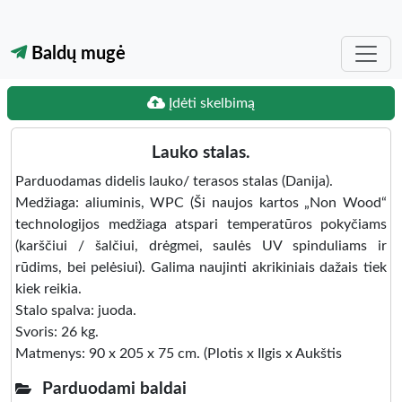
Baldų mugė
Įdėti skelbimą
Lauko stalas.
Parduodamas didelis lauko/ terasos stalas (Danija).
Medžiaga: aliuminis, WPC (Ši naujos kartos „Non Wood“
technologijos medžiaga atspari temperatūros pokyčiams
(karščiui / šalčiui, drėgmei, saulės UV spinduliams ir
rūdims, bei pelėsiui). Galima naujinti akrikiniais dažais tiek
kiek reikia.
Stalo spalva: juoda.
Svoris: 26 kg.
Matmenys: 90 x 205 x 75 cm. (Plotis x Ilgis x Aukštis
Parduodami baldai