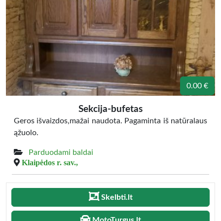
0.00 €
Sekcija-bufetas
Geros išvaizdos,mažai naudota. Pagaminta iš natūralaus
ąžuolo.
Parduodami baldai
Klaipėdos r. sav.,
Skelbti.lt
MotoTurgus.lt