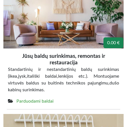
0.00 €
Jūsų baldų surinkimas, remontas ir
restauracija
Standartinių ir nestandartinių baldų surinkimas
(ikea,jysk,itališki baldai,lenkijos etc.). Montuojame
virtuvės baldus su buitinės technikos pajungimu,dušo
kabinų surinkimas.
Parduodami baldai