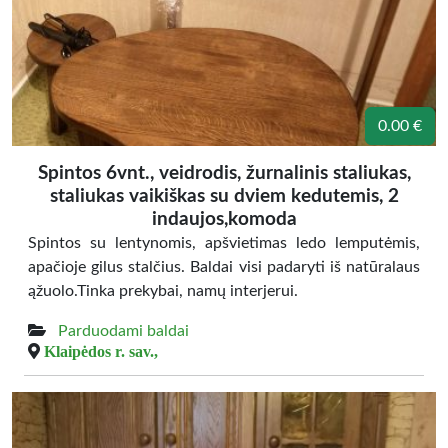
0.00 €
Spintos 6vnt., veidrodis, žurnalinis staliukas,
staliukas vaikiškas su dviem kedutemis, 2
indaujos,komoda
Spintos su lentynomis, apšvietimas ledo lemputėmis,
apačioje gilus stalčius. Baldai visi padaryti iš natūralaus
ąžuolo.Tinka prekybai, namų interjerui.
Parduodami baldai
Klaipėdos r. sav.,