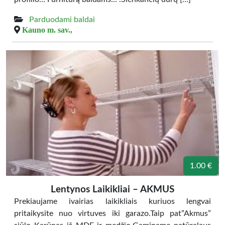
Parduodami baldai
Kauno m. sav.,
1.00 €
Lentynos Laikikliai – AKMUS
Prekiaujame ivairias laikikliais kuriuos lengvai
pritaikysite nuo virtuves iki garazo.Taip pat”Akmus”