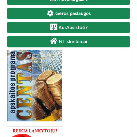
Geros paslaugos
KurApsistoti?
NT skelbimai