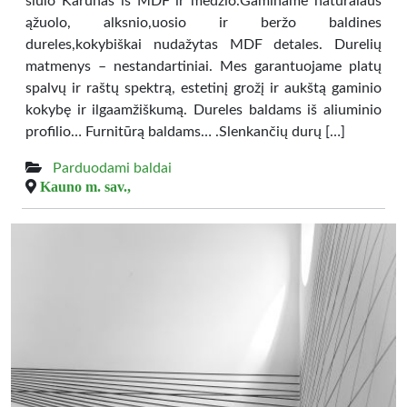
siūlo Karūnas iš MDF ir medžio.Gaminame natūralaus
ąžuolo, alksnio,uosio ir beržo baldines
dureles,kokybiškai nudažytas MDF detales. Durelių
matmenys – nestandartiniai. Mes garantuojame platų
spalvų ir raštų spektrą, estetinį grožį ir aukštą gaminio
kokybę ir ilgaamžiškumą. Dureles baldams iš aliuminio
profilio… Furnitūrą baldams… .Slenkančių durų […]
Parduodami baldai
Kauno m. sav.,