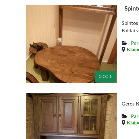
Spint
Spintos
Baldai v
Par
Klaipė
0.00 €
Geros i
Par
Klaipė