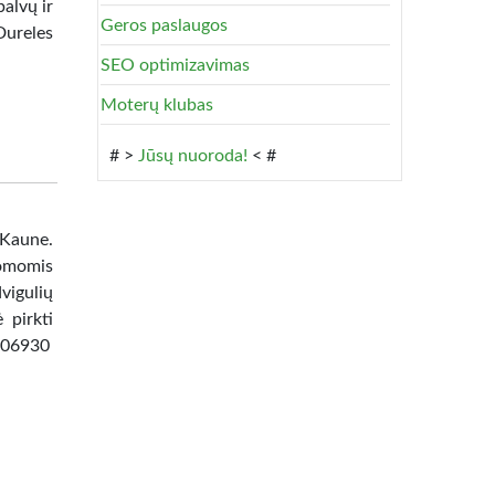
alvų ir
Geros paslaugos
Dureles
SEO optimizavimas
Moterų klubas
# >
Jūsų nuoroda!
< #
 Kaune.
omomis
vigulių
 pirkti
8506930