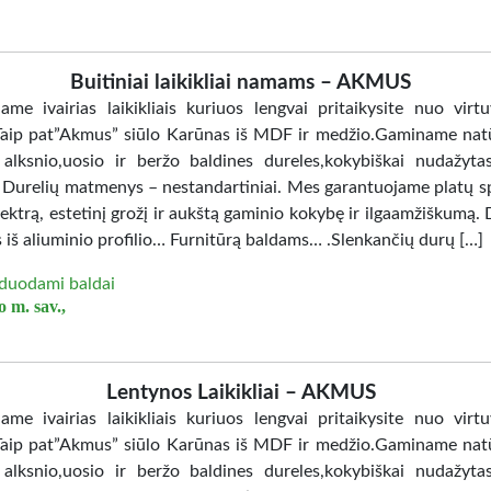
Buitiniai laikikliai namams – AKMUS
jame ivairias laikikliais kuriuos lengvai pritaikysite nuo virtu
Taip pat”Akmus” siūlo Karūnas iš MDF ir medžio.Gaminame nat
 alksnio,uosio ir beržo baldines dureles,kokybiškai nudažy
. Durelių matmenys – nestandartiniai. Mes garantuojame platų sp
ektrą, estetinį grožį ir aukštą gaminio kokybę ir ilgaamžiškumą. 
 iš aliuminio profilio… Furnitūrą baldams… .Slenkančių durų […]
duodami baldai
 m. sav.,
Lentynos Laikikliai – AKMUS
jame ivairias laikikliais kuriuos lengvai pritaikysite nuo virtu
Taip pat”Akmus” siūlo Karūnas iš MDF ir medžio.Gaminame nat
 alksnio,uosio ir beržo baldines dureles,kokybiškai nudažy