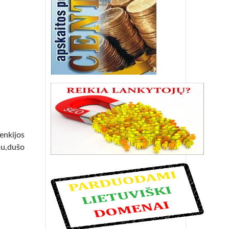
lenkijos
mu,dušo