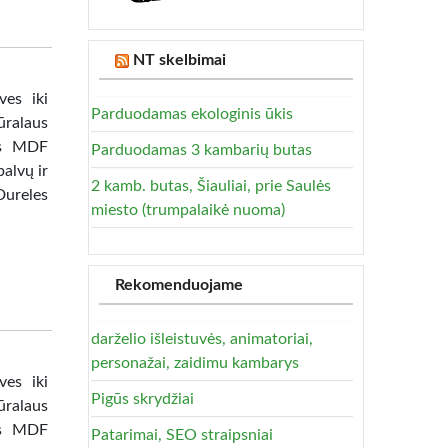
NT skelbimai
ves iki
Parduodamas ekologinis ūkis
ūralaus
tas MDF
Parduodamas 3 kambarių butas
alvų ir
2 kamb. butas, Šiauliai, prie Saulės
Dureles
miesto (trumpalaikė nuoma)
Rekomenduojame
darželio išleistuvės, animatoriai,
personažai, zaidimu kambarys
ves iki
Pigūs skrydžiai
ūralaus
tas MDF
Patarimai, SEO straipsniai