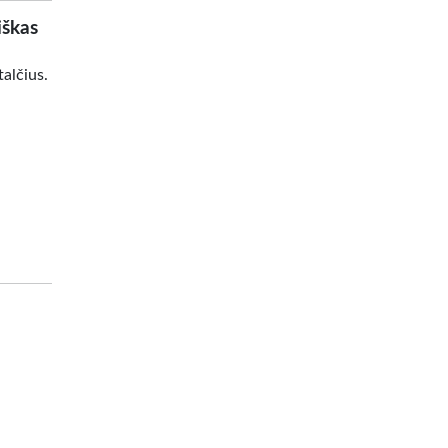
iškas
alčius.