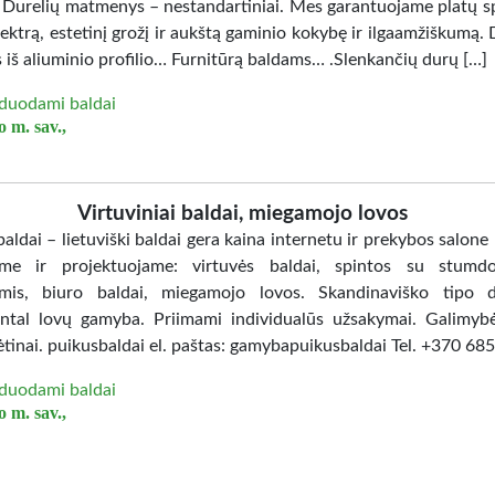
. Durelių matmenys – nestandartiniai. Mes garantuojame platų sp
ektrą, estetinį grožį ir aukštą gaminio kokybę ir ilgaamžiškumą. 
 iš aliuminio profilio… Furnitūrą baldams… .Slenkančių durų […]
duodami baldai
 m. sav.,
Virtuviniai baldai, miegamojo lovos
aldai – lietuviški baldai gera kaina internetu ir prekybos salone
me ir projektuojame: virtuvės baldai, spintos su stumd
mis, biuro baldai, miegamojo lovos. Skandinaviško tipo d
ntal lovų gamyba. Priimami individualūs užsakymai. Galimybė
ėtinai. puikusbaldai el. paštas: gamybapuikusbaldai Tel. +370 6
duodami baldai
 m. sav.,