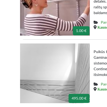
detales
raštų sp
baldams
Par
Kauno
1.00 €
Puikūs b
Gamina
sistemo
Contine
išsimok
Par
Kauno
495.00 €