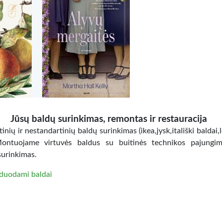
Jūsų baldų surinkimas, remontas ir restauracija
inių ir nestandartinių baldų surinkimas (ikea,jysk,itališki baldai,
Montuojame virtuvės baldus su buitinės technikos pajungi
surinkimas.
duodami baldai