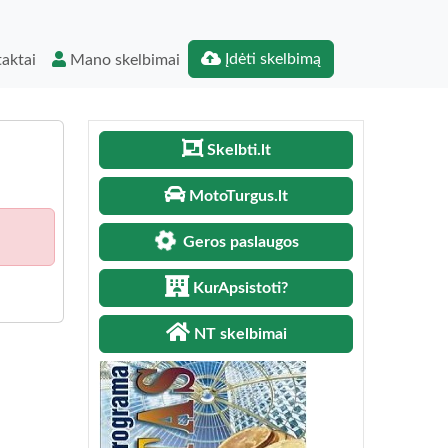
Įdėti skelbimą
aktai
Mano skelbimai
Skelbti.lt
MotoTurgus.lt
Geros paslaugos
KurApsistoti?
NT skelbimai