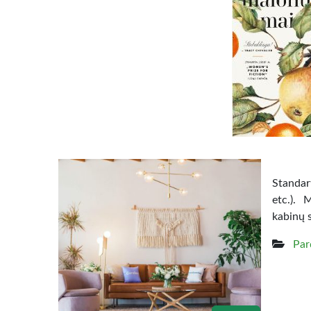
Standart
etc.). 
kabinų 
Par