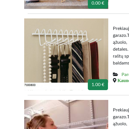
0.00 €
Prekiau
garazo.
ąžuolo,
detales
raštų sp
baldams
Par
Kauno
1.00 €
Prekiau
garazo.
ąžuolo,