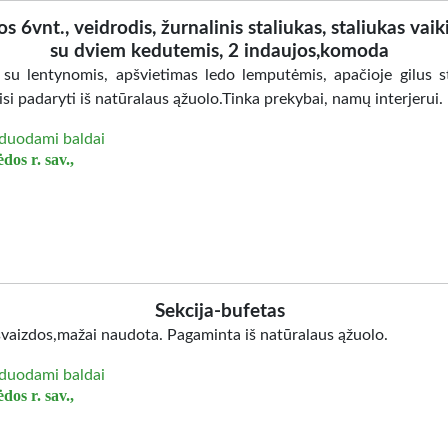
os 6vnt., veidrodis, žurnalinis staliukas, staliukas vaik
su dviem kedutemis, 2 indaujos,komoda
 su lentynomis, apšvietimas ledo lemputėmis, apačioje gilus st
isi padaryti iš natūralaus ąžuolo.Tinka prekybai, namų interjerui.
duodami baldai
dos r. sav.,
Sekcija-bufetas
švaizdos,mažai naudota. Pagaminta iš natūralaus ąžuolo.
duodami baldai
dos r. sav.,