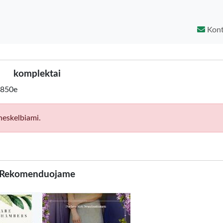
Kont
komplektai
 ,850e
neskelbiami.
Rekomenduojame