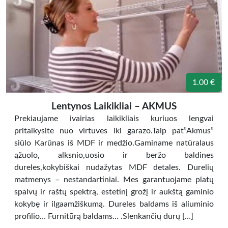
1.00 €
Lentynos Laikikliai – AKMUS
Prekiaujame ivairias laikikliais kuriuos lengvai
pritaikysite nuo virtuves iki garazo.Taip pat”Akmus”
siūlo Karūnas iš MDF ir medžio.Gaminame natūralaus
ąžuolo, alksnio,uosio ir beržo baldines
dureles,kokybiškai nudažytas MDF detales. Durelių
matmenys – nestandartiniai. Mes garantuojame platų
spalvų ir raštų spektrą, estetinį grožį ir aukštą gaminio
kokybę ir ilgaamžiškumą. Dureles baldams iš aliuminio
profilio… Furnitūrą baldams… .Slenkančių durų […]