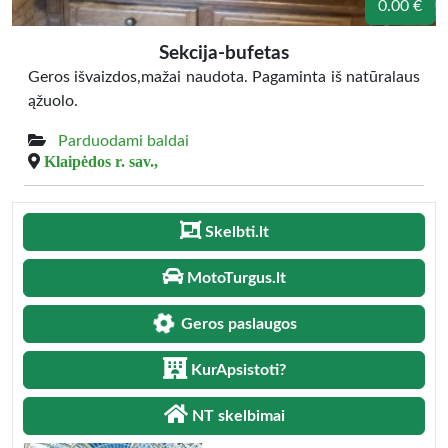
0.00 €
Sekcija-bufetas
Geros išvaizdos,mažai naudota. Pagaminta iš natūralaus
ąžuolo.
Parduodami baldai
Klaipėdos r. sav.,
Skelbti.lt
MotoTurgus.lt
Geros paslaugos
KurApsistoti?
NT skelbimai