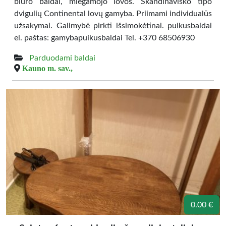
biuro baldai, miegamojo lovos. Skandinaviško tipo
dvigulių Continental lovų gamyba. Priimami individualūs
užsakymai. Galimybė pirkti išsimokėtinai. puikusbaldai
el. paštas: gamybapuikusbaldai Tel. +370 68506930
Parduodami baldai
Kauno m. sav.,
0.00 €