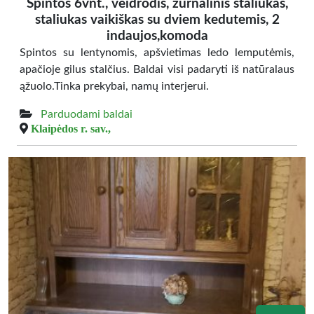
Spintos 6vnt., veidrodis, žurnalinis staliukas,
staliukas vaikiškas su dviem kedutemis, 2
indaujos,komoda
Spintos su lentynomis, apšvietimas ledo lemputėmis,
apačioje gilus stalčius. Baldai visi padaryti iš natūralaus
ąžuolo.Tinka prekybai, namų interjerui.
Parduodami baldai
Klaipėdos r. sav.,