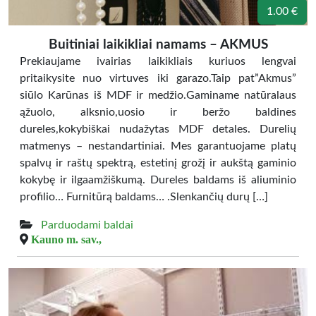
1.00 €
Buitiniai laikikliai namams – AKMUS
Prekiaujame ivairias laikikliais kuriuos lengvai
pritaikysite nuo virtuves iki garazo.Taip pat”Akmus”
siūlo Karūnas iš MDF ir medžio.Gaminame natūralaus
ąžuolo, alksnio,uosio ir beržo baldines
dureles,kokybiškai nudažytas MDF detales. Durelių
matmenys – nestandartiniai. Mes garantuojame platų
spalvų ir raštų spektrą, estetinį grožį ir aukštą gaminio
kokybę ir ilgaamžiškumą. Dureles baldams iš aliuminio
profilio… Furnitūrą baldams… .Slenkančių durų […]
Parduodami baldai
Kauno m. sav.,