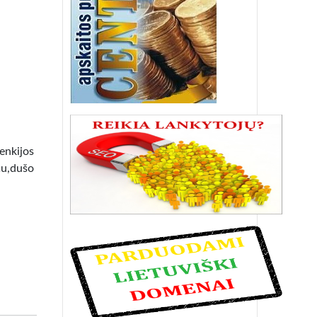
lenkijos
mu,dušo