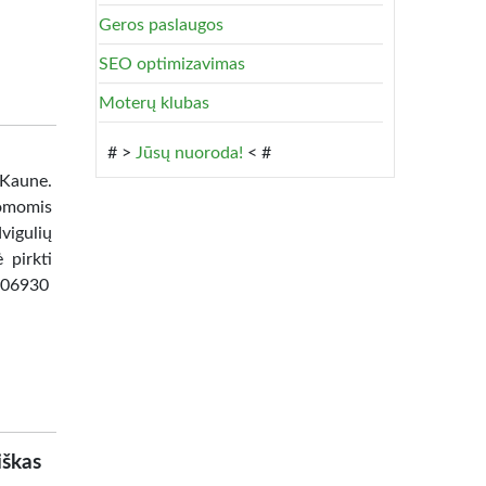
Geros paslaugos
SEO optimizavimas
Moterų klubas
# >
Jūsų nuoroda!
< #
 Kaune.
omomis
vigulių
 pirkti
8506930
iškas