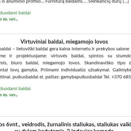
 iš aliuminio profilio… Furnitūrą baldams… .Slenkančių durų […]
duodami baldai
 m. sav.,
Virtuviniai baldai, miegamojo lovos
aldai – lietuviški baldai gera kaina internetu ir prekybos salone
me ir projektuojame: virtuvės baldai, spintos su stumd
mis, biuro baldai, miegamojo lovos. Skandinaviško tipo d
ntal lovų gamyba. Priimami individualūs užsakymai. Galimybė
ėtinai. puikusbaldai el. paštas: gamybapuikusbaldai Tel. +370 6
duodami baldai
 m. sav.,
os 6vnt., veidrodis, žurnalinis staliukas, staliukas vaik