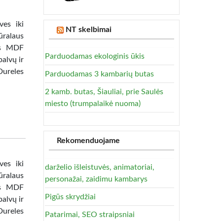
ves iki
NT skelbimai
ūralaus
tas MDF
Parduodamas ekologinis ūkis
alvų ir
Dureles
Parduodamas 3 kambarių butas
2 kamb. butas, Šiauliai, prie Saulės
miesto (trumpalaikė nuoma)
Rekomenduojame
ves iki
darželio išleistuvės, animatoriai,
ūralaus
personažai, zaidimu kambarys
tas MDF
Pigūs skrydžiai
alvų ir
Dureles
Patarimai, SEO straipsniai