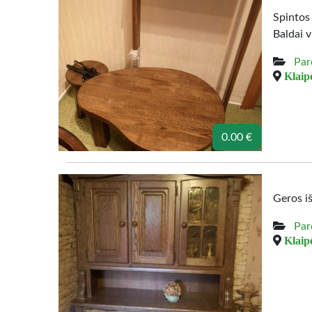
Spintos
Baldai v
Par
Klaipė
0.00 €
Geros i
Par
Klaipė