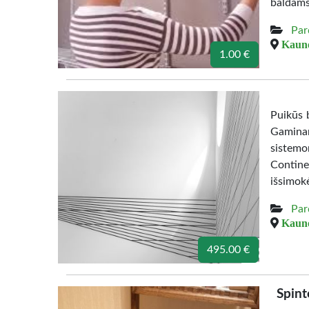
baldams
Par
Kauno
1.00 €
Puikūs b
Gamina
sistemo
Contine
išsimok
Par
Kauno
495.00 €
Spint