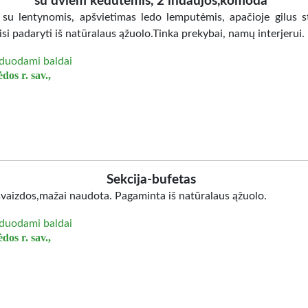
su dviem kedutemis, 2 indaujos,komoda
 su lentynomis, apšvietimas ledo lemputėmis, apačioje gilus st
isi padaryti iš natūralaus ąžuolo.Tinka prekybai, namų interjerui.
duodami baldai
dos r. sav.,
Sekcija-bufetas
švaizdos,mažai naudota. Pagaminta iš natūralaus ąžuolo.
duodami baldai
dos r. sav.,