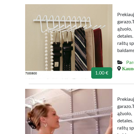
Prekiau
garazo.
ąžuolo,
detales
raštų sp
baldams
Par
Kauno
1.00 €
Prekiau
garazo.
ąžuolo,
detales
raštų sp