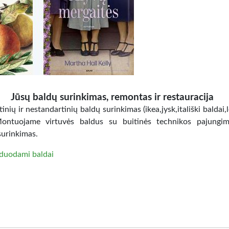
Jūsų baldų surinkimas, remontas ir restauracija
inių ir nestandartinių baldų surinkimas (ikea,jysk,itališki baldai,
Montuojame virtuvės baldus su buitinės technikos pajungi
surinkimas.
duodami baldai