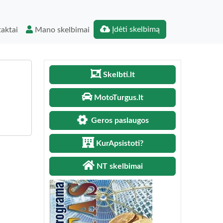
Įdėti skelbimą
aktai
Mano skelbimai
Skelbti.lt
MotoTurgus.lt
Geros paslaugos
KurApsistoti?
NT skelbimai