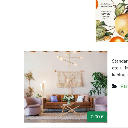
Standart
etc.). 
kabinų 
Par
0.00 €