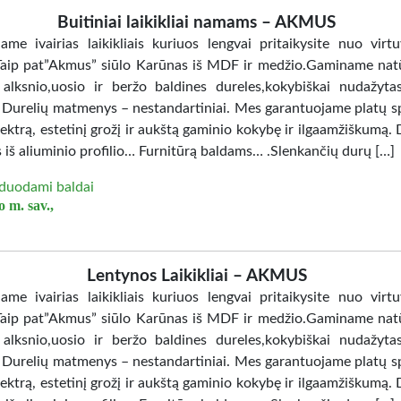
Buitiniai laikikliai namams – AKMUS
jame ivairias laikikliais kuriuos lengvai pritaikysite nuo virtu
Taip pat”Akmus” siūlo Karūnas iš MDF ir medžio.Gaminame nat
 alksnio,uosio ir beržo baldines dureles,kokybiškai nudažy
. Durelių matmenys – nestandartiniai. Mes garantuojame platų sp
ektrą, estetinį grožį ir aukštą gaminio kokybę ir ilgaamžiškumą. 
 iš aliuminio profilio… Furnitūrą baldams… .Slenkančių durų […]
duodami baldai
 m. sav.,
Lentynos Laikikliai – AKMUS
jame ivairias laikikliais kuriuos lengvai pritaikysite nuo virtu
Taip pat”Akmus” siūlo Karūnas iš MDF ir medžio.Gaminame nat
 alksnio,uosio ir beržo baldines dureles,kokybiškai nudažy
. Durelių matmenys – nestandartiniai. Mes garantuojame platų sp
ektrą, estetinį grožį ir aukštą gaminio kokybę ir ilgaamžiškumą. 