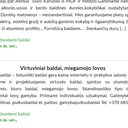
Taip pat”Akmus” siūlo Karūnas iš MDF ir medžio.Gaminame nat
 alksnio,uosio ir beržo baldines dureles,kokybiškai nudažy
. Durelių matmenys – nestandartiniai. Mes garantuojame platų sp
ektrą, estetinį grožį ir aukštą gaminio kokybę ir ilgaamžiškumą. 
 iš aliuminio profilio… Furnitūrą baldams… .Slenkančių durų […]
duodami baldai
 m. sav.,
Virtuviniai baldai, miegamojo lovos
aldai – lietuviški baldai gera kaina internetu ir prekybos salone
me ir projektuojame: virtuvės baldai, spintos su stumd
mis, biuro baldai, miegamojo lovos. Skandinaviško tipo d
ntal lovų gamyba. Priimami individualūs užsakymai. Galimybė
ėtinai. puikusbaldai el. paštas: gamybapuikusbaldai Tel. +370 6
duodami baldai
 m. sav.,