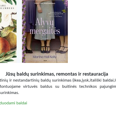
Jūsų baldų surinkimas, remontas ir restauracija
inių ir nestandartinių baldų surinkimas (ikea,jysk,itališki baldai,
Montuojame virtuvės baldus su buitinės technikos pajungi
surinkimas.
duodami baldai