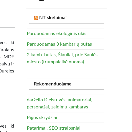
NT skelbimai
Parduodamas ekologinis ūkis
ves iki
Parduodamas 3 kambarių butas
ūralaus
2 kamb. butas, Šiauliai, prie Saulės
tas MDF
miesto (trumpalaikė nuoma)
alvų ir
Dureles
Rekomenduojame
darželio išleistuvės, animatoriai,
personažai, zaidimu kambarys
Pigūs skrydžiai
ves iki
Patarimai, SEO straipsniai