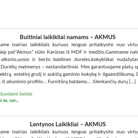
Buitiniai laikikliai namams – AKMUS
jame ivairias laikikliais kuriuos lengvai pritaikysite nuo virtu
Taip pat”Akmus” siūlo Karūnas iš MDF ir medžio.Gaminame nat
 alksnio,uosio ir beržo baldines dureles,kokybiškai nudažy
. Durelių matmenys – nestandartiniai. Mes garantuojame platų sp
ektrą, estetinį grožį ir aukštą gaminio kokybę ir ilgaamžiškumą. 
 iš aliuminio profilio… Furnitūrą baldams… .Slenkančių durų […]
duodami baldai
 m. sav.,
Lentynos Laikikliai – AKMUS
jame ivairias laikikliais kuriuos lengvai pritaikysite nuo virtu