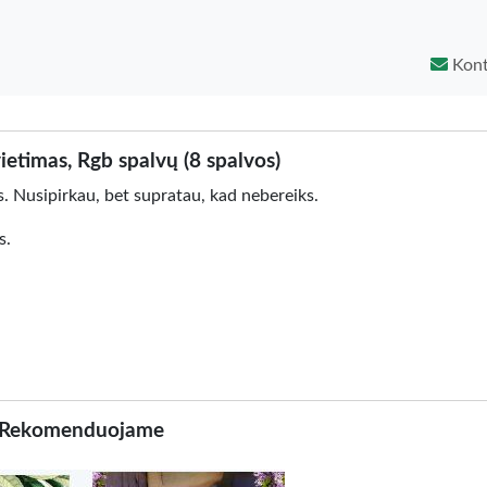
Kont
ietimas, Rgb spalvų (8 spalvos)
. Nusipirkau, bet supratau, kad nebereiks.
s.
Rekomenduojame