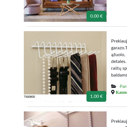
0.00 €
Prekiau
garazo.
ąžuolo,
detales
raštų sp
baldams
Par
Kauno
1.00 €
Prekiau