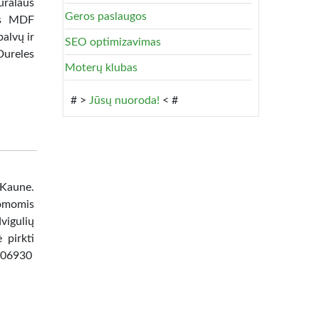
ūralaus
Geros paslaugos
tas MDF
alvų ir
SEO optimizavimas
Dureles
Moterų klubas
# >
Jūsų nuoroda!
< #
 Kaune.
omomis
vigulių
 pirkti
8506930