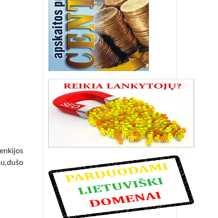
lenkijos
mu,dušo