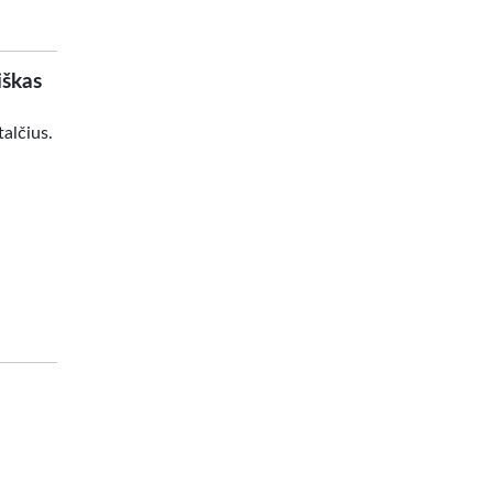
iškas
alčius.