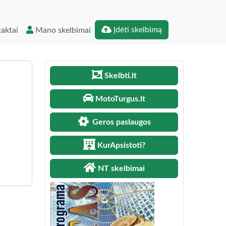
Įdėti skelbimą
aktai
Mano skelbimai
Skelbti.lt
MotoTurgus.lt
Geros paslaugos
KurApsistoti?
NT skelbimai