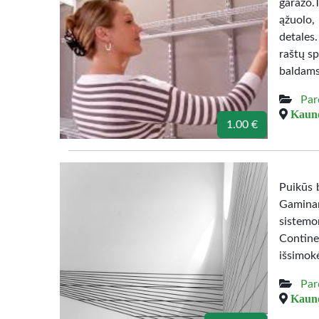
garazo.
ąžuolo,
detales
raštų sp
baldams
Par
Kauno
1.00 €
Puikūs b
Gamina
sistemo
Contine
išsimok
Par
Kauno