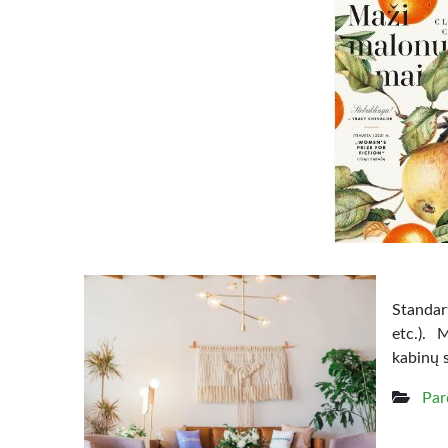
Standart
etc.). 
kabinų 
Par