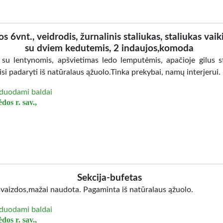
os 6vnt., veidrodis, žurnalinis staliukas, staliukas vaik
su dviem kedutemis, 2 indaujos,komoda
 su lentynomis, apšvietimas ledo lemputėmis, apačioje gilus st
isi padaryti iš natūralaus ąžuolo.Tinka prekybai, namų interjerui.
duodami baldai
dos r. sav.,
Sekcija-bufetas
švaizdos,mažai naudota. Pagaminta iš natūralaus ąžuolo.
duodami baldai
dos r. sav.,