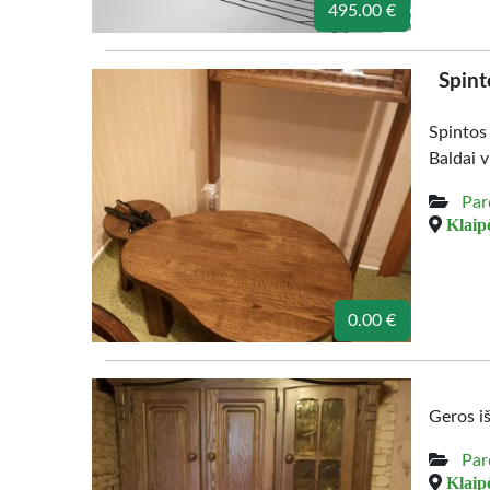
495.00 €
Spint
Spintos
Baldai v
Par
Klaipė
0.00 €
Geros i
Par
Klaipė