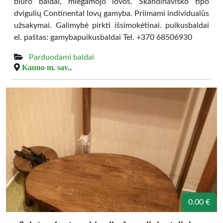
biuro baldai, miegamojo lovos. Skandinaviško tipo
dvigulių Continental lovų gamyba. Priimami individualūs
užsakymai. Galimybė pirkti išsimokėtinai. puikusbaldai
el. paštas: gamybapuikusbaldai Tel. +370 68506930
Parduodami baldai
Kauno m. sav.,
0.00 €