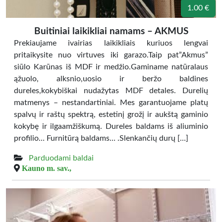
1.00 €
Buitiniai laikikliai namams – AKMUS
Prekiaujame ivairias laikikliais kuriuos lengvai
pritaikysite nuo virtuves iki garazo.Taip pat”Akmus”
siūlo Karūnas iš MDF ir medžio.Gaminame natūralaus
ąžuolo, alksnio,uosio ir beržo baldines
dureles,kokybiškai nudažytas MDF detales. Durelių
matmenys – nestandartiniai. Mes garantuojame platų
spalvų ir raštų spektrą, estetinį grožį ir aukštą gaminio
kokybę ir ilgaamžiškumą. Dureles baldams iš aliuminio
profilio… Furnitūrą baldams… .Slenkančių durų […]
Parduodami baldai
Kauno m. sav.,