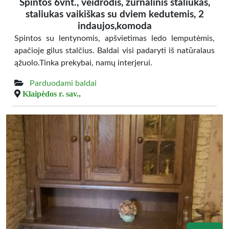
Spintos 6vnt., veidrodis, žurnalinis staliukas,
staliukas vaikiškas su dviem kedutemis, 2
indaujos,komoda
Spintos su lentynomis, apšvietimas ledo lemputėmis,
apačioje gilus stalčius. Baldai visi padaryti iš natūralaus
ąžuolo.Tinka prekybai, namų interjerui.
Parduodami baldai
Klaipėdos r. sav.,