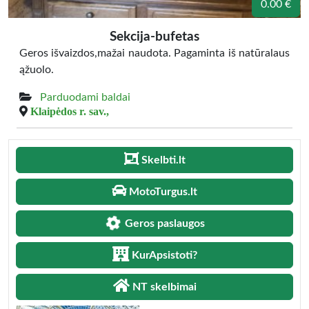
0.00 €
Sekcija-bufetas
Geros išvaizdos,mažai naudota. Pagaminta iš natūralaus
ąžuolo.
Parduodami baldai
Klaipėdos r. sav.,
Skelbti.lt
MotoTurgus.lt
Geros paslaugos
KurApsistoti?
NT skelbimai