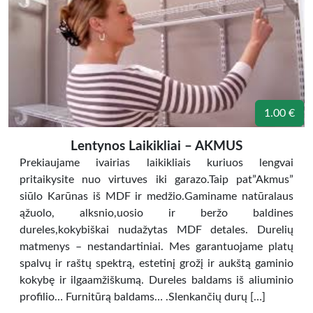
1.00 €
Lentynos Laikikliai – AKMUS
Prekiaujame ivairias laikikliais kuriuos lengvai
pritaikysite nuo virtuves iki garazo.Taip pat”Akmus”
siūlo Karūnas iš MDF ir medžio.Gaminame natūralaus
ąžuolo, alksnio,uosio ir beržo baldines
dureles,kokybiškai nudažytas MDF detales. Durelių
matmenys – nestandartiniai. Mes garantuojame platų
spalvų ir raštų spektrą, estetinį grožį ir aukštą gaminio
kokybę ir ilgaamžiškumą. Dureles baldams iš aliuminio
profilio… Furnitūrą baldams… .Slenkančių durų […]