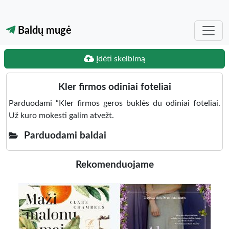
Baldų mugė
Įdėti skelbimą
Kler firmos odiniai foteliai
Parduodami “Kler firmos geros buklės du odiniai foteliai.
Už kuro mokesti galim atvežt.
Parduodami baldai
Rekomenduojame