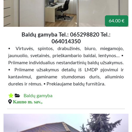
64.00 €
Baldų gamyba Tel.: 065298820 Tel.:
064014350
▪️ Virtuvės, spintos, drabužinės, biuro, miegamojo,
jaunuolio, svetainės, prieškambario baldai, lentynos… ▪️
Priimame individualius nestandartinių baldų užsakymus.
▪️ Priimame užsakymus detalių iš LMDP pjovimui ir
kantavimui, gaminame stumdomas duris, aliuminio
dureles ir rėmus. ▪️ Prekiaujame baldų furnitūra.️
Baldų gamyba
Kauno m. sav.,