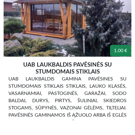
1.00 €
UAB LAUKBALDIS PAVĖSINĖS SU
STUMDOMAIS STIKLAIS
UAB LAUKBALDIS GAMINA PAVĖSINES SU
STUMDOMAIS STIKLAIS STIKLAIS, LAUKO KLASĖS,
VASARNAMIAI, PASTOGINĖS, GARAŽAI, SODO
BALDAI, DURYS, PIRTYS, ŠULINIAI, SKIEDROS
STOGAMS, SŪPYNĖS, VAZONAI GĖLĖMS, TILTELIAI.
PAVĖSINĖS GAMINAMOS IŠ ĄŽUOLO ARBA IŠ EGLĖS
MEDIENOS, STOGAS UŽDENGTAS BITUMINE
DANGAS. LAUKO BALDAI IŠ ĄŽUOLO MEDIENOS.