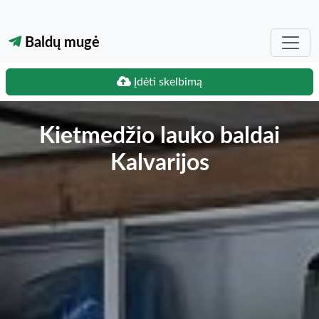
Baldų mugė
Įdėti skelbimą
Kietmedžio lauko baldai
Kalvarijos