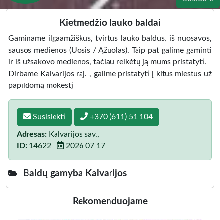
Kietmedžio lauko baldai
Gaminame ilgaamžiškus, tvirtus lauko baldus, iš nuosavos,
sausos medienos (Uosis / Ąžuolas). Taip pat galime gaminti
ir iš užsakovo medienos, tačiau reikėtų ją mums pristatyti.
Dirbame Kalvarijos raj. , galime pristatyti į kitus miestus už
papildomą mokestį
Susisiekti
+370 (611) 51 104
Adresas:
Kalvarijos sav.,
ID:
14622
2026 07 17
Baldų gamyba Kalvarijos
Rekomenduojame