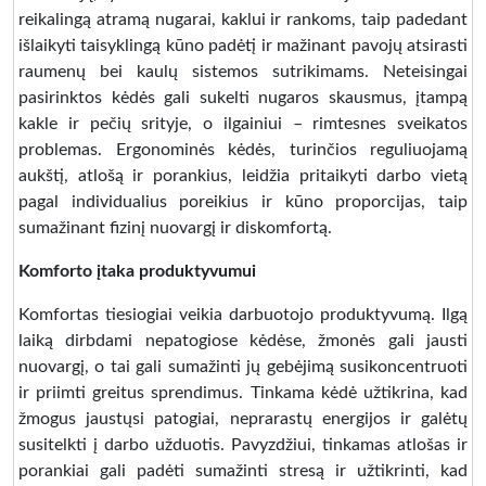
reikalingą atramą nugarai, kaklui ir rankoms, taip padedant
išlaikyti taisyklingą kūno padėtį ir mažinant pavojų atsirasti
raumenų bei kaulų sistemos sutrikimams. Neteisingai
pasirinktos kėdės gali sukelti nugaros skausmus, įtampą
kakle ir pečių srityje, o ilgainiui – rimtesnes sveikatos
problemas. Ergonominės kėdės, turinčios reguliuojamą
aukštį, atlošą ir porankius, leidžia pritaikyti darbo vietą
pagal individualius poreikius ir kūno proporcijas, taip
sumažinant fizinį nuovargį ir diskomfortą.
Komforto įtaka produktyvumui
Komfortas tiesiogiai veikia darbuotojo produktyvumą. Ilgą
laiką dirbdami nepatogiose kėdėse, žmonės gali jausti
nuovargį, o tai gali sumažinti jų gebėjimą susikoncentruoti
ir priimti greitus sprendimus. Tinkama kėdė užtikrina, kad
žmogus jaustųsi patogiai, neprarastų energijos ir galėtų
susitelkti į darbo užduotis. Pavyzdžiui, tinkamas atlošas ir
porankiai gali padėti sumažinti stresą ir užtikrinti, kad