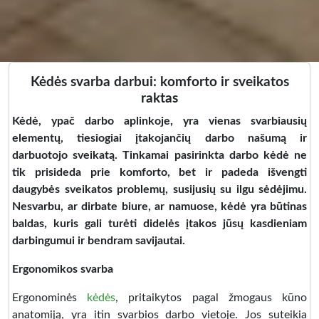
Kėdės svarba darbui: komforto ir sveikatos
raktas
Kėdė, ypač darbo aplinkoje, yra vienas svarbiausių
elementų, tiesiogiai įtakojančių darbo našumą ir
darbuotojo sveikatą. Tinkamai pasirinkta darbo kėdė ne
tik prisideda prie komforto, bet ir padeda išvengti
daugybės sveikatos problemų, susijusių su ilgu sėdėjimu.
Nesvarbu, ar dirbate biure, ar namuose, kėdė yra būtinas
baldas, kuris gali turėti didelės įtakos jūsų kasdieniam
darbingumui ir bendram savijautai.
Ergonomikos svarba
Ergonominės
kėdės
, pritaikytos pagal žmogaus kūno
anatomiją, yra itin svarbios darbo vietoje. Jos suteikia