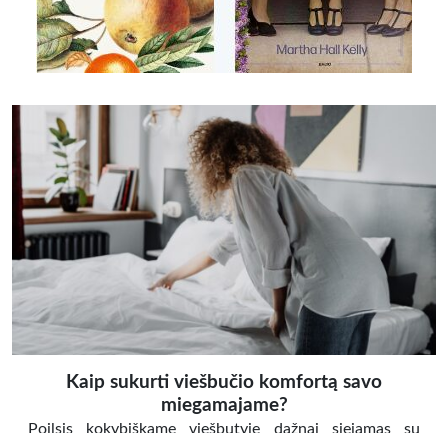
Kaip sukurti viešbučio komfortą savo
miegamajame?
Poilsis kokybiškame viešbutyje dažnai siejamas su