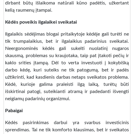
dirbant būtų išlaikoma natūrali kūno padėtis, užkertant
kelią raumenų įtampai.
Kėdės poveikis ilgalaikei sveikatai
Ilgalaikis sėdėjimas blogai pritaikytoje kėdėje gali turėti ne
tik trumpalaikius, bet ir ilgalaikius padarinius sveikatai.
Neergonominės kėdės gali sukelti nuolatinį nugaros
skausmą, problemas su kraujotaka, taip pat įtakoti pečių ir
kaklo srities įtampą. Dėl to verta investuoti į kokybišką
darbo kėdę, kuri suteiks ne tik patogumą, bet ir padės
užtikrinti, kad kasdienis darbas netaps sveikatos problema.
Kėdė, kurioje galima praleisti ilgą laiką, turėtų būti
išskirtinai patogi, suteikianti atramą ir padedanti išvengti
neigiamų padarinių organizmui.
Pabaigai
Kėdės pasirinkimas darbui yra svarbus investicinis
sprendimas. Tai ne tik komforto klausimas, bet ir sveikatos