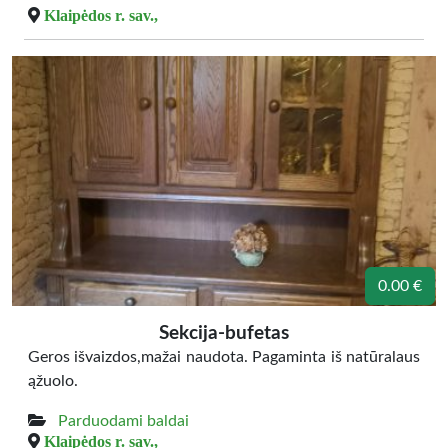
Klaipėdos r. sav.,
0.00 €
Sekcija-bufetas
Geros išvaizdos,mažai naudota. Pagaminta iš natūralaus
ąžuolo.
Parduodami baldai
Klaipėdos r. sav.,