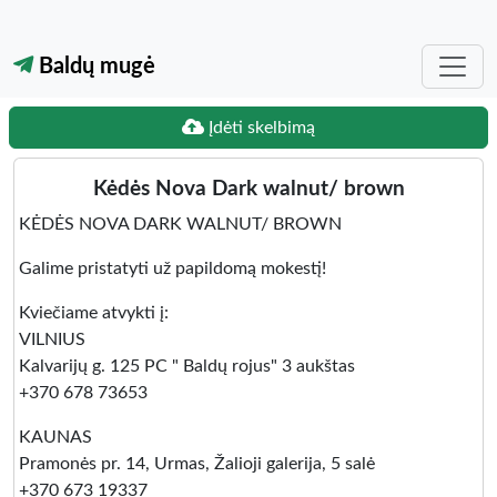
Baldų mugė
Įdėti skelbimą
Kėdės Nova Dark walnut/ brown
KĖDĖS NOVA DARK WALNUT/ BROWN
Galime pristatyti už papildomą mokestį!
Kviečiame atvykti į:
VILNIUS
Kalvarijų g. 125 PC " Baldų rojus" 3 aukštas
+370 678 73653
KAUNAS
Pramonės pr. 14, Urmas, Žalioji galerija, 5 salė
+370 673 19337