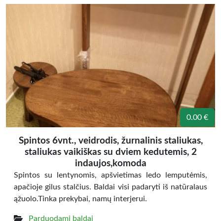
0.00 €
Spintos 6vnt., veidrodis, žurnalinis staliukas,
staliukas vaikiškas su dviem kedutemis, 2
indaujos,komoda
Spintos su lentynomis, apšvietimas ledo lemputėmis,
apačioje gilus stalčius. Baldai visi padaryti iš natūralaus
ąžuolo.Tinka prekybai, namų interjerui.
Parduodami baldai