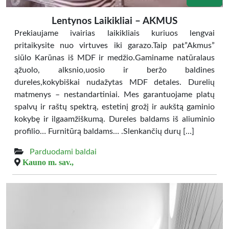
Lentynos Laikikliai – AKMUS
Prekiaujame ivairias laikikliais kuriuos lengvai
pritaikysite nuo virtuves iki garazo.Taip pat”Akmus”
siūlo Karūnas iš MDF ir medžio.Gaminame natūralaus
ąžuolo, alksnio,uosio ir beržo baldines
dureles,kokybiškai nudažytas MDF detales. Durelių
matmenys – nestandartiniai. Mes garantuojame platų
spalvų ir raštų spektrą, estetinį grožį ir aukštą gaminio
kokybę ir ilgaamžiškumą. Dureles baldams iš aliuminio
profilio… Furnitūrą baldams… .Slenkančių durų […]
Parduodami baldai
Kauno m. sav.,