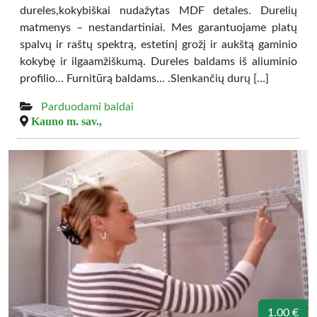
dureles,kokybiškai nudažytas MDF detales. Durelių
matmenys – nestandartiniai. Mes garantuojame platų
spalvų ir raštų spektrą, estetinį grožį ir aukštą gaminio
kokybę ir ilgaamžiškumą. Dureles baldams iš aliuminio
profilio… Furnitūrą baldams… .Slenkančių durų […]
Parduodami baldai
Kauno m. sav.,
1.00 €