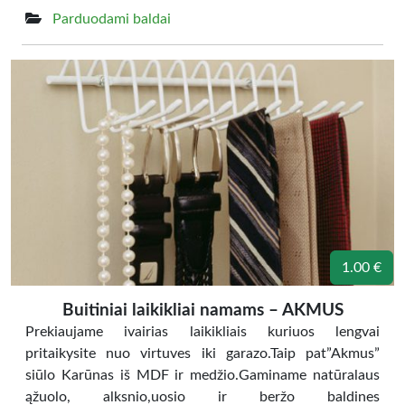
Parduodami baldai
1.00 €
Buitiniai laikikliai namams – AKMUS
Prekiaujame ivairias laikikliais kuriuos lengvai
pritaikysite nuo virtuves iki garazo.Taip pat”Akmus”
siūlo Karūnas iš MDF ir medžio.Gaminame natūralaus
ąžuolo, alksnio,uosio ir beržo baldines