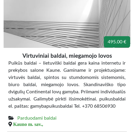
495.00 €
Virtuviniai baldai, miegamojo lovos
Puikūs baldai – lietuviški baldai gera kaina internetu ir
prekybos salone Kaune. Gaminame ir projektuojame:
virtuvės baldai, spintos su stumdomomis sistemomis,
biuro baldai, miegamojo lovos. Skandinaviško tipo
dvigulių Continental lovų gamyba. Priimami individualūs
užsakymai. Galimybė pirkti išsimokėtinai. puikusbaldai
el. paštas: gamybapuikusbaldai Tel. +370 68506930
Parduodami baldai
Kauno m. sav.,