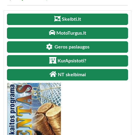
Skelbti.lt
MotoTurgus.lt
Geros paslaugos
KurApsistoti?
NT skelbimai