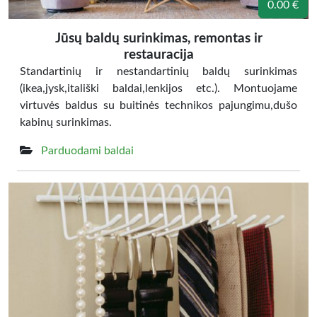
0.00 €
Jūsų baldų surinkimas, remontas ir
restauracija
Standartinių ir nestandartinių baldų surinkimas
(ikea,jysk,itališki baldai,lenkijos etc.). Montuojame
virtuvės baldus su buitinės technikos pajungimu,dušo
kabinų surinkimas.
Parduodami baldai