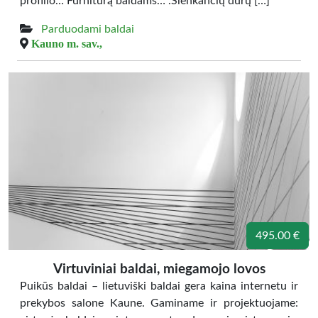
profilio… Furnitūrą baldams… .Slenkančių durų […]
Parduodami baldai
Kauno m. sav.,
495.00 €
Virtuviniai baldai, miegamojo lovos
Puikūs baldai – lietuviški baldai gera kaina internetu ir
prekybos salone Kaune. Gaminame ir projektuojame: