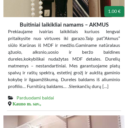
1.00 €
Buitiniai laikikliai namams – AKMUS
Prekiaujame ivairias laikikliais kuriuos lengvai
pritaikysite nuo virtuves iki garazo.Taip pat”Akmus”
siūlo Karūnas iš MDF ir medžio.Gaminame natūralaus
ąžuolo, alksnio,uosio ir beržo baldines
dureles,kokybiškai nudažytas MDF detales. Durelių
matmenys – nestandartiniai. Mes garantuojame platų
spalvų ir raštų spektrą, estetinį grožį ir aukštą gaminio
kokybę ir ilgaamžiškumą. Dureles baldams iš aliuminio
profilio… Furnitūrą baldams… .Slenkančių durų […]
Parduodami baldai
Kauno m. sav.,