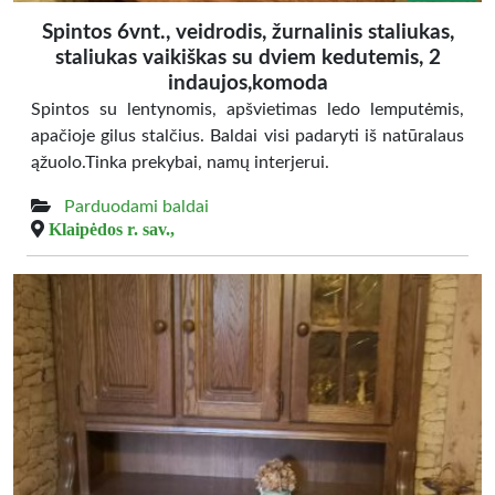
Spintos 6vnt., veidrodis, žurnalinis staliukas,
staliukas vaikiškas su dviem kedutemis, 2
indaujos,komoda
Spintos su lentynomis, apšvietimas ledo lemputėmis,
apačioje gilus stalčius. Baldai visi padaryti iš natūralaus
ąžuolo.Tinka prekybai, namų interjerui.
Parduodami baldai
Klaipėdos r. sav.,