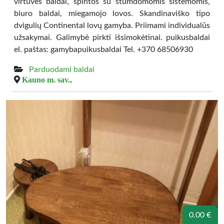
virtuvės baldai, spintos su stumdomomis sistemomis,
biuro baldai, miegamojo lovos. Skandinaviško tipo
dvigulių Continental lovų gamyba. Priimami individualūs
užsakymai. Galimybė pirkti išsimokėtinai. puikusbaldai
el. paštas: gamybapuikusbaldai Tel. +370 68506930
Parduodami baldai
Kauno m. sav.,
0.00 €