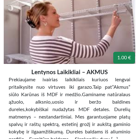
1.00 €
Lentynos Laikikliai – AKMUS
Prekiaujame ivairias laikikliais kuriuos lengvai
pritaikysite nuo virtuves iki garazo.Taip pat”Akmus”
siūlo Karūnas iš MDF ir medžio.Gaminame natūralaus
ąžuolo, alksnio,uosio ir beržo baldines
dureles,kokybiškai nudažytas MDF detales. Durelių
matmenys – nestandartiniai. Mes garantuojame platų
spalvų ir raštų spektrą, estetinį grožį ir aukštą gaminio
kokybę ir ilgaamžiškumą. Dureles baldams iš aliuminio