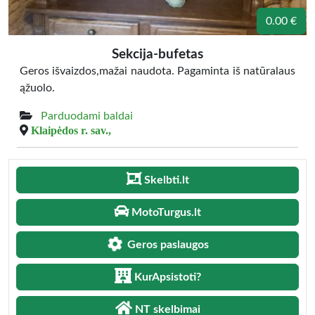
0.00 €
Sekcija-bufetas
Geros išvaizdos,mažai naudota. Pagaminta iš natūralaus
ąžuolo.
Parduodami baldai
Klaipėdos r. sav.,
Skelbti.lt
MotoTurgus.lt
Geros paslaugos
KurApsistoti?
NT skelbimai