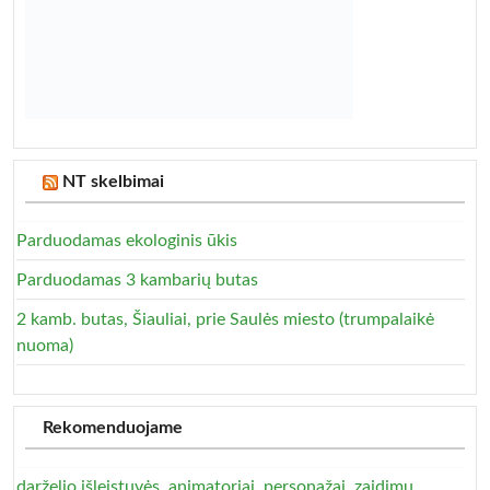
NT skelbimai
Parduodamas ekologinis ūkis
Parduodamas 3 kambarių butas
2 kamb. butas, Šiauliai, prie Saulės miesto (trumpalaikė
nuoma)
Rekomenduojame
darželio išleistuvės, animatoriai, personažai, zaidimu