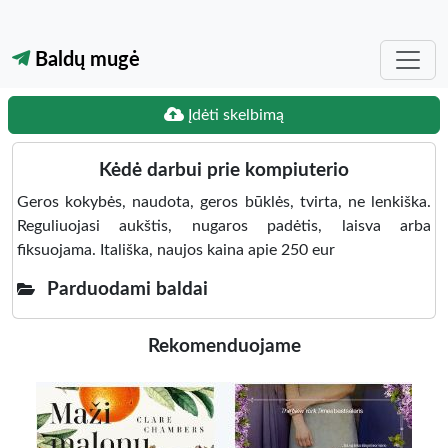
Baldų mugė
Įdėti skelbimą
Kėdė darbui prie kompiuterio
Geros kokybės, naudota, geros būklės, tvirta, ne lenkiška.
Reguliuojasi aukštis, nugaros padėtis, laisva arba
fiksuojama. Itališka, naujos kaina apie 250 eur
Parduodami baldai
Rekomenduojame