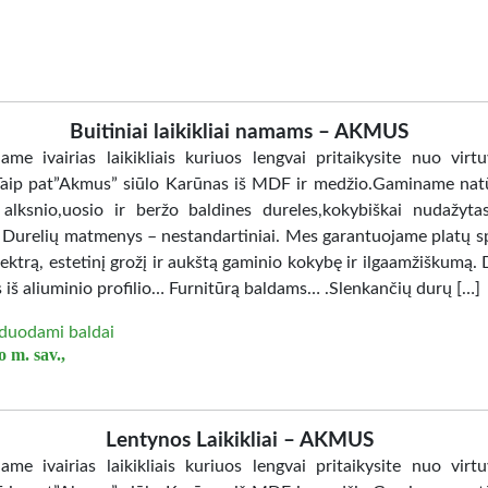
Buitiniai laikikliai namams – AKMUS
jame ivairias laikikliais kuriuos lengvai pritaikysite nuo virtu
Taip pat”Akmus” siūlo Karūnas iš MDF ir medžio.Gaminame nat
 alksnio,uosio ir beržo baldines dureles,kokybiškai nudažy
. Durelių matmenys – nestandartiniai. Mes garantuojame platų sp
ektrą, estetinį grožį ir aukštą gaminio kokybę ir ilgaamžiškumą. 
 iš aliuminio profilio… Furnitūrą baldams… .Slenkančių durų […]
duodami baldai
 m. sav.,
Lentynos Laikikliai – AKMUS
jame ivairias laikikliais kuriuos lengvai pritaikysite nuo virtu