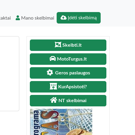
Įdėti skelbimą
aktai
Mano skelbimai
Skelbti.lt
MotoTurgus.lt
Geros paslaugos
KurApsistoti?
NT skelbimai