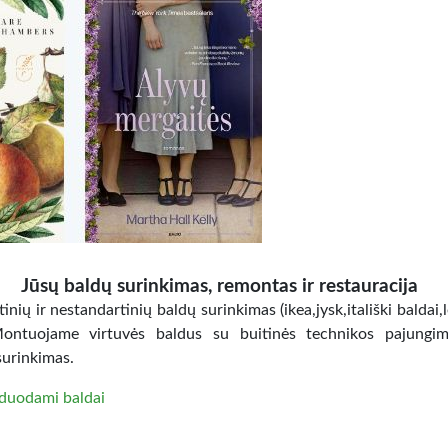
Jūsų baldų surinkimas, remontas ir restauracija
inių ir nestandartinių baldų surinkimas (ikea,jysk,itališki baldai,
Montuojame virtuvės baldus su buitinės technikos pajungi
surinkimas.
duodami baldai