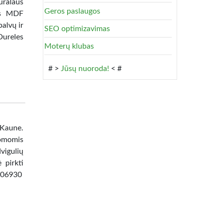
ūralaus
Geros paslaugos
tas MDF
alvų ir
SEO optimizavimas
Dureles
Moterų klubas
# >
Jūsų nuoroda!
< #
 Kaune.
omomis
vigulių
 pirkti
8506930