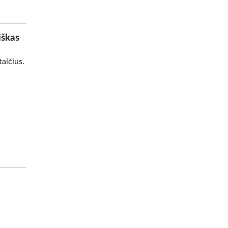
iškas
alčius.