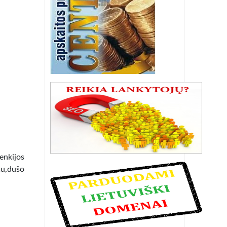
lenkijos
mu,dušo