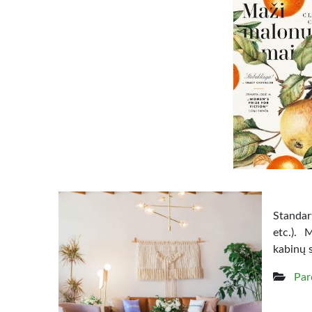
Standart
etc.). 
kabinų 
Par