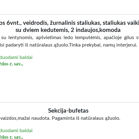
os 6vnt., veidrodis, žurnalinis staliukas, staliukas vaik
su dviem kedutemis, 2 indaujos,komoda
 su lentynomis, apšvietimas ledo lemputėmis, apačioje gilus st
isi padaryti iš natūralaus ąžuolo.Tinka prekybai, namų interjerui.
duodami baldai
dos r. sav.,
Sekcija-bufetas
švaizdos,mažai naudota. Pagaminta iš natūralaus ąžuolo.
duodami baldai
dos r. sav.,