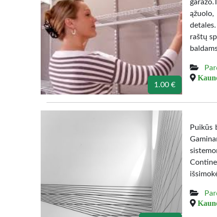
garazo.
ąžuolo,
detales
raštų sp
baldams
Par
Kauno
1.00 €
Puikūs b
Gamina
sistemo
Contine
išsimok
Par
Kauno