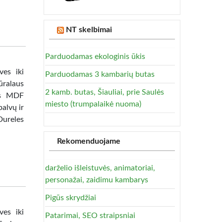
NT skelbimai
Parduodamas ekologinis ūkis
ves iki
Parduodamas 3 kambarių butas
ūralaus
2 kamb. butas, Šiauliai, prie Saulės
tas MDF
miesto (trumpalaikė nuoma)
alvų ir
Dureles
Rekomenduojame
darželio išleistuvės, animatoriai,
personažai, zaidimu kambarys
Pigūs skrydžiai
ves iki
Patarimai, SEO straipsniai