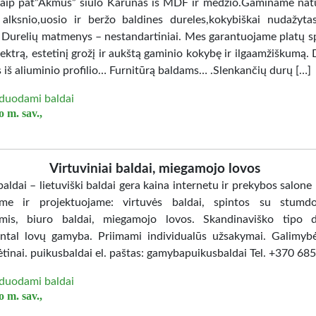
Taip pat”Akmus” siūlo Karūnas iš MDF ir medžio.Gaminame nat
 alksnio,uosio ir beržo baldines dureles,kokybiškai nudažy
. Durelių matmenys – nestandartiniai. Mes garantuojame platų sp
ektrą, estetinį grožį ir aukštą gaminio kokybę ir ilgaamžiškumą. 
 iš aliuminio profilio… Furnitūrą baldams… .Slenkančių durų […]
duodami baldai
 m. sav.,
Virtuviniai baldai, miegamojo lovos
aldai – lietuviški baldai gera kaina internetu ir prekybos salone
me ir projektuojame: virtuvės baldai, spintos su stumd
mis, biuro baldai, miegamojo lovos. Skandinaviško tipo d
ntal lovų gamyba. Priimami individualūs užsakymai. Galimybė
ėtinai. puikusbaldai el. paštas: gamybapuikusbaldai Tel. +370 6
duodami baldai
 m. sav.,