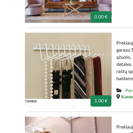
0.00 €
Prekiau
garazo.
ąžuolo,
detales
raštų sp
baldams
Par
Kauno
1.00 €
Prekiau