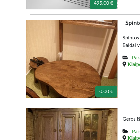
495.00 €
Spint
Spintos
Baldai v
Par
Klaipė
0.00 €
Geros i
Par
Klaipė