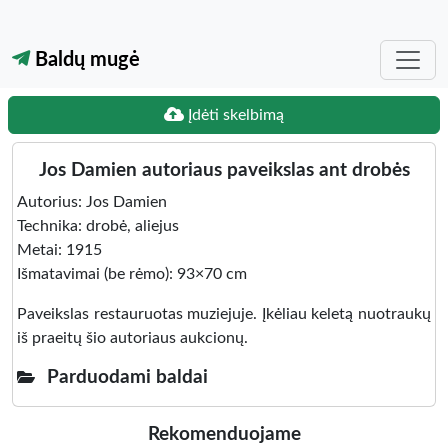
Baldų mugė
Įdėti skelbimą
Jos Damien autoriaus paveikslas ant drobės
Autorius: Jos Damien
Technika: drobė, aliejus
Metai: 1915
Išmatavimai (be rėmo): 93×70 cm
Paveikslas restauruotas muziejuje. Įkėliau keletą nuotraukų
iš praeitų šio autoriaus aukcionų.
Parduodami baldai
Rekomenduojame