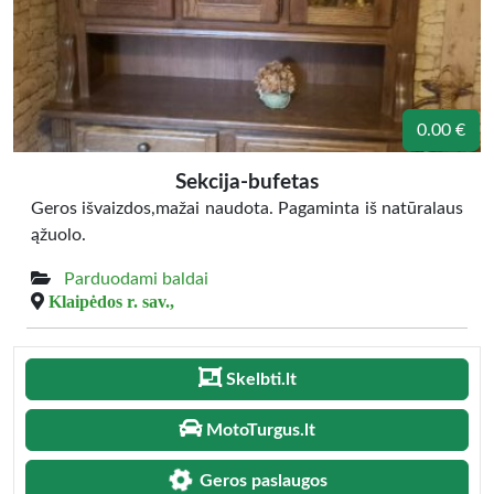
0.00 €
Sekcija-bufetas
Geros išvaizdos,mažai naudota. Pagaminta iš natūralaus
ąžuolo.
Parduodami baldai
Klaipėdos r. sav.,
Skelbti.lt
MotoTurgus.lt
Geros paslaugos