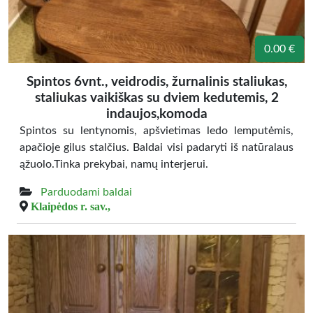
0.00 €
Spintos 6vnt., veidrodis, žurnalinis staliukas,
staliukas vaikiškas su dviem kedutemis, 2
indaujos,komoda
Spintos su lentynomis, apšvietimas ledo lemputėmis,
apačioje gilus stalčius. Baldai visi padaryti iš natūralaus
ąžuolo.Tinka prekybai, namų interjerui.
Parduodami baldai
Klaipėdos r. sav.,