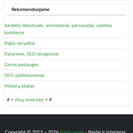
Rekomenduojame
darželio išleistuvės, animatoriai, personažai, zaidimu
kambarys
Pigūs skrydžiai
Patarimai, SEO straipsniai
Geros paslaugos
SEO optimizavimas
Moterų klubas
# >
Jūsų nuoroda!
< #
Copyright © 2013 – 2026
Baldų mugė
- Baldai ir interjeras