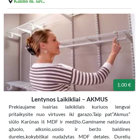
Kauno m. sav.,
1.00 €
Lentynos Laikikliai – AKMUS
Prekiaujame ivairias laikikliais kuriuos lengvai
pritaikysite nuo virtuves iki garazo.Taip pat”Akmus”
siūlo Karūnas iš MDF ir medžio.Gaminame natūralaus
ąžuolo, alksnio,uosio ir beržo baldines
dureles,kokybiškai nudažytas MDF detales. Durelių