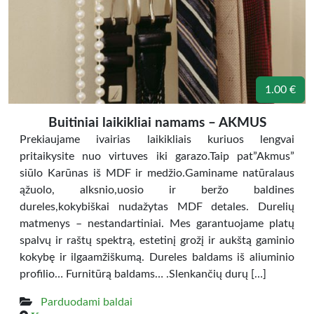
1.00 €
Buitiniai laikikliai namams – AKMUS
Prekiaujame ivairias laikikliais kuriuos lengvai
pritaikysite nuo virtuves iki garazo.Taip pat”Akmus”
siūlo Karūnas iš MDF ir medžio.Gaminame natūralaus
ąžuolo, alksnio,uosio ir beržo baldines
dureles,kokybiškai nudažytas MDF detales. Durelių
matmenys – nestandartiniai. Mes garantuojame platų
spalvų ir raštų spektrą, estetinį grožį ir aukštą gaminio
kokybę ir ilgaamžiškumą. Dureles baldams iš aliuminio
profilio… Furnitūrą baldams… .Slenkančių durų […]
Parduodami baldai