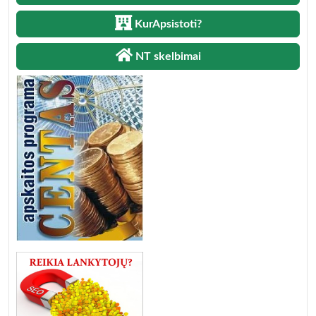
KurApsistoti?
NT skelbimai