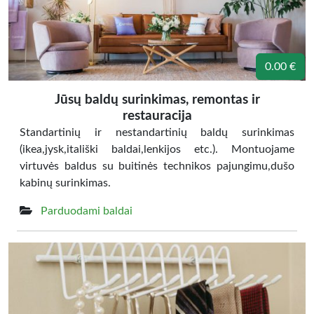
0.00 €
Jūsų baldų surinkimas, remontas ir
restauracija
Standartinių ir nestandartinių baldų surinkimas
(ikea,jysk,itališki baldai,lenkijos etc.). Montuojame
virtuvės baldus su buitinės technikos pajungimu,dušo
kabinų surinkimas.
Parduodami baldai