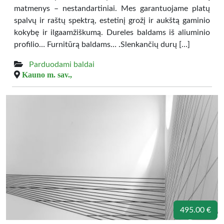
matmenys – nestandartiniai. Mes garantuojame platų
spalvų ir raštų spektrą, estetinį grožį ir aukštą gaminio
kokybę ir ilgaamžiškumą. Dureles baldams iš aliuminio
profilio… Furnitūrą baldams… .Slenkančių durų […]
Parduodami baldai
Kauno m. sav.,
495.00 €