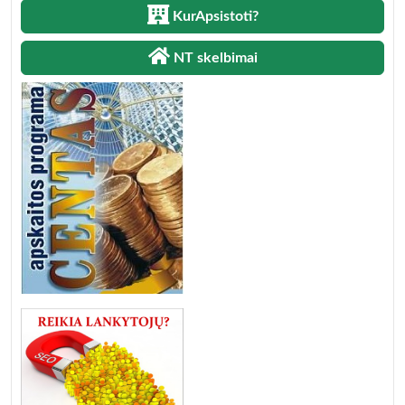
KurApsistoti?
NT skelbimai