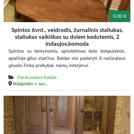
0.00 €
Spintos 6vnt., veidrodis, žurnalinis staliukas,
staliukas vaikiškas su dviem kedutemis, 2
indaujos,komoda
Spintos su lentynomis, apšvietimas ledo lemputėmis,
apačioje gilus stalčius. Baldai visi padaryti iš natūralaus
ąžuolo.Tinka prekybai, namų interjerui.
Parduodami baldai
Klaipėdos r. sav.,