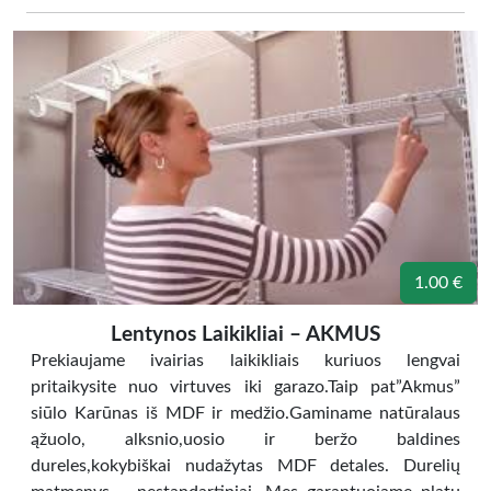
1.00 €
Lentynos Laikikliai – AKMUS
Prekiaujame ivairias laikikliais kuriuos lengvai
pritaikysite nuo virtuves iki garazo.Taip pat”Akmus”
siūlo Karūnas iš MDF ir medžio.Gaminame natūralaus
ąžuolo, alksnio,uosio ir beržo baldines
dureles,kokybiškai nudažytas MDF detales. Durelių