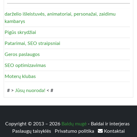
darželio išleistuvės, animatoriai, personažai, zaidimu
kambarys
Pigūs skrydžiai
Patarimai, SEO straipsniai
Geros paslaugos
SEO optimizavimas
Moterų klubas
# >
Jūsų nuoroda!
< #
Copyright © 2013 – 2026
Baldų mugė
- Baldai ir interjeras
Paslaugų taisyklės
Privatumo politika
Kontaktai