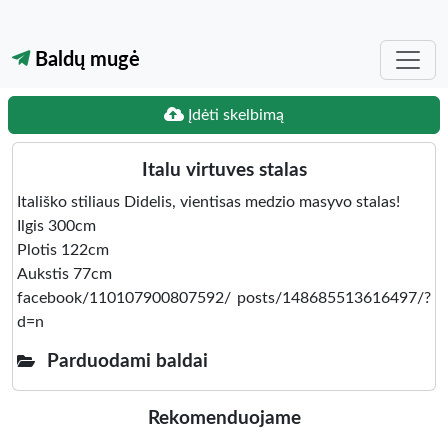
Baldų mugė
Įdėti skelbimą
Italu virtuves stalas
Itališko stiliaus Didelis, vientisas medzio masyvo stalas!
Ilgis 300cm
Plotis 122cm
Aukstis 77cm
facebook/110107900807592/ posts/148685513616497/?
d=n
Parduodami baldai
Rekomenduojame