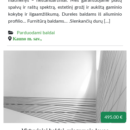
matmenys – nestandartiniai. Mes garantuojame platų
spalvų ir raštų spektrą, estetinį grožį ir aukštą gaminio
kokybę ir ilgaamžiškumą. Dureles baldams iš aliuminio
profilio… Furnitūrą baldams… .Slenkančių durų […]
Parduodami baldai
Kauno m. sav.,
495.00 €