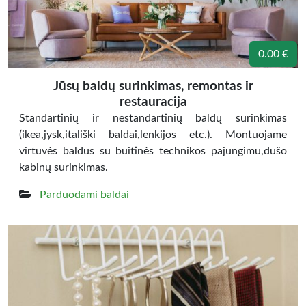
0.00 €
Jūsų baldų surinkimas, remontas ir
restauracija
Standartinių ir nestandartinių baldų surinkimas
(ikea,jysk,itališki baldai,lenkijos etc.). Montuojame
virtuvės baldus su buitinės technikos pajungimu,dušo
kabinų surinkimas.
Parduodami baldai