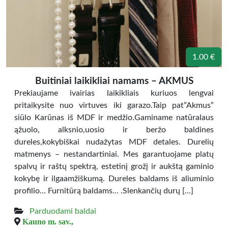
1.00 €
Buitiniai laikikliai namams – AKMUS
Prekiaujame ivairias laikikliais kuriuos lengvai
pritaikysite nuo virtuves iki garazo.Taip pat”Akmus”
siūlo Karūnas iš MDF ir medžio.Gaminame natūralaus
ąžuolo, alksnio,uosio ir beržo baldines
dureles,kokybiškai nudažytas MDF detales. Durelių
matmenys – nestandartiniai. Mes garantuojame platų
spalvų ir raštų spektrą, estetinį grožį ir aukštą gaminio
kokybę ir ilgaamžiškumą. Dureles baldams iš aliuminio
profilio… Furnitūrą baldams… .Slenkančių durų […]
Parduodami baldai
Kauno m. sav.,