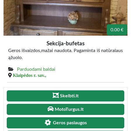
0.00 €
Sekcija-bufetas
Geros išvaizdos,mažai naudota. Pagaminta iš natūralaus
ąžuolo.
Parduodami baldai
Klaipėdos r. sav.,
Skelbti.lt
MotoTurgus.lt
Geros paslaugos