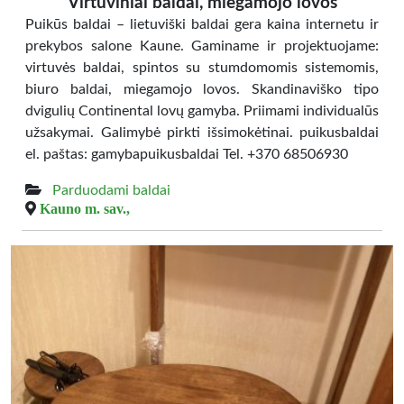
Virtuviniai baldai, miegamojo lovos
Puikūs baldai – lietuviški baldai gera kaina internetu ir
prekybos salone Kaune. Gaminame ir projektuojame:
virtuvės baldai, spintos su stumdomomis sistemomis,
biuro baldai, miegamojo lovos. Skandinaviško tipo
dvigulių Continental lovų gamyba. Priimami individualūs
užsakymai. Galimybė pirkti išsimokėtinai. puikusbaldai
el. paštas: gamybapuikusbaldai Tel. +370 68506930
Parduodami baldai
Kauno m. sav.,