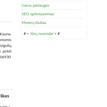
Geros paslaugos
SEO optimizavimas
Moterų klubas
# >
Jūsų nuoroda!
< #
 Kaune.
omomis
vigulių
 pirkti
8506930
iškas