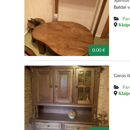
Spintos
Baldai v
Par
Klaipė
0.00 €
Geros i
Par
Klaipė