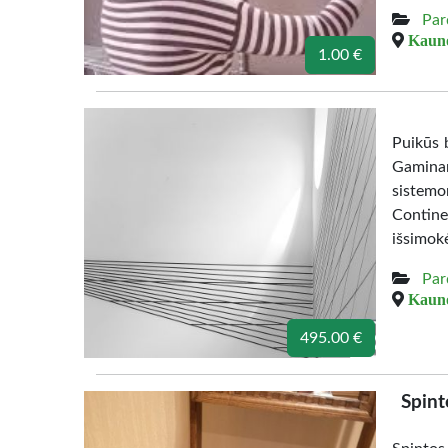
Par
Kauno
1.00 €
Puikūs b
Gamina
sistemo
Contine
išsimok
Par
Kauno
495.00 €
Spint