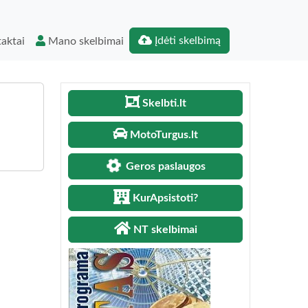
Įdėti skelbimą
aktai
Mano skelbimai
Skelbti.lt
MotoTurgus.lt
Geros paslaugos
KurApsistoti?
NT skelbimai