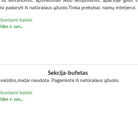
 su lentynomis, apšvietimas ledo lemputėmis, apačioje gilus st
isi padaryti iš natūralaus ąžuolo.Tinka prekybai, namų interjerui.
duodami baldai
dos r. sav.,
Sekcija-bufetas
švaizdos,mažai naudota. Pagaminta iš natūralaus ąžuolo.
duodami baldai
dos r. sav.,