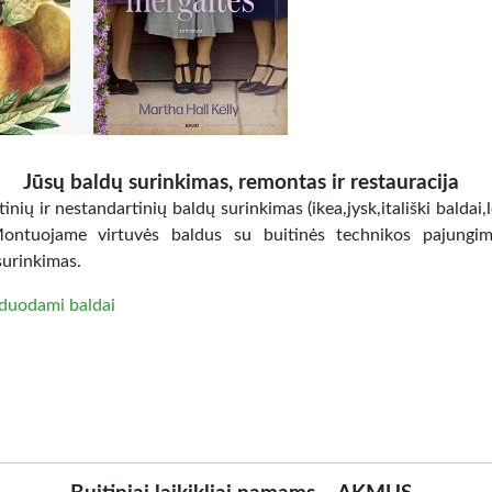
Jūsų baldų surinkimas, remontas ir restauracija
inių ir nestandartinių baldų surinkimas (ikea,jysk,itališki baldai,
Montuojame virtuvės baldus su buitinės technikos pajungi
surinkimas.
duodami baldai