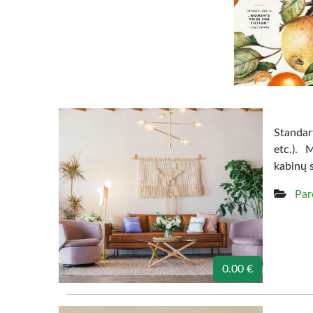
Standart
etc.). 
kabinų 
Par
0.00 €