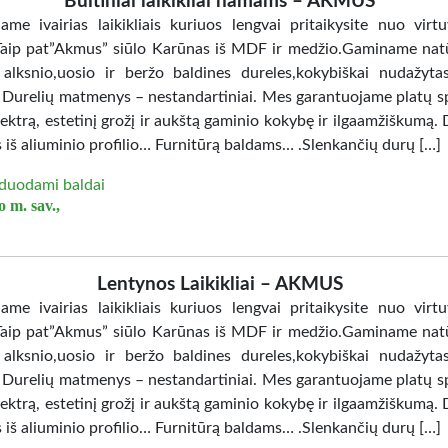
Buitiniai laikikliai namams – AKMUS
jame ivairias laikikliais kuriuos lengvai pritaikysite nuo virtu
Taip pat”Akmus” siūlo Karūnas iš MDF ir medžio.Gaminame nat
 alksnio,uosio ir beržo baldines dureles,kokybiškai nudažy
. Durelių matmenys – nestandartiniai. Mes garantuojame platų sp
ektrą, estetinį grožį ir aukštą gaminio kokybę ir ilgaamžiškumą. 
 iš aliuminio profilio… Furnitūrą baldams… .Slenkančių durų […]
duodami baldai
 m. sav.,
Lentynos Laikikliai – AKMUS
jame ivairias laikikliais kuriuos lengvai pritaikysite nuo virtu
Taip pat”Akmus” siūlo Karūnas iš MDF ir medžio.Gaminame nat
 alksnio,uosio ir beržo baldines dureles,kokybiškai nudažy
. Durelių matmenys – nestandartiniai. Mes garantuojame platų sp
ektrą, estetinį grožį ir aukštą gaminio kokybę ir ilgaamžiškumą. 
 iš aliuminio profilio… Furnitūrą baldams… .Slenkančių durų […]