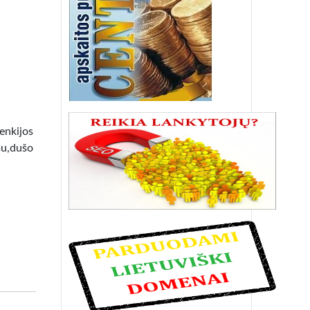
lenkijos
mu,dušo