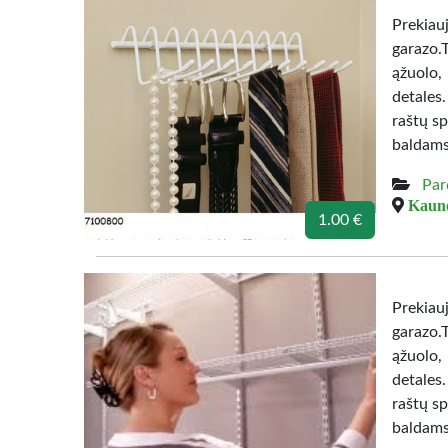
Prekiau
garazo.
ąžuolo,
detales
raštų sp
baldams
Par
Kauno
1.00 €
Prekiau
garazo.
ąžuolo,
detales
raštų sp
baldams