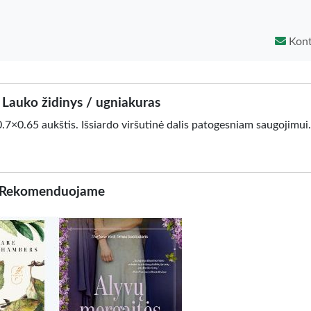
Kont
s Lauko židinys / ugniakuras
7×0.65 aukštis. Išsiardo viršutinė dalis patogesniam saugojimui.
Rekomenduojame