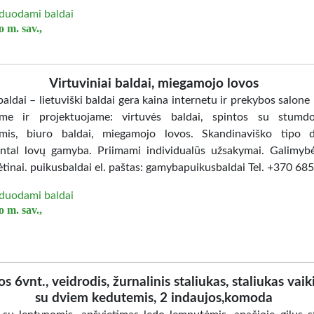
duodami baldai
 m. sav.,
Virtuviniai baldai, miegamojo lovos
aldai – lietuviški baldai gera kaina internetu ir prekybos salone
me ir projektuojame: virtuvės baldai, spintos su stumd
mis, biuro baldai, miegamojo lovos. Skandinaviško tipo d
ntal lovų gamyba. Priimami individualūs užsakymai. Galimybė
ėtinai. puikusbaldai el. paštas: gamybapuikusbaldai Tel. +370 6
duodami baldai
 m. sav.,
os 6vnt., veidrodis, žurnalinis staliukas, staliukas vaik
su dviem kedutemis, 2 indaujos,komoda