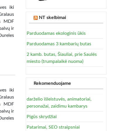
ves iki
ūralaus
NT skelbimai
tas MDF
alvų ir
Parduodamas ekologinis ūkis
Dureles
Parduodamas 3 kambarių butas
2 kamb. butas, Šiauliai, prie Saulės
miesto (trumpalaikė nuoma)
Rekomenduojame
ves iki
ūralaus
darželio išleistuvės, animatoriai,
tas MDF
personažai, zaidimu kambarys
alvų ir
Pigūs skrydžiai
Dureles
Patarimai, SEO straipsniai