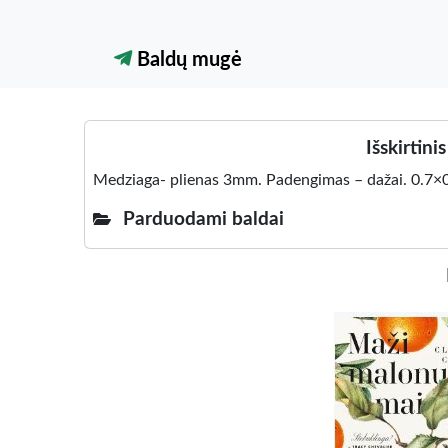
Baldų mugė
Išskirtini
Medziaga- plienas 3mm. Padengimas – dažai. 0.7×0.
Parduodami baldai