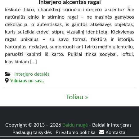
Interjero akcentas ragai
Ieškote tikro, charakterį turinčio interjero akcento? Šie
natūralūs elnio ir stirnino ragai – ne masinės gamybos
dekoracija, o autentiškas, iš gamtos atkeliavęs objektas,
kuris suteikia erdvei stiprų vizualinį identitetą. Kiekvienas
ragas unikalus – su savo forma, faktūra ir istorija.
Natūralūs, nedažyti, sumontuoti ant tvirtų medinių lentelių,
paruošti kabinti iš karto. Puikiai tinka sodybai, loftui,
klasikiniam […]
Interjero detalės
Vilniaus m. sav.,
Toliau »
Copyright © 2013 – 2026
Baldų mugė
- Baldai ir interjeras
Paslaugų taisyklės
Privatumo politika
Kontaktai