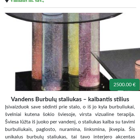
Vilniaus m. sav.,
2500.00 €
Vandens Burbulų staliukas – kalbantis stilius
Įsivaizduok save sėdinti prie stalo, o iš jo kyla burbuliukai,
švelniai kutena šokio šviesoje, virsta vizualine terapija.
Šviesa lūžta iš juoko per vandenį, o staliukas kalba su tavimi
burbuliukais, paglosto, nuramina, linksmina, įkvepia. Šis
unikalus burbulų staliukas, tai tavo interjero akcentas