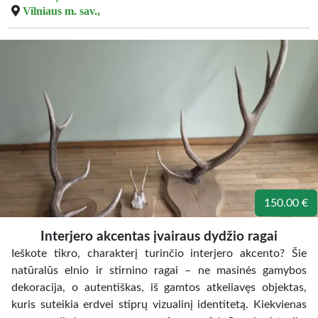
Vilniaus m. sav.,
150.00 €
Interjero akcentas įvairaus dydžio ragai
Ieškote tikro, charakterį turinčio interjero akcento? Šie
natūralūs elnio ir stirnino ragai – ne masinės gamybos
dekoracija, o autentiškas, iš gamtos atkeliavęs objektas,
kuris suteikia erdvei stiprų vizualinį identitetą. Kiekvienas