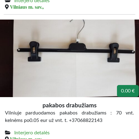
Interjero detalės
Vilniaus m. sav.,
0.00 €
pakabos drabužiams
Vilniuje parduodamos pakabos drabužiams : 70 vnt.
kelnėms po0.05 eur už vnt. t. +37068822143
Interjero detalės