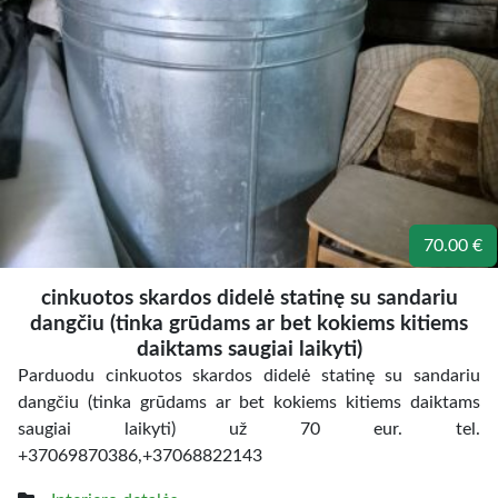
70.00 €
cinkuotos skardos didelė statinę su sandariu
dangčiu (tinka grūdams ar bet kokiems kitiems
daiktams saugiai laikyti)
Parduodu cinkuotos skardos didelė statinę su sandariu
dangčiu (tinka grūdams ar bet kokiems kitiems daiktams
saugiai laikyti) už 70 eur. tel.
+37069870386,+37068822143