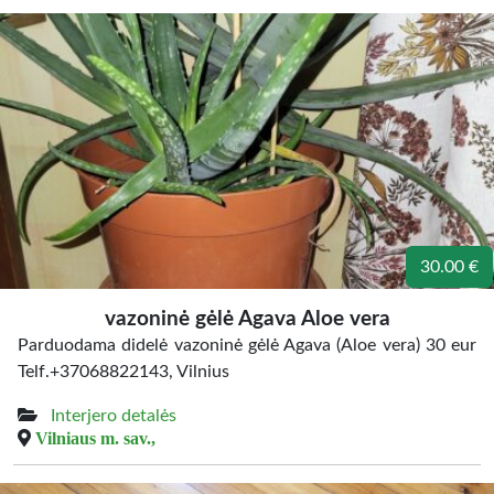
30.00 €
vazoninė gėlė Agava Aloe vera
Parduodama didelė vazoninė gėlė Agava (Aloe vera) 30 eur
Telf.+37068822143, Vilnius
Interjero detalės
Vilniaus m. sav.,