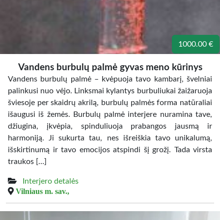
1000.00 €
Vandens burbulų palmė gyvas meno kūrinys
Vandens burbulų palmė – kvėpuoja tavo kambarį, švelniai
palinkusi nuo vėjo. Linksmai kylantys burbuliukai žaižaruoja
šviesoje per skaidrų akrilą, burbulų palmės forma natūraliai
išaugusi iš žemės. Burbulų palmė interjere nuramina tave,
džiugina, įkvėpia, spinduliuoja prabangos jausmą ir
harmoniją. Ji sukurta tau, nes išreiškia tavo unikalumą,
išskirtinumą ir tavo emocijos atspindi šį grožį. Tada virsta
traukos […]
Interjero detalės
Vilniaus m. sav.,