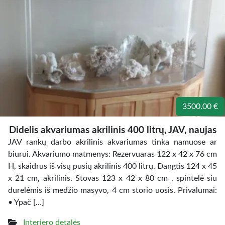
3500.00 €
Didelis akvariumas akrilinis 400 litrų, JAV, naujas
JAV rankų darbo akrilinis akvariumas tinka namuose ar
biurui. Akvariumo matmenys: Rezervuaras 122 x 42 x 76 cm
H, skaidrus iš visų pusių akrilinis 400 litrų. Dangtis 124 x 45
x 21 cm, akrilinis. Stovas 123 x 42 x 80 cm , spintelė siu
durelėmis iš medžio masyvo, 4 cm storio uosis. Privalumai:
• Ypač […]
Interjero detalės