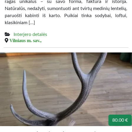
ragas unikalus – su savo forma, faktūra ir istorija.
Natūralūs, nedažyti, sumontuoti ant tvirtų medinių lentelių,
paruošti kabinti iš karto. Puikiai tinka sodybai, loftui,
klasikiniam […]
Interjero detalės
Vilniaus m. sav.,
80.00 €