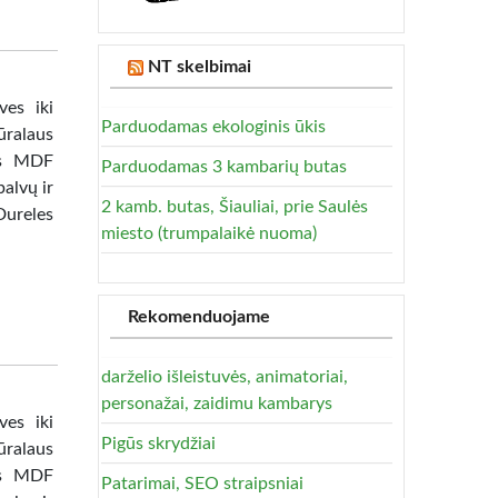
NT skelbimai
ves iki
Parduodamas ekologinis ūkis
ūralaus
tas MDF
Parduodamas 3 kambarių butas
alvų ir
2 kamb. butas, Šiauliai, prie Saulės
Dureles
miesto (trumpalaikė nuoma)
Rekomenduojame
darželio išleistuvės, animatoriai,
personažai, zaidimu kambarys
ves iki
Pigūs skrydžiai
ūralaus
tas MDF
Patarimai, SEO straipsniai