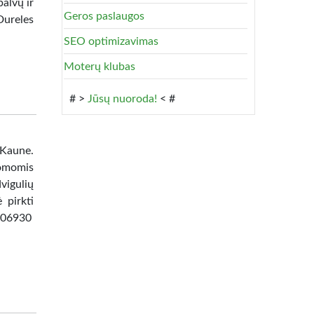
alvų ir
Geros paslaugos
Dureles
SEO optimizavimas
Moterų klubas
# >
Jūsų nuoroda!
< #
 Kaune.
omomis
vigulių
 pirkti
8506930