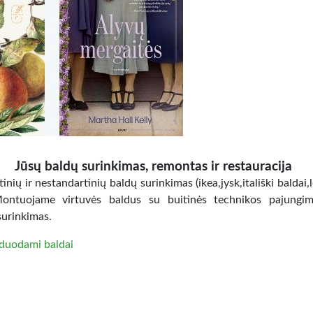
Jūsų baldų surinkimas, remontas ir restauracija
inių ir nestandartinių baldų surinkimas (ikea,jysk,itališki baldai,
Montuojame virtuvės baldus su buitinės technikos pajungi
surinkimas.
duodami baldai