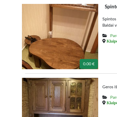
Spint
Spintos
Baldai v
Par
Klaipė
0.00 €
Geros i
Par
Klaipė