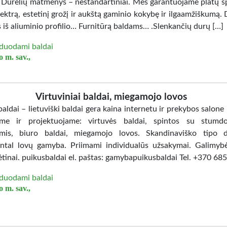
. Durelių matmenys – nestandartiniai. Mes garantuojame platų sp
ektrą, estetinį grožį ir aukštą gaminio kokybę ir ilgaamžiškumą. 
 iš aliuminio profilio… Furnitūrą baldams… .Slenkančių durų […]
duodami baldai
 m. sav.,
Virtuviniai baldai, miegamojo lovos
aldai – lietuviški baldai gera kaina internetu ir prekybos salone
me ir projektuojame: virtuvės baldai, spintos su stumd
mis, biuro baldai, miegamojo lovos. Skandinaviško tipo d
ntal lovų gamyba. Priimami individualūs užsakymai. Galimybė
ėtinai. puikusbaldai el. paštas: gamybapuikusbaldai Tel. +370 6
duodami baldai
 m. sav.,