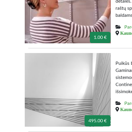
detales
raštų sp
baldams
Par
Kauno
1.00 €
Puikūs b
Gamina
sistemo
Contine
išsimok
Par
Kauno
495.00 €