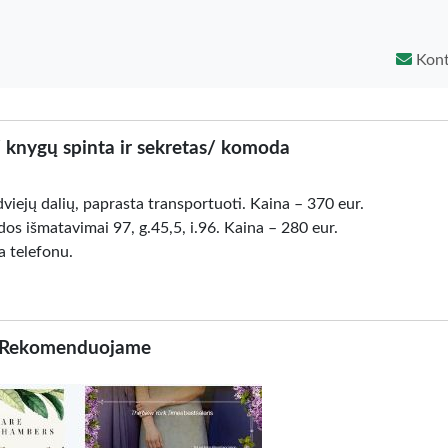
Kont
/ knygų spinta ir sekretas/ komoda
dviejų dalių, paprasta transportuoti. Kaina – 370 eur.
os išmatavimai 97, g.45,5, i.96. Kaina – 280 eur.
 telefonu.
Rekomenduojame