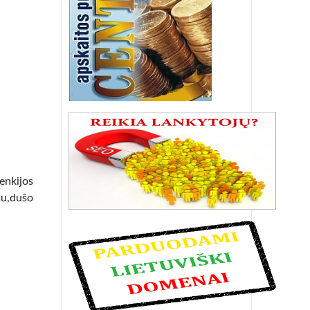
lenkijos
mu,dušo