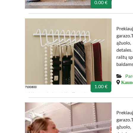
0.00 €
Prekiau
garazo.
ąžuolo,
detales
raštų sp
baldams
Par
Kauno
1.00 €
Prekiau
garazo.
ąžuolo,