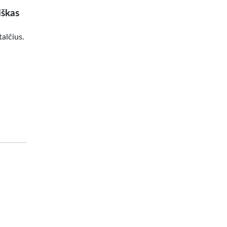
iškas
alčius.