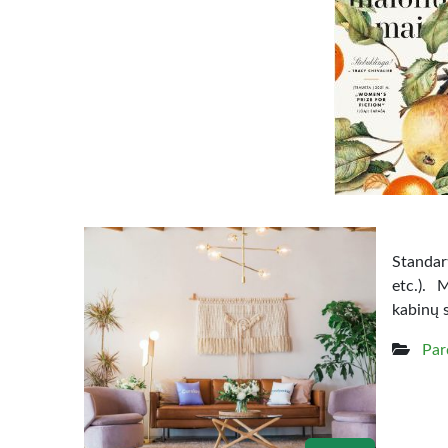
Standart
etc.). 
kabinų 
Par