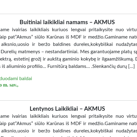
Buitiniai laikikliai namams – AKMUS
jame ivairias laikikliais kuriuos lengvai pritaikysite nuo virtu
Taip pat”Akmus” siūlo Karūnas iš MDF ir medžio.Gaminame nat
 alksnio,uosio ir beržo baldines dureles,kokybiškai nudažy
. Durelių matmenys – nestandartiniai. Mes garantuojame platų sp
ektrą, estetinį grožį ir aukštą gaminio kokybę ir ilgaamžiškumą. 
 iš aliuminio profilio… Furnitūrą baldams… .Slenkančių durų […]
duodami baldai
 m. sav.,
Lentynos Laikikliai – AKMUS
jame ivairias laikikliais kuriuos lengvai pritaikysite nuo virtu
Taip pat”Akmus” siūlo Karūnas iš MDF ir medžio.Gaminame nat
 alksnio,uosio ir beržo baldines dureles,kokybiškai nudažy