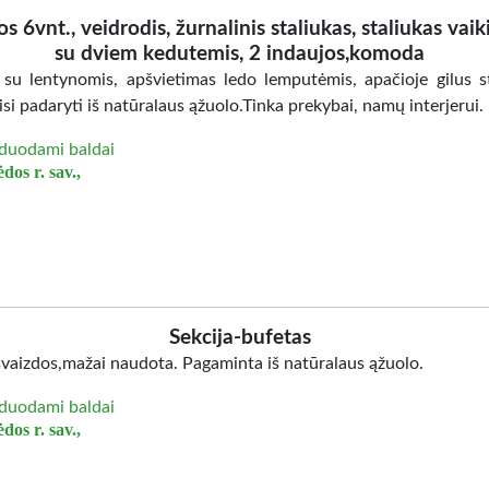
os 6vnt., veidrodis, žurnalinis staliukas, staliukas vaik
su dviem kedutemis, 2 indaujos,komoda
 su lentynomis, apšvietimas ledo lemputėmis, apačioje gilus st
isi padaryti iš natūralaus ąžuolo.Tinka prekybai, namų interjerui.
duodami baldai
dos r. sav.,
Sekcija-bufetas
švaizdos,mažai naudota. Pagaminta iš natūralaus ąžuolo.
duodami baldai
dos r. sav.,