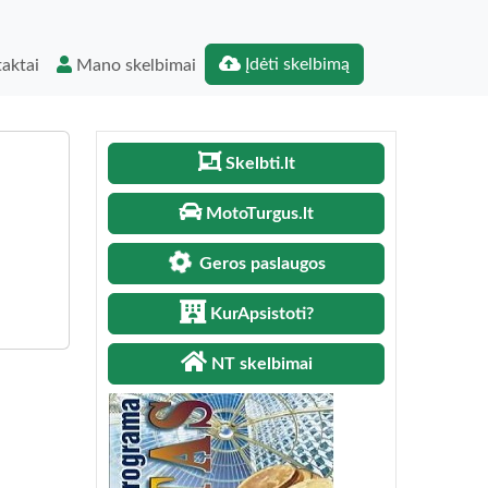
Įdėti skelbimą
aktai
Mano skelbimai
Skelbti.lt
MotoTurgus.lt
Geros paslaugos
KurApsistoti?
NT skelbimai