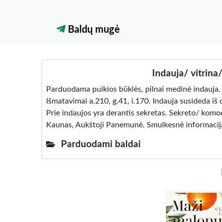
Baldų mugė
Indauja/ vitrina
Parduodama puikios būklės, pilnai medinė indauja.
Išmatavimai a.210, g.41, i.170. Indauja susideda iš 
Prie indaujos yra derantis sekretas. Sekreto/ komod
Kaunas, Aukštoji Panemunė. Smulkesnė informacija
Parduodami baldai