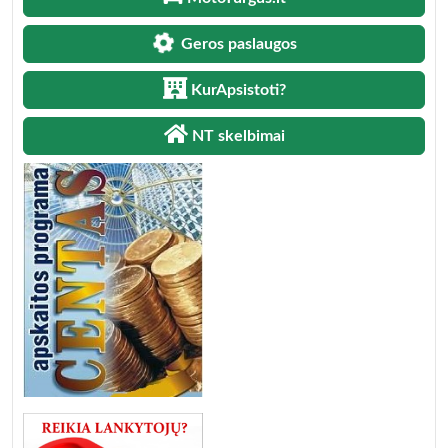
Geros paslaugos
KurApsistoti?
NT skelbimai