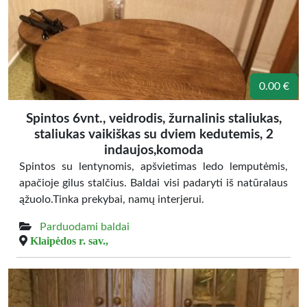
0.00 €
Spintos 6vnt., veidrodis, žurnalinis staliukas,
staliukas vaikiškas su dviem kedutemis, 2
indaujos,komoda
Spintos su lentynomis, apšvietimas ledo lemputėmis,
apačioje gilus stalčius. Baldai visi padaryti iš natūralaus
ąžuolo.Tinka prekybai, namų interjerui.
Parduodami baldai
Klaipėdos r. sav.,