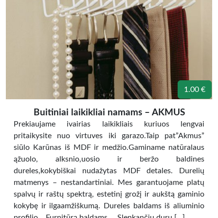
1.00 €
Buitiniai laikikliai namams – AKMUS
Prekiaujame ivairias laikikliais kuriuos lengvai
pritaikysite nuo virtuves iki garazo.Taip pat”Akmus”
siūlo Karūnas iš MDF ir medžio.Gaminame natūralaus
ąžuolo, alksnio,uosio ir beržo baldines
dureles,kokybiškai nudažytas MDF detales. Durelių
matmenys – nestandartiniai. Mes garantuojame platų
spalvų ir raštų spektrą, estetinį grožį ir aukštą gaminio
kokybę ir ilgaamžiškumą. Dureles baldams iš aliuminio
profilio… Furnitūrą baldams… .Slenkančių durų […]