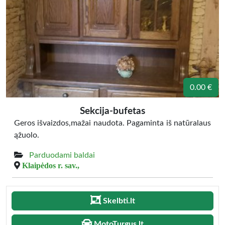
0.00 €
Sekcija-bufetas
Geros išvaizdos,mažai naudota. Pagaminta iš natūralaus
ąžuolo.
Parduodami baldai
Klaipėdos r. sav.,
Skelbti.lt
MotoTurgus.lt