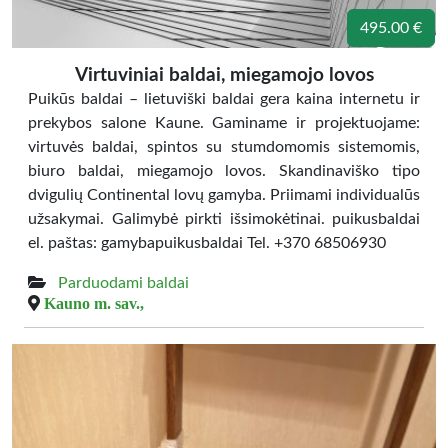
495.00 €
Virtuviniai baldai, miegamojo lovos
Puikūs baldai – lietuviški baldai gera kaina internetu ir
prekybos salone Kaune. Gaminame ir projektuojame:
virtuvės baldai, spintos su stumdomomis sistemomis,
biuro baldai, miegamojo lovos. Skandinaviško tipo
dvigulių Continental lovų gamyba. Priimami individualūs
užsakymai. Galimybė pirkti išsimokėtinai. puikusbaldai
el. paštas: gamybapuikusbaldai Tel. +370 68506930
Parduodami baldai
Kauno m. sav.,