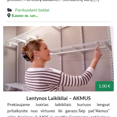
Parduodami baldai
Kauno m. sav.,
1.00 €
Lentynos Laikikliai – AKMUS
Prekiaujame ivairias laikikliais kuriuos lengvai
pritaikysite nuo virtuves iki garazo.Taip pat”Akmus”