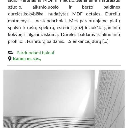
siūlo Karūnas iš MDF ir medžio.Gaminame natūralaus
ąžuolo, alksnio,uosio ir beržo baldines
dureles,kokybiškai nudažytas MDF detales. Durelių
matmenys – nestandartiniai. Mes garantuojame platų
spalvų ir raštų spektrą, estetinį grožį ir aukštą gaminio
kokybę ir ilgaamžiškumą. Dureles baldams iš aliuminio
profilio… Furnitūrą baldams… .Slenkančių durų […]
Parduodami baldai
Kauno m. sav.,