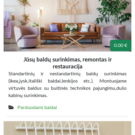
0.00 €
Jūsų baldų surinkimas, remontas ir
restauracija
Standartinių ir nestandartinių baldų surinkimas
(ikea,jysk,itališki baldai,lenkijos etc.). Montuojame
virtuvės baldus su buitinės technikos pajungimu,dušo
kabinų surinkimas.
Parduodami baldai