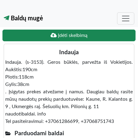
Baldų mugė
Įdėti skelbimą
Indauja
Indauja. (s-3153). Geros būklės, parvežta iš Vokietijos.
Aukštis:190cm
Plotis:118cm
Gylis:38cm
. Įsigytas prekes atvežame į namus. Daugiau baldų rasite
mūsų naudotų prekių parduotuvėse: Kaune, R. Kalantos g.
9 , Ukmergės raj. Šešuolių km. Pilionių g. 11
naudotibaldai. info
Tel pasiteiravimui: +37061286699, +37068751743
Parduodami baldai