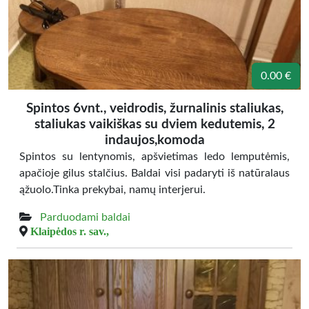
0.00 €
Spintos 6vnt., veidrodis, žurnalinis staliukas,
staliukas vaikiškas su dviem kedutemis, 2
indaujos,komoda
Spintos su lentynomis, apšvietimas ledo lemputėmis,
apačioje gilus stalčius. Baldai visi padaryti iš natūralaus
ąžuolo.Tinka prekybai, namų interjerui.
Parduodami baldai
Klaipėdos r. sav.,