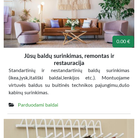
0.00 €
Jūsų baldų surinkimas, remontas ir
restauracija
Standartinių ir nestandartinių baldų surinkimas
(ikea,jysk,itališki baldai,lenkijos etc.). Montuojame
virtuvės baldus su buitinės technikos pajungimu,dušo
kabinų surinkimas.
Parduodami baldai