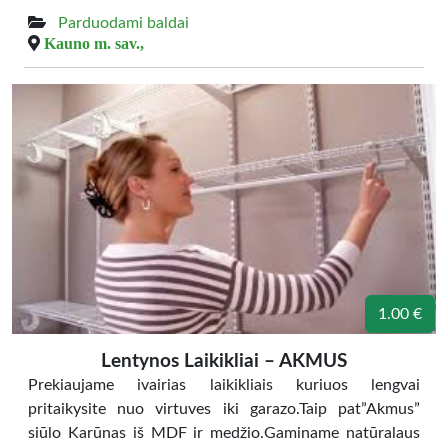
Parduodami baldai
Kauno m. sav.,
1.00 €
Lentynos Laikikliai – AKMUS
Prekiaujame ivairias laikikliais kuriuos lengvai
pritaikysite nuo virtuves iki garazo.Taip pat”Akmus”
siūlo Karūnas iš MDF ir medžio.Gaminame natūralaus