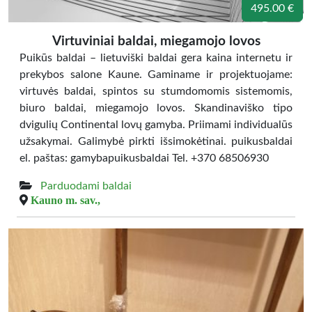
495.00 €
Virtuviniai baldai, miegamojo lovos
Puikūs baldai – lietuviški baldai gera kaina internetu ir
prekybos salone Kaune. Gaminame ir projektuojame:
virtuvės baldai, spintos su stumdomomis sistemomis,
biuro baldai, miegamojo lovos. Skandinaviško tipo
dvigulių Continental lovų gamyba. Priimami individualūs
užsakymai. Galimybė pirkti išsimokėtinai. puikusbaldai
el. paštas: gamybapuikusbaldai Tel. +370 68506930
Parduodami baldai
Kauno m. sav.,