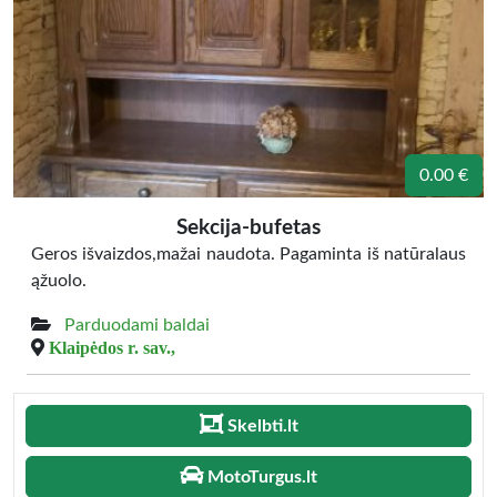
0.00 €
Sekcija-bufetas
Geros išvaizdos,mažai naudota. Pagaminta iš natūralaus
ąžuolo.
Parduodami baldai
Klaipėdos r. sav.,
Skelbti.lt
MotoTurgus.lt