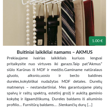
1.00 €
Buitiniai laikikliai namams – AKMUS
Prekiaujame ivairias laikikliais kuriuos lengvai
pritaikysite nuo virtuves iki garazo.Taip pat”Akmus”
siūlo Karūnas iš MDF ir medžio.Gaminame natūralaus
ąžuolo, alksnio,uosio ir beržo baldines
dureles,kokybiškai nudažytas MDF detales. Durelių
matmenys – nestandartiniai. Mes garantuojame platų
spalvų ir raštų spektrą, estetinį grožį ir aukštą gaminio
kokybę ir ilgaamžiškumą. Dureles baldams iš aliuminio
profilio… Furnitūrą baldams… .Slenkančių durų […]