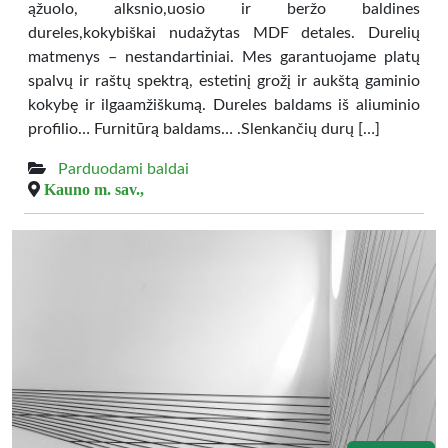
ąžuolo, alksnio,uosio ir beržo baldines
dureles,kokybiškai nudažytas MDF detales. Durelių
matmenys – nestandartiniai. Mes garantuojame platų
spalvų ir raštų spektrą, estetinį grožį ir aukštą gaminio
kokybę ir ilgaamžiškumą. Dureles baldams iš aliuminio
profilio… Furnitūrą baldams… .Slenkančių durų […]
Parduodami baldai
Kauno m. sav.,