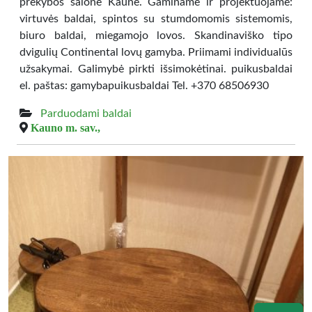
prekybos salone Kaune. Gaminame ir projektuojame:
virtuvės baldai, spintos su stumdomomis sistemomis,
biuro baldai, miegamojo lovos. Skandinaviško tipo
dvigulių Continental lovų gamyba. Priimami individualūs
užsakymai. Galimybė pirkti išsimokėtinai. puikusbaldai
el. paštas: gamybapuikusbaldai Tel. +370 68506930
Parduodami baldai
Kauno m. sav.,