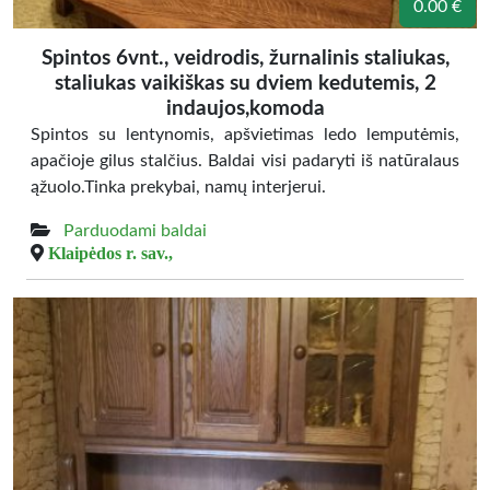
0.00 €
Spintos 6vnt., veidrodis, žurnalinis staliukas,
staliukas vaikiškas su dviem kedutemis, 2
indaujos,komoda
Spintos su lentynomis, apšvietimas ledo lemputėmis,
apačioje gilus stalčius. Baldai visi padaryti iš natūralaus
ąžuolo.Tinka prekybai, namų interjerui.
Parduodami baldai
Klaipėdos r. sav.,