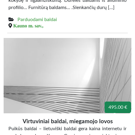
kokybę ir ilgaamžiškumą. Dureles baldams iš aliuminio
profilio… Furnitūrą baldams… .Slenkančių durų […]
Parduodami baldai
Kauno m. sav.,
495.00 €
Virtuviniai baldai, miegamojo lovos
Puikūs baldai – lietuviški baldai gera kaina internetu ir