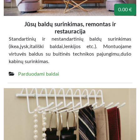
0.00 €
Jūsų baldų surinkimas, remontas ir
restauracija
Standartinių ir nestandartinių baldų surinkimas
(ikea,jysk,itališki baldai,lenkijos etc.). Montuojame
virtuvės baldus su buitinės technikos pajungimu,dušo
kabinų surinkimas.
Parduodami baldai