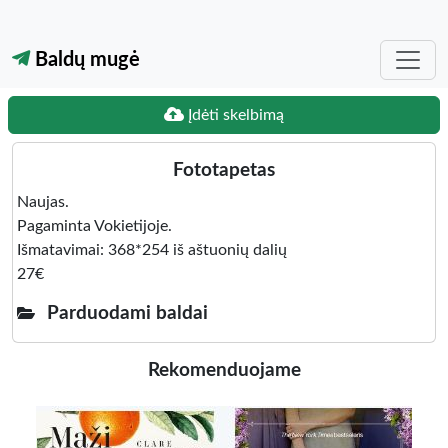
Baldų mugė
Įdėti skelbimą
Fototapetas
Naujas.
Pagaminta Vokietijoje.
Išmatavimai: 368*254 iš aštuonių dalių
27€
Parduodami baldai
Rekomenduojame