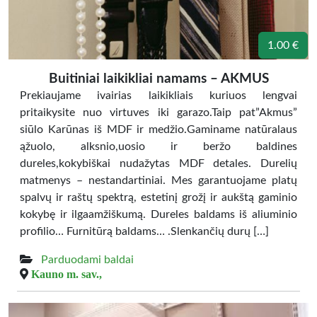
1.00 €
Buitiniai laikikliai namams – AKMUS
Prekiaujame ivairias laikikliais kuriuos lengvai
pritaikysite nuo virtuves iki garazo.Taip pat”Akmus”
siūlo Karūnas iš MDF ir medžio.Gaminame natūralaus
ąžuolo, alksnio,uosio ir beržo baldines
dureles,kokybiškai nudažytas MDF detales. Durelių
matmenys – nestandartiniai. Mes garantuojame platų
spalvų ir raštų spektrą, estetinį grožį ir aukštą gaminio
kokybę ir ilgaamžiškumą. Dureles baldams iš aliuminio
profilio… Furnitūrą baldams… .Slenkančių durų […]
Parduodami baldai
Kauno m. sav.,