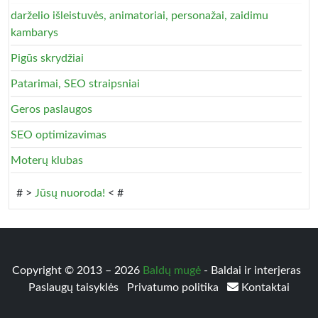
darželio išleistuvės, animatoriai, personažai, zaidimu
kambarys
Pigūs skrydžiai
Patarimai, SEO straipsniai
Geros paslaugos
SEO optimizavimas
Moterų klubas
# >
Jūsų nuoroda!
< #
Copyright © 2013 – 2026
Baldų mugė
- Baldai ir interjeras
Paslaugų taisyklės
Privatumo politika
Kontaktai