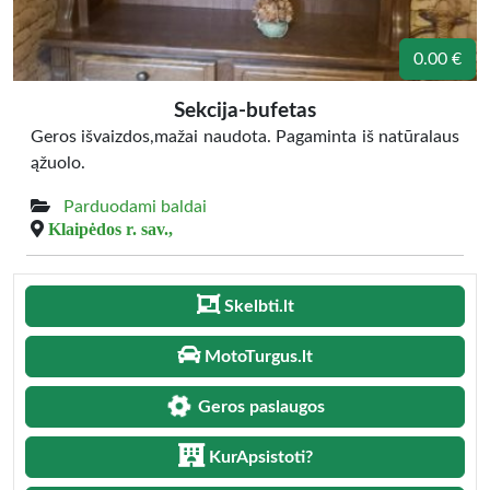
0.00 €
Sekcija-bufetas
Geros išvaizdos,mažai naudota. Pagaminta iš natūralaus
ąžuolo.
Parduodami baldai
Klaipėdos r. sav.,
Skelbti.lt
MotoTurgus.lt
Geros paslaugos
KurApsistoti?