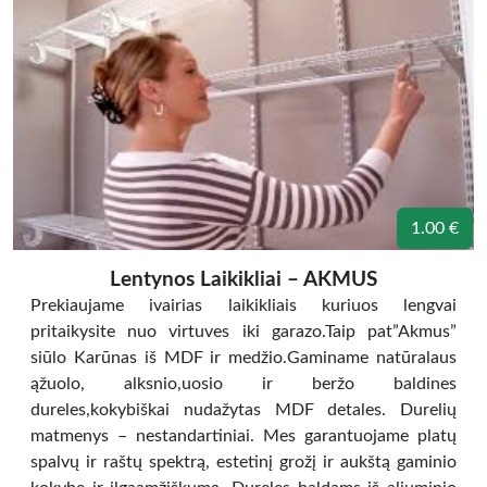
1.00 €
Lentynos Laikikliai – AKMUS
Prekiaujame ivairias laikikliais kuriuos lengvai
pritaikysite nuo virtuves iki garazo.Taip pat”Akmus”
siūlo Karūnas iš MDF ir medžio.Gaminame natūralaus
ąžuolo, alksnio,uosio ir beržo baldines
dureles,kokybiškai nudažytas MDF detales. Durelių
matmenys – nestandartiniai. Mes garantuojame platų
spalvų ir raštų spektrą, estetinį grožį ir aukštą gaminio