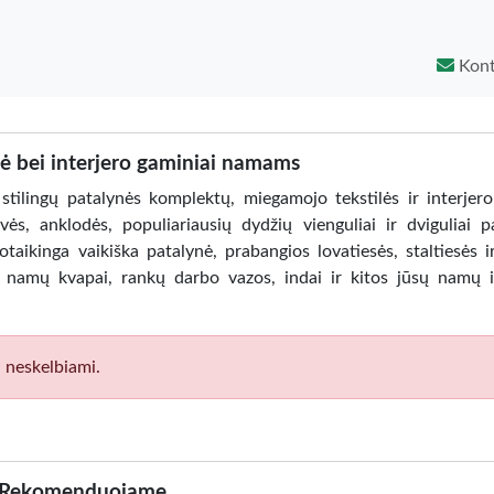
Kont
ė bei interjero gaminiai namams
 stilingų patalynės komplektų, miegamojo tekstilės ir interjero
ės, anklodės, populiariausių dydžių vienguliai ir dviguliai p
taikinga vaikiška patalynė, prabangios lovatiesės, staltiesės i
 ir namų kvapai, rankų darbo vazos, indai ir kitos jūsų namų i
i neskelbiami.
Rekomenduojame