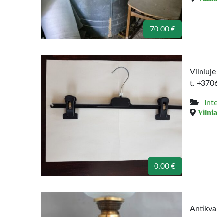
70.00 €
Vilniuj
t. +37
Int
Vilnia
0.00 €
Antikva