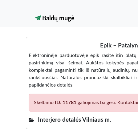
Baldų mugė
Epik – Patalyn
Elektroninėje parduotuvėje epik rasite itin platų
pasirinkimą visai šeimai. Aukštos kokybės pagalv
komplektai pagaminti tik iš natūralių audinių, nuo
rankšluosčiai. Natūralūs prancūziški skalbikliai
papildančios detalės.
Skelbimo
ID: 11781
galiojimas baigėsi. Kontakta
Interjero detalės Vilniaus m.