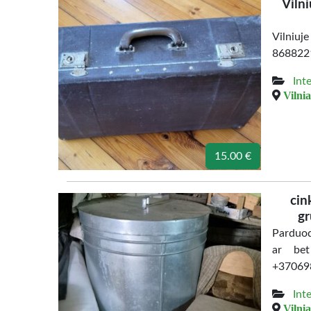
Viln
Vilniuj
868822
Int
Vilnia
15.00 €
cin
gr
Parduod
ar bet
+37069
Int
Vilnia