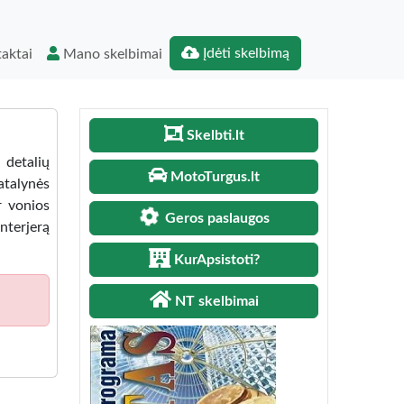
Įdėti skelbimą
aktai
Mano skelbimai
Skelbti.lt
 detalių
MotoTurgus.lt
atalynės
r vonios
Geros paslaugos
nterjerą
KurApsistoti?
NT skelbimai