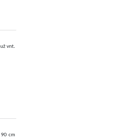
už vnt.
– 90 cm