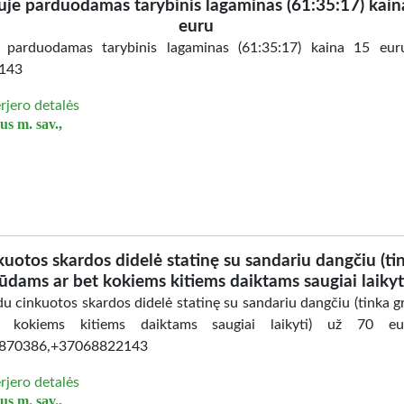
iuje parduodamas tarybinis lagaminas (61:35:17) kain
euru
e parduodamas tarybinis lagaminas (61:35:17) kaina 15 eu
143
erjero detalės
us m. sav.,
kuotos skardos didelė statinę su sandariu dangčiu (ti
ūdams ar bet kokiems kitiems daiktams saugiai laikyt
u cinkuotos skardos didelė statinę su sandariu dangčiu (tinka 
 kokiems kitiems daiktams saugiai laikyti) už 70 eur
870386,+37068822143
erjero detalės
us m. sav.,