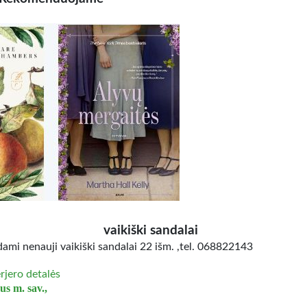
vaikiški sandalai
ami nenauji vaikiški sandalai 22 išm. ,tel. 068822143
erjero detalės
us m. sav.,