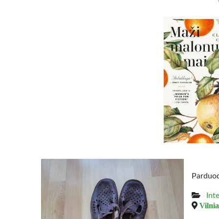
Parduod
Int
Vilnia