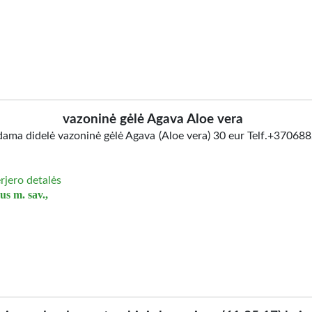
vazoninė gėlė Agava Aloe vera
ama didelė vazoninė gėlė Agava (Aloe vera) 30 eur Telf.+37068
erjero detalės
us m. sav.,