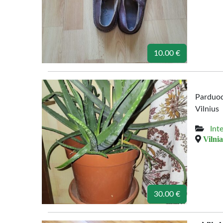
10.00 €
Parduod
Vilnius
Int
Vilnia
30.00 €