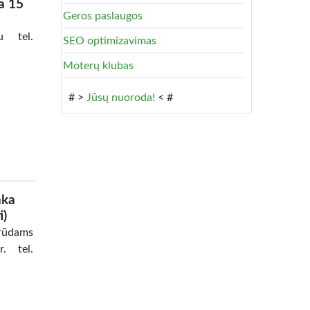
a 15
Geros paslaugos
ru tel.
SEO optimizavimas
Moterų klubas
# >
Jūsų nuoroda!
< #
nka
i)
grūdams
. tel.