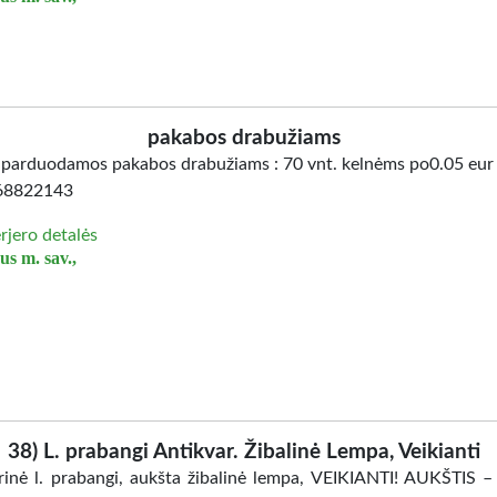
pakabos drabužiams
e parduodamos pakabos drabužiams : 70 vnt. kelnėms po0.05 eur 
068822143
erjero detalės
us m. sav.,
38) L. prabangi Antikvar. Žibalinė Lempa, Veikianti
rinė l. prabangi, aukšta žibalinė lempa, VEIKIANTI! AUKŠTIS 