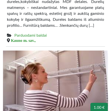
dureles,kokybiškai nudažytas MDF detales. Durelių
matmenys – nestandartiniai. Mes garantuojame platų
spalvų ir raštų spektrą, estetinį grožį ir aukštą gaminio
kokybę ir ilgaamžiškumą. Dureles baldams iš aliuminio
profilio… Furnitūrą baldams… .Slenkančių durų […]
Parduodami baldai
Kauno m. sav.,
1.00 €