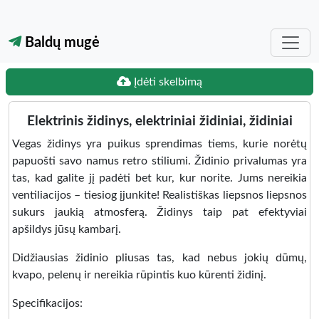
Baldų mugė
Įdėti skelbimą
Elektrinis židinys, elektriniai židiniai, židiniai
Vegas židinys yra puikus sprendimas tiems, kurie norėtų
papuošti savo namus retro stiliumi. Židinio privalumas yra
tas, kad galite jį padėti bet kur, kur norite. Jums nereikia
ventiliacijos – tiesiog įjunkite! Realistiškas liepsnos liepsnos
sukurs jaukią atmosferą. Židinys taip pat efektyviai
apšildys jūsų kambarį.
Didžiausias židinio pliusas tas, kad nebus jokių dūmų,
kvapo, pelenų ir nereikia rūpintis kuo kūrenti židinį.
Specifikacijos: