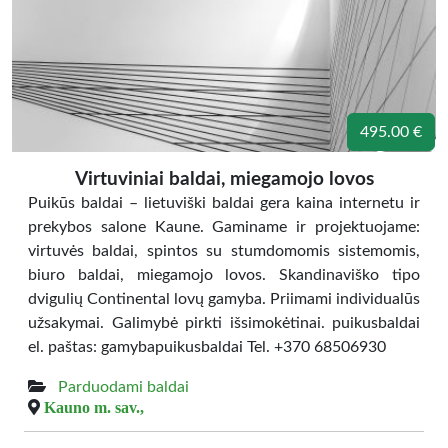
495.00 €
Virtuviniai baldai, miegamojo lovos
Puikūs baldai – lietuviški baldai gera kaina internetu ir
prekybos salone Kaune. Gaminame ir projektuojame:
virtuvės baldai, spintos su stumdomomis sistemomis,
biuro baldai, miegamojo lovos. Skandinaviško tipo
dvigulių Continental lovų gamyba. Priimami individualūs
užsakymai. Galimybė pirkti išsimokėtinai. puikusbaldai
el. paštas: gamybapuikusbaldai Tel. +370 68506930
Parduodami baldai
Kauno m. sav.,