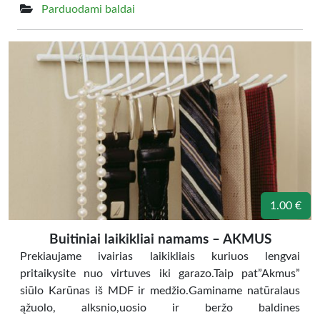
Parduodami baldai
1.00 €
Buitiniai laikikliai namams – AKMUS
Prekiaujame ivairias laikikliais kuriuos lengvai
pritaikysite nuo virtuves iki garazo.Taip pat”Akmus”
siūlo Karūnas iš MDF ir medžio.Gaminame natūralaus
ąžuolo, alksnio,uosio ir beržo baldines