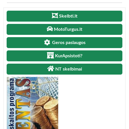
Skelbti.lt
MotoTurgus.lt
Geros paslaugos
KurApsistoti?
NT skelbimai