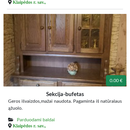
Klaipėdos r. sav.,
0.00 €
Sekcija-bufetas
Geros išvaizdos,mažai naudota. Pagaminta iš natūralaus
ąžuolo.
Parduodami baldai
Klaipėdos r. sav.,