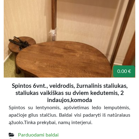
0.00 €
Spintos 6vnt., veidrodis, žurnalinis staliukas,
staliukas vaikiškas su dviem kedutemis, 2
indaujos,komoda
Spintos su lentynomis, apšvietimas ledo lemputėmis,
apačioje gilus stalčius. Baldai visi padaryti iš natūralaus
ąžuolo.Tinka prekybai, namų interjerui.
Parduodami baldai