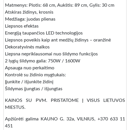
Matmenys: Plotis: 68 cm, Aukštis: 89 cm, Gylis: 30 cm
Atskiras židinys, krosnis
Medžiaga: juodas plienas
Liepsnos efektas
Energiją taupančios LED technologijos
Liepsnos poveikis kaip ant medžių židinys – oranžinė
Dekoratyvinės malkos
Liepsna nepriklausomai nuo šildymo funkcijos
2 lygių šildymo galia: 750W / 1600W
Apsauga nuo perkaitimo
Kontrolė su židinio mygtukais:
Įjunkite / išjunkite židinį
Šildymas įjungtas / išjungtas
KAINOS SU PVM. PRISTATOME Į VISUS LIETUVOS
MIESTUS.
Apžiūrėti galima KAUNO G. 32a, VILNIUS, +370 633 11
451