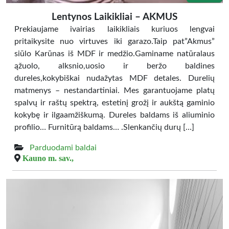
Lentynos Laikikliai – AKMUS
Prekiaujame ivairias laikikliais kuriuos lengvai
pritaikysite nuo virtuves iki garazo.Taip pat”Akmus”
siūlo Karūnas iš MDF ir medžio.Gaminame natūralaus
ąžuolo, alksnio,uosio ir beržo baldines
dureles,kokybiškai nudažytas MDF detales. Durelių
matmenys – nestandartiniai. Mes garantuojame platų
spalvų ir raštų spektrą, estetinį grožį ir aukštą gaminio
kokybę ir ilgaamžiškumą. Dureles baldams iš aliuminio
profilio… Furnitūrą baldams… .Slenkančių durų […]
Parduodami baldai
Kauno m. sav.,