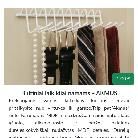
1.00 €
Buitiniai laikikliai namams – AKMUS
Prekiaujame ivairias laikikliais kuriuos lengvai
pritaikysite nuo virtuves iki garazo.Taip pat”Akmus”
siūlo Karūnas iš MDF ir medžio.Gaminame natūralaus
ąžuolo, alksnio,uosio ir beržo baldines
dureles,kokybiškai nudažytas MDF detales. Durelių
matmenys – nestandartiniai. Mes garantuojame platų