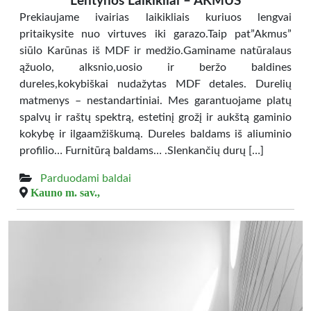
Lentynos Laikikliai – AKMUS
Prekiaujame ivairias laikikliais kuriuos lengvai
pritaikysite nuo virtuves iki garazo.Taip pat”Akmus”
siūlo Karūnas iš MDF ir medžio.Gaminame natūralaus
ąžuolo, alksnio,uosio ir beržo baldines
dureles,kokybiškai nudažytas MDF detales. Durelių
matmenys – nestandartiniai. Mes garantuojame platų
spalvų ir raštų spektrą, estetinį grožį ir aukštą gaminio
kokybę ir ilgaamžiškumą. Dureles baldams iš aliuminio
profilio… Furnitūrą baldams… .Slenkančių durų […]
Parduodami baldai
Kauno m. sav.,