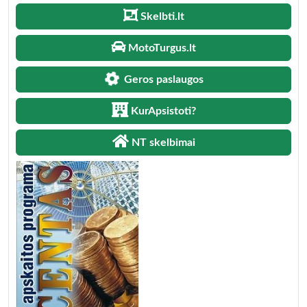
Skelbti.lt
MotoTurgus.lt
Geros paslaugos
KurApsistoti?
NT skelbimai