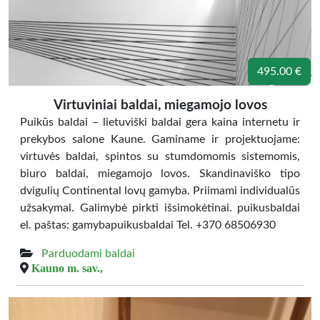
495.00 €
Virtuviniai baldai, miegamojo lovos
Puikūs baldai – lietuviški baldai gera kaina internetu ir
prekybos salone Kaune. Gaminame ir projektuojame:
virtuvės baldai, spintos su stumdomomis sistemomis,
biuro baldai, miegamojo lovos. Skandinaviško tipo
dvigulių Continental lovų gamyba. Priimami individualūs
užsakymai. Galimybė pirkti išsimokėtinai. puikusbaldai
el. paštas: gamybapuikusbaldai Tel. +370 68506930
Parduodami baldai
Kauno m. sav.,