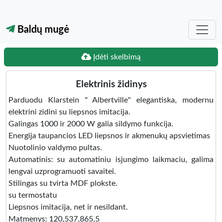
Baldų mugė
Įdėti skelbimą
Elektrinis židinys
Parduodu Klarstein " Albertville" elegantiska, modernu
elektrini zidini su liepsnos imitacija.
Galingas 1000 ir 2000 W galia sildymo funkcija.
Energija taupancios LED liepsnos ir akmenukų apsvietimas
Nuotolinio valdymo pultas.
Automatinis: su automatiniu isjungimo laikmaciu, galima
lengvai uzprogramuoti savaitei.
Stilingas su tvirta MDF plokste.
su termostatu
Liepsnos imitacija, net ir nesildant.
Matmenys: 120,537,865,5