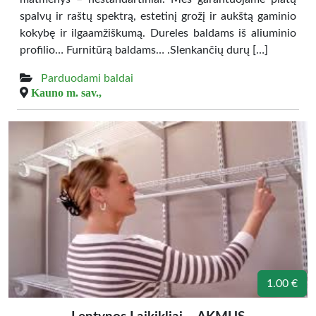
spalvų ir raštų spektrą, estetinį grožį ir aukštą gaminio
kokybę ir ilgaamžiškumą. Dureles baldams iš aliuminio
profilio… Furnitūrą baldams… .Slenkančių durų […]
Parduodami baldai
Kauno m. sav.,
1.00 €