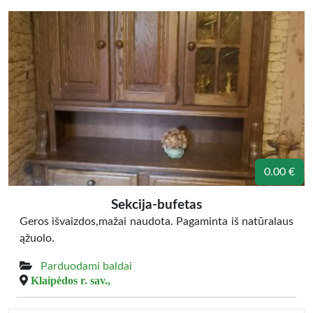
0.00 €
Sekcija-bufetas
Geros išvaizdos,mažai naudota. Pagaminta iš natūralaus
ąžuolo.
Parduodami baldai
Klaipėdos r. sav.,