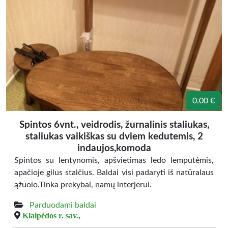
0.00 €
Spintos 6vnt., veidrodis, žurnalinis staliukas,
staliukas vaikiškas su dviem kedutemis, 2
indaujos,komoda
Spintos su lentynomis, apšvietimas ledo lemputėmis,
apačioje gilus stalčius. Baldai visi padaryti iš natūralaus
ąžuolo.Tinka prekybai, namų interjerui.
Parduodami baldai
Klaipėdos r. sav.,