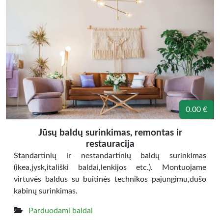
0.00 €
Jūsų baldų surinkimas, remontas ir
restauracija
Standartinių ir nestandartinių baldų surinkimas
(ikea,jysk,itališki baldai,lenkijos etc.). Montuojame
virtuvės baldus su buitinės technikos pajungimu,dušo
kabinų surinkimas.
Parduodami baldai