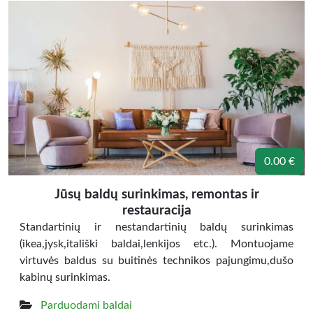
0.00 €
Jūsų baldų surinkimas, remontas ir
restauracija
Standartinių ir nestandartinių baldų surinkimas
(ikea,jysk,itališki baldai,lenkijos etc.). Montuojame
virtuvės baldus su buitinės technikos pajungimu,dušo
kabinų surinkimas.
Parduodami baldai