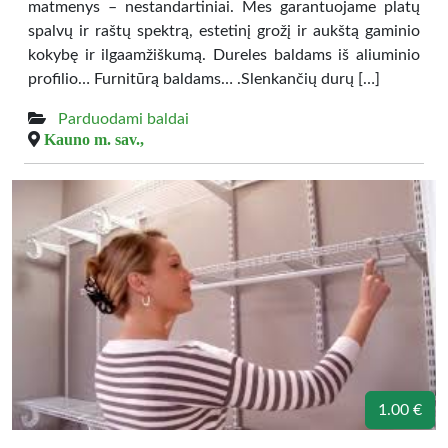
matmenys – nestandartiniai. Mes garantuojame platų
spalvų ir raštų spektrą, estetinį grožį ir aukštą gaminio
kokybę ir ilgaamžiškumą. Dureles baldams iš aliuminio
profilio… Furnitūrą baldams… .Slenkančių durų […]
Parduodami baldai
Kauno m. sav.,
1.00 €