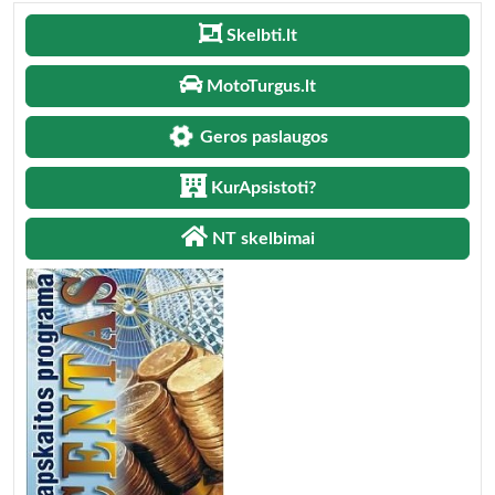
Skelbti.lt
MotoTurgus.lt
Geros paslaugos
KurApsistoti?
NT skelbimai