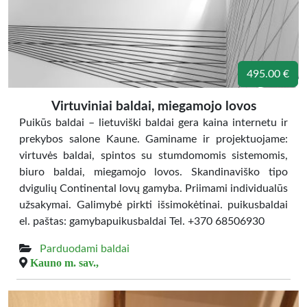
495.00 €
Virtuviniai baldai, miegamojo lovos
Puikūs baldai – lietuviški baldai gera kaina internetu ir
prekybos salone Kaune. Gaminame ir projektuojame:
virtuvės baldai, spintos su stumdomomis sistemomis,
biuro baldai, miegamojo lovos. Skandinaviško tipo
dvigulių Continental lovų gamyba. Priimami individualūs
užsakymai. Galimybė pirkti išsimokėtinai. puikusbaldai
el. paštas: gamybapuikusbaldai Tel. +370 68506930
Parduodami baldai
Kauno m. sav.,