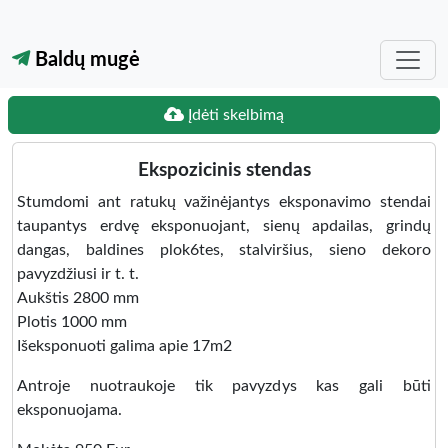
Baldų mugė
Įdėti skelbimą
Ekspozicinis stendas
Stumdomi ant ratukų važinėjantys eksponavimo stendai
taupantys erdvę eksponuojant, sienų apdailas, grindų
dangas, baldines plok6tes, stalviršius, sieno dekoro
pavyzdžiusi ir t. t.
Aukštis 2800 mm
Plotis 1000 mm
Išeksponuoti galima apie 17m2
Antroje nuotraukoje tik pavyzdys kas gali būti
eksponuojama.