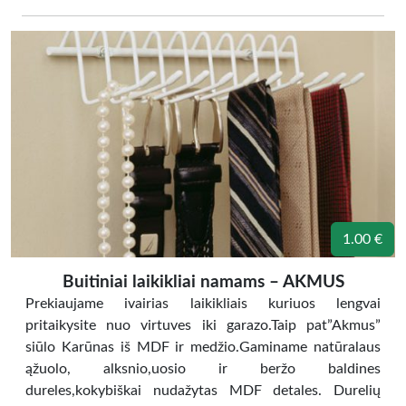
1.00 €
Buitiniai laikikliai namams – AKMUS
Prekiaujame ivairias laikikliais kuriuos lengvai
pritaikysite nuo virtuves iki garazo.Taip pat”Akmus”
siūlo Karūnas iš MDF ir medžio.Gaminame natūralaus
ąžuolo, alksnio,uosio ir beržo baldines
dureles,kokybiškai nudažytas MDF detales. Durelių