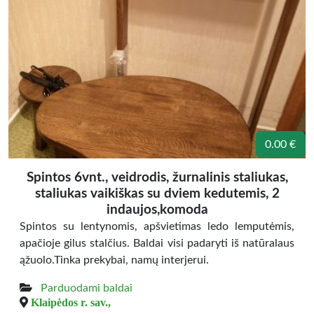
0.00 €
Spintos 6vnt., veidrodis, žurnalinis staliukas,
staliukas vaikiškas su dviem kedutemis, 2
indaujos,komoda
Spintos su lentynomis, apšvietimas ledo lemputėmis,
apačioje gilus stalčius. Baldai visi padaryti iš natūralaus
ąžuolo.Tinka prekybai, namų interjerui.
Parduodami baldai
Klaipėdos r. sav.,