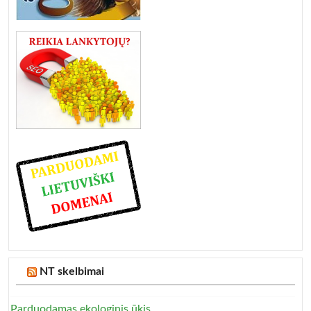
NT skelbimai
Parduodamas ekologinis ūkis