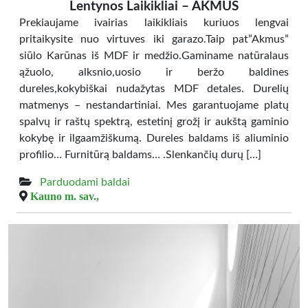
Lentynos Laikikliai – AKMUS
Prekiaujame ivairias laikikliais kuriuos lengvai
pritaikysite nuo virtuves iki garazo.Taip pat”Akmus”
siūlo Karūnas iš MDF ir medžio.Gaminame natūralaus
ąžuolo, alksnio,uosio ir beržo baldines
dureles,kokybiškai nudažytas MDF detales. Durelių
matmenys – nestandartiniai. Mes garantuojame platų
spalvų ir raštų spektrą, estetinį grožį ir aukštą gaminio
kokybę ir ilgaamžiškumą. Dureles baldams iš aliuminio
profilio… Furnitūrą baldams… .Slenkančių durų […]
Parduodami baldai
Kauno m. sav.,