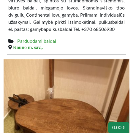
virtuvės baldai, spintos su stumdomomis sistemomis,
biuro baldai, miegamojo lovos. Skandinaviško tipo
dvigulių Continental lovų gamyba. Priimami individualūs
užsakymai. Galimybė pirkti išsimokėtinai. puikusbaldai
el. paštas: gamybapuikusbaldai Tel. +370 68506930
Parduodami baldai
Kauno m. sav.,
0.00 €