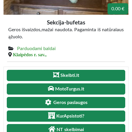
0.00 €
Sekcija-bufetas
Geros išvaizdos,mažai naudota. Pagaminta iš natūralaus
ąžuolo.
Parduodami baldai
Klaipėdos r. sav.,
Skelbti.lt
MotoTurgus.lt
Geros paslaugos
KurApsistoti?
NT skelbimai