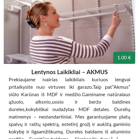
1.00 €
Lentynos Laikikliai – AKMUS
Prekiaujame ivairias laikikliais kuriuos lengvai
pritaikysite nuo virtuves iki garazo.Taip pat”Akmus”
siūlo Karūnas iš MDF ir medžio.Gaminame natūralaus
ąžuolo, alksnio,uosio ir beržo baldines
dureles,kokybiškai nudažytas MDF detales. Durelių
matmenys – nestandartiniai. Mes garantuojame platų
spalvų ir raštų spektrą, estetinį grožį ir aukštą gaminio
kokybę ir ilgaamžiškumą. Dureles baldams iš aliuminio