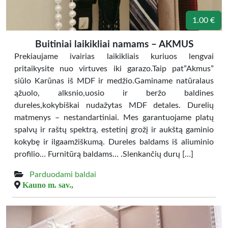
1.00 €
Buitiniai laikikliai namams – AKMUS
Prekiaujame ivairias laikikliais kuriuos lengvai
pritaikysite nuo virtuves iki garazo.Taip pat”Akmus”
siūlo Karūnas iš MDF ir medžio.Gaminame natūralaus
ąžuolo, alksnio,uosio ir beržo baldines
dureles,kokybiškai nudažytas MDF detales. Durelių
matmenys – nestandartiniai. Mes garantuojame platų
spalvų ir raštų spektrą, estetinį grožį ir aukštą gaminio
kokybę ir ilgaamžiškumą. Dureles baldams iš aliuminio
profilio… Furnitūrą baldams… .Slenkančių durų […]
Parduodami baldai
Kauno m. sav.,