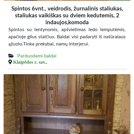
Spintos 6vnt., veidrodis, žurnalinis staliukas,
staliukas vaikiškas su dviem kedutemis, 2
indaujos,komoda
Spintos su lentynomis, apšvietimas ledo lemputėmis,
apačioje gilus stalčius. Baldai visi padaryti iš natūralaus
ąžuolo.Tinka prekybai, namų interjerui.
Parduodami baldai
Klaipėdos r. sav.,