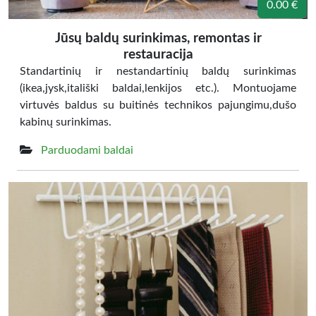
0.00 €
Jūsų baldų surinkimas, remontas ir
restauracija
Standartinių ir nestandartinių baldų surinkimas
(ikea,jysk,itališki baldai,lenkijos etc.). Montuojame
virtuvės baldus su buitinės technikos pajungimu,dušo
kabinų surinkimas.
Parduodami baldai