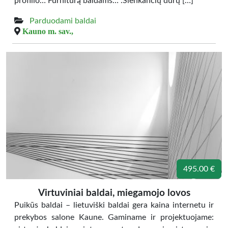
profilio… Furnitūrą baldams… .Slenkančių durų […]
Parduodami baldai
Kauno m. sav.,
495.00 €
Virtuviniai baldai, miegamojo lovos
Puikūs baldai – lietuviški baldai gera kaina internetu ir
prekybos salone Kaune. Gaminame ir projektuojame: