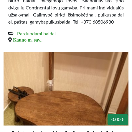
biuro baldai, miegamojo lovos. Skandinaviško tipo
dvigulių Continental lovų gamyba. Priimami individualūs
užsakymai. Galimybė pirkti išsimokėtinai. puikusbaldai
el. paštas: gamybapuikusbaldai Tel. +370 68506930
Parduodami baldai
Kauno m. sav.,
0.00 €