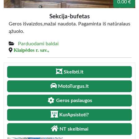
0.00 €
Sekcija-bufetas
Geros išvaizdos,mažai naudota. Pagaminta iš natūralaus
ąžuolo.
Parduodami baldai
Klaipėdos r. sav.,
Skelbti.lt
MotoTurgus.lt
Geros paslaugos
KurApsistoti?
NT skelbimai