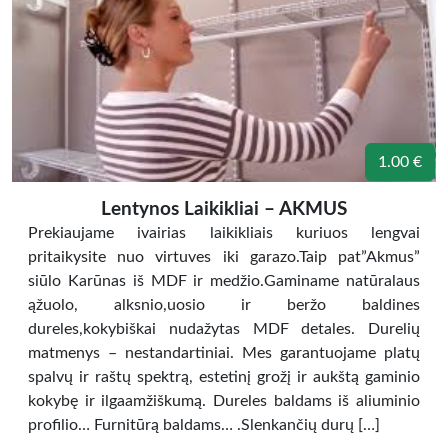
1.00 €
Lentynos Laikikliai – AKMUS
Prekiaujame ivairias laikikliais kuriuos lengvai
pritaikysite nuo virtuves iki garazo.Taip pat”Akmus”
siūlo Karūnas iš MDF ir medžio.Gaminame natūralaus
ąžuolo, alksnio,uosio ir beržo baldines
dureles,kokybiškai nudažytas MDF detales. Durelių
matmenys – nestandartiniai. Mes garantuojame platų
spalvų ir raštų spektrą, estetinį grožį ir aukštą gaminio
kokybę ir ilgaamžiškumą. Dureles baldams iš aliuminio
profilio… Furnitūrą baldams… .Slenkančių durų […]