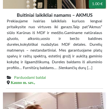
1.00 €
Buitiniai laikikliai namams – AKMUS
Prekiaujame ivairias laikikliais kuriuos lengvai
pritaikysite nuo virtuves iki garazo.Taip pat”Akmus”
siūlo Karūnas iš MDF ir medžio.Gaminame natūralaus
ąžuolo, alksnio,uosio ir beržo baldines
dureles,kokybiškai nudažytas MDF detales. Durelių
matmenys – nestandartiniai. Mes garantuojame platų
spalvų ir raštų spektrą, estetinį grožį ir aukštą gaminio
kokybę ir ilgaamžiškumą. Dureles baldams iš aliuminio
profilio… Furnitūrą baldams… .Slenkančių durų […]
Parduodami baldai
Kauno m. sav.,