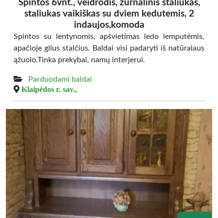
Spintos 6vnt., veidrodis, žurnalinis staliukas,
staliukas vaikiškas su dviem kedutemis, 2
indaujos,komoda
Spintos su lentynomis, apšvietimas ledo lemputėmis,
apačioje gilus stalčius. Baldai visi padaryti iš natūralaus
ąžuolo.Tinka prekybai, namų interjerui.
Parduodami baldai
Klaipėdos r. sav.,