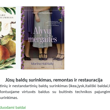
Jūsų baldų surinkimas, remontas ir restauracija
inių ir nestandartinių baldų surinkimas (ikea,jysk,itališki baldai,
Montuojame virtuvės baldus su buitinės technikos pajungi
surinkimas.
duodami baldai