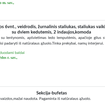
 m. sav.,
os 6vnt., veidrodis, žurnalinis staliukas, staliukas vaik
su dviem kedutemis, 2 indaujos,komoda
 su lentynomis, apšvietimas ledo lemputėmis, apačioje gilus st
isi padaryti iš natūralaus ąžuolo.Tinka prekybai, namų interjerui.
duodami baldai
dos r. sav.,
Sekcija-bufetas
švaizdos,mažai naudota. Pagaminta iš natūralaus ąžuolo.