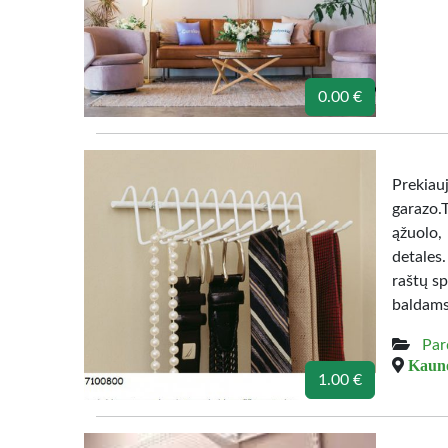
0.00 €
Prekiau
garazo.
ąžuolo,
detales
raštų sp
baldams
Par
Kauno
1.00 €