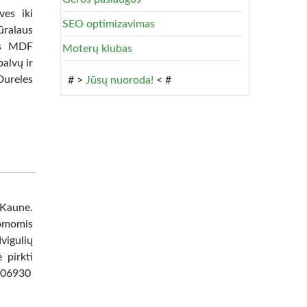
ves iki
SEO optimizavimas
ūralaus
tas MDF
Moterų klubas
alvų ir
Dureles
# >
Jūsų nuoroda!
< #
 Kaune.
omomis
vigulių
 pirkti
8506930