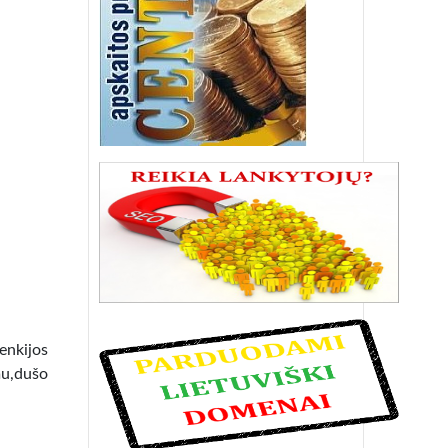
lenkijos
mu,dušo