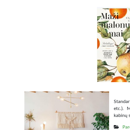
Standart
etc.). 
kabinų 
Par