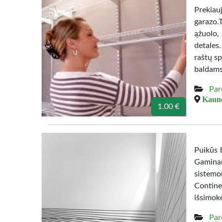
Prekiau
garazo.
ąžuolo,
detales
raštų sp
baldams
Par
Kauno
1.00 €
Puikūs b
Gamina
sistemo
Contine
išsimok
Par