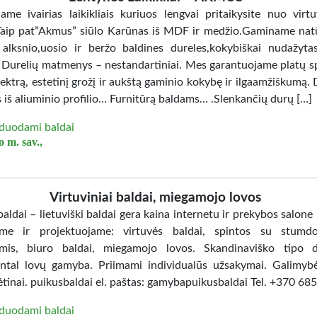
jame ivairias laikikliais kuriuos lengvai pritaikysite nuo virtu
Taip pat”Akmus” siūlo Karūnas iš MDF ir medžio.Gaminame nat
 alksnio,uosio ir beržo baldines dureles,kokybiškai nudažy
. Durelių matmenys – nestandartiniai. Mes garantuojame platų sp
ektrą, estetinį grožį ir aukštą gaminio kokybę ir ilgaamžiškumą. 
 iš aliuminio profilio… Furnitūrą baldams… .Slenkančių durų […]
duodami baldai
 m. sav.,
Virtuviniai baldai, miegamojo lovos
aldai – lietuviški baldai gera kaina internetu ir prekybos salone
me ir projektuojame: virtuvės baldai, spintos su stumd
mis, biuro baldai, miegamojo lovos. Skandinaviško tipo d
ntal lovų gamyba. Priimami individualūs užsakymai. Galimybė
ėtinai. puikusbaldai el. paštas: gamybapuikusbaldai Tel. +370 6
duodami baldai