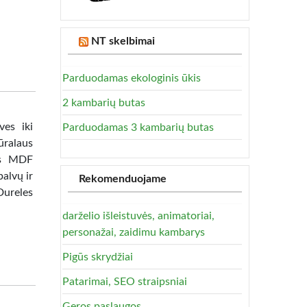
NT skelbimai
Parduodamas ekologinis ūkis
2 kambarių butas
ves iki
Parduodamas 3 kambarių butas
ūralaus
tas MDF
alvų ir
Rekomenduojame
Dureles
darželio išleistuvės, animatoriai,
personažai, zaidimu kambarys
Pigūs skrydžiai
Patarimai, SEO straipsniai
Geros paslaugos