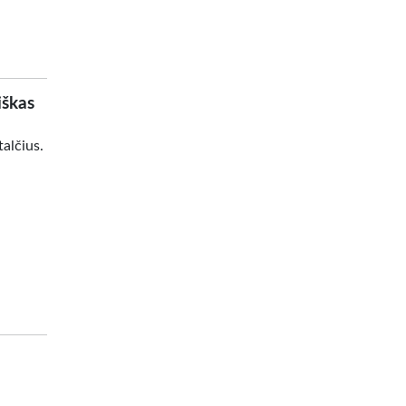
iškas
alčius.