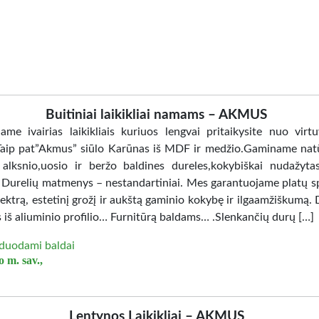
Buitiniai laikikliai namams – AKMUS
jame ivairias laikikliais kuriuos lengvai pritaikysite nuo virtu
Taip pat”Akmus” siūlo Karūnas iš MDF ir medžio.Gaminame nat
 alksnio,uosio ir beržo baldines dureles,kokybiškai nudažy
. Durelių matmenys – nestandartiniai. Mes garantuojame platų sp
ektrą, estetinį grožį ir aukštą gaminio kokybę ir ilgaamžiškumą. 
 iš aliuminio profilio… Furnitūrą baldams… .Slenkančių durų […]
duodami baldai
 m. sav.,
Lentynos Laikikliai – AKMUS