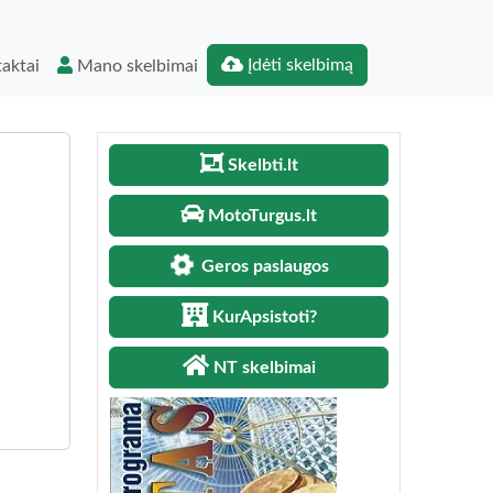
Įdėti skelbimą
aktai
Mano skelbimai
Skelbti.lt
MotoTurgus.lt
Geros paslaugos
KurApsistoti?
NT skelbimai