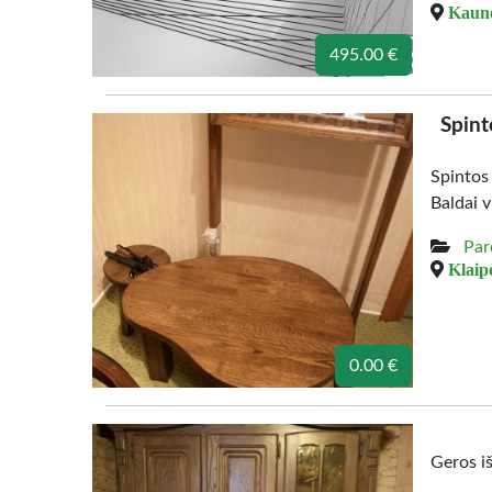
Kauno
495.00 €
Spint
Spintos
Baldai v
Par
Klaipė
0.00 €
Geros i