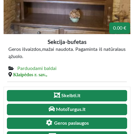
0.00 €
Sekcija-bufetas
Geros išvaizdos,mažai naudota. Pagaminta iš natūralaus
ąžuolo.
Parduodami baldai
Klaipėdos r. sav.,
Skelbti.lt
MotoTurgus.lt
Geros paslaugos