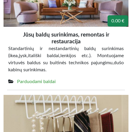
0.00 €
Jūsų baldų surinkimas, remontas ir
restauracija
Standartinių ir nestandartinių baldų surinkimas
(ikea,jysk,itališki baldai,lenkijos etc.). Montuojame
virtuvės baldus su buitinės technikos pajungimu,dušo
kabinų surinkimas.
Parduodami baldai