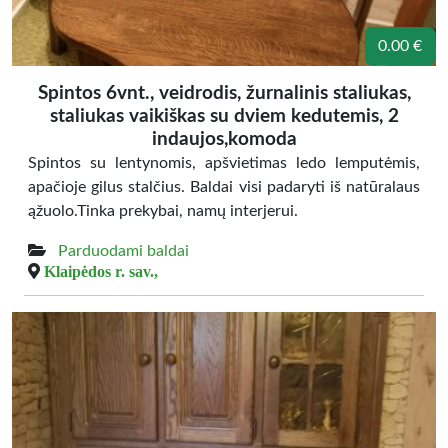
0.00 €
Spintos 6vnt., veidrodis, žurnalinis staliukas,
staliukas vaikiškas su dviem kedutemis, 2
indaujos,komoda
Spintos su lentynomis, apšvietimas ledo lemputėmis,
apačioje gilus stalčius. Baldai visi padaryti iš natūralaus
ąžuolo.Tinka prekybai, namų interjerui.
Parduodami baldai
Klaipėdos r. sav.,