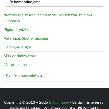
Rekomenduojame
darželio išleistuvės, animatoriai, personažai, zaidimu
kambarys
Pigūs skrydžiai
Patarimai, SEO straipsniai
Geros paslaugos
SEO optimizavimas
Moterų klubas
# >
Jūsų nuoroda!
< #
Copyright © 2013 – 2026
Baldų mugė
- Baldai ir interjeras
Paslaugų taisyklės
Privatumo politika
Kontaktai