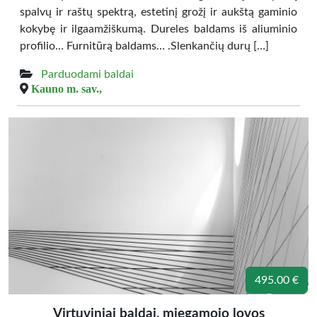
spalvų ir raštų spektrą, estetinį grožį ir aukštą gaminio
kokybę ir ilgaamžiškumą. Dureles baldams iš aliuminio
profilio… Furnitūrą baldams… .Slenkančių durų […]
Parduodami baldai
Kauno m. sav.,
495.00 €
Virtuviniai baldai, miegamojo lovos