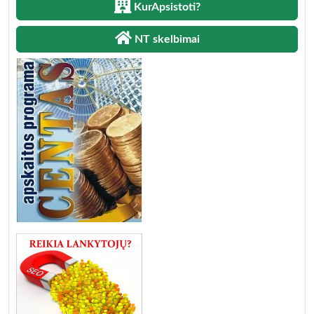
KurApsistoti?
NT skelbimai