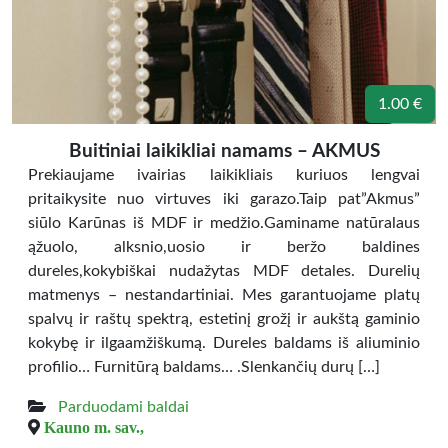
1.00 €
Buitiniai laikikliai namams – AKMUS
Prekiaujame ivairias laikikliais kuriuos lengvai
pritaikysite nuo virtuves iki garazo.Taip pat”Akmus”
siūlo Karūnas iš MDF ir medžio.Gaminame natūralaus
ąžuolo, alksnio,uosio ir beržo baldines
dureles,kokybiškai nudažytas MDF detales. Durelių
matmenys – nestandartiniai. Mes garantuojame platų
spalvų ir raštų spektrą, estetinį grožį ir aukštą gaminio
kokybę ir ilgaamžiškumą. Dureles baldams iš aliuminio
profilio… Furnitūrą baldams… .Slenkančių durų […]
Parduodami baldai
Kauno m. sav.,