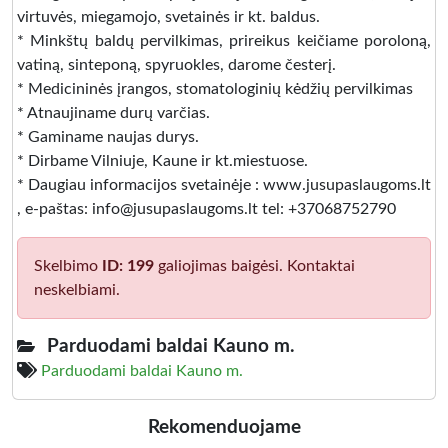
virtuvės, miegamojo, svetainės ir kt. baldus.
* Minkštų baldų pervilkimas, prireikus keičiame poroloną,
vatiną, sinteponą, spyruokles, darome česterį.
* Medicininės įrangos, stomatologinių kėdžių pervilkimas
* Atnaujiname durų varčias.
* Gaminame naujas durys.
* Dirbame Vilniuje, Kaune ir kt.miestuose.
* Daugiau informacijos svetainėje : www.jusupaslaugoms.lt
, e-paštas: info@jusupaslaugoms.lt tel: +37068752790
Skelbimo
ID: 199
galiojimas baigėsi. Kontaktai
neskelbiami.
Parduodami baldai Kauno m.
Parduodami baldai Kauno m.
Rekomenduojame