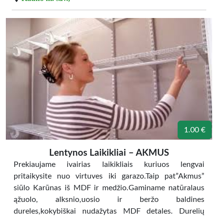
1.00 €
Lentynos Laikikliai – AKMUS
Prekiaujame ivairias laikikliais kuriuos lengvai
pritaikysite nuo virtuves iki garazo.Taip pat”Akmus”
siūlo Karūnas iš MDF ir medžio.Gaminame natūralaus
ąžuolo, alksnio,uosio ir beržo baldines
dureles,kokybiškai nudažytas MDF detales. Durelių