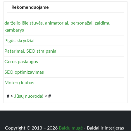
Rekomenduojame
darželio išleistuvės, animatoriai, personažai, zaidimu
kambarys
Pigūs skrydžiai
Patarimai, SEO straipsniai
Geros paslaugos
SEO optimizavimas
Moterų klubas
# >
Jūsų nuoroda!
< #
Copyright © 2013 – 2026
Baldų mugė
- Baldai ir interjeras