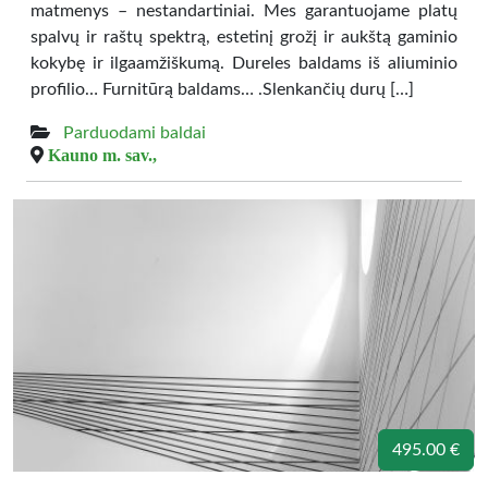
matmenys – nestandartiniai. Mes garantuojame platų
spalvų ir raštų spektrą, estetinį grožį ir aukštą gaminio
kokybę ir ilgaamžiškumą. Dureles baldams iš aliuminio
profilio… Furnitūrą baldams… .Slenkančių durų […]
Parduodami baldai
Kauno m. sav.,
495.00 €