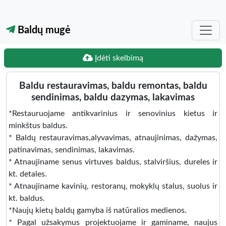
Baldų mugė
Įdėti skelbimą
Baldu restauravimas, baldu remontas, baldu
sendinimas, baldu dazymas, lakavimas
*Restauruojame antikvarinius ir senovinius kietus ir
minkštus baldus.
* Baldų restauravimas,alyvavimas, atnaujinimas, dažymas,
patinavimas, sendinimas, lakavimas.
* Atnaujiname senus virtuves baldus, stalviršius, dureles ir
kt. detales.
* Atnaujiname kavinių, restoranų, mokyklų stalus, suolus ir
kt. baldus.
*Naujų kietų baldų gamyba iš natūralios medienos.
* Pagal užsakymus projektuojame ir gaminame, naujus