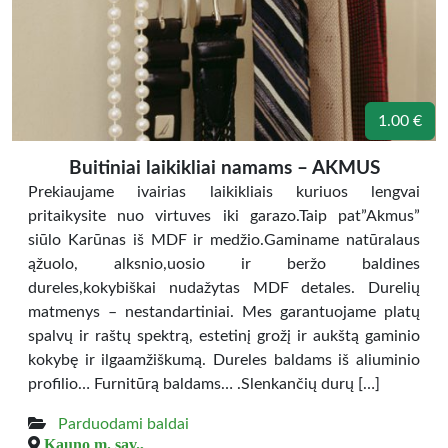
1.00 €
Buitiniai laikikliai namams – AKMUS
Prekiaujame ivairias laikikliais kuriuos lengvai
pritaikysite nuo virtuves iki garazo.Taip pat”Akmus”
siūlo Karūnas iš MDF ir medžio.Gaminame natūralaus
ąžuolo, alksnio,uosio ir beržo baldines
dureles,kokybiškai nudažytas MDF detales. Durelių
matmenys – nestandartiniai. Mes garantuojame platų
spalvų ir raštų spektrą, estetinį grožį ir aukštą gaminio
kokybę ir ilgaamžiškumą. Dureles baldams iš aliuminio
profilio… Furnitūrą baldams… .Slenkančių durų […]
Parduodami baldai
Kauno m. sav.,