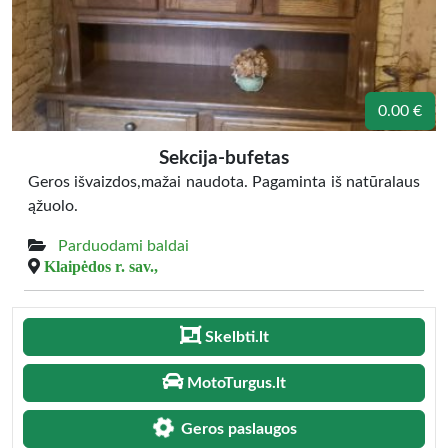
0.00 €
Sekcija-bufetas
Geros išvaizdos,mažai naudota. Pagaminta iš natūralaus
ąžuolo.
Parduodami baldai
Klaipėdos r. sav.,
Skelbti.lt
MotoTurgus.lt
Geros paslaugos