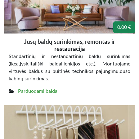
0.00 €
Jūsų baldų surinkimas, remontas ir
restauracija
Standartinių ir nestandartinių baldų surinkimas
(ikea,jysk,itališki baldai,lenkijos etc.). Montuojame
virtuvės baldus su buitinės technikos pajungimu,dušo
kabinų surinkimas.
Parduodami baldai