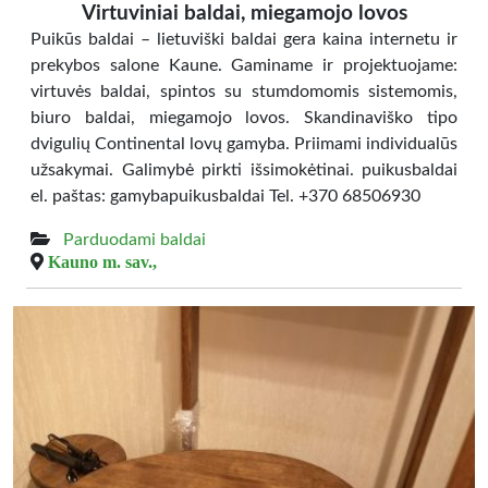
Virtuviniai baldai, miegamojo lovos
Puikūs baldai – lietuviški baldai gera kaina internetu ir
prekybos salone Kaune. Gaminame ir projektuojame:
virtuvės baldai, spintos su stumdomomis sistemomis,
biuro baldai, miegamojo lovos. Skandinaviško tipo
dvigulių Continental lovų gamyba. Priimami individualūs
užsakymai. Galimybė pirkti išsimokėtinai. puikusbaldai
el. paštas: gamybapuikusbaldai Tel. +370 68506930
Parduodami baldai
Kauno m. sav.,