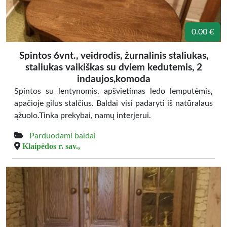
0.00 €
Spintos 6vnt., veidrodis, žurnalinis staliukas,
staliukas vaikiškas su dviem kedutemis, 2
indaujos,komoda
Spintos su lentynomis, apšvietimas ledo lemputėmis,
apačioje gilus stalčius. Baldai visi padaryti iš natūralaus
ąžuolo.Tinka prekybai, namų interjerui.
Parduodami baldai
Klaipėdos r. sav.,