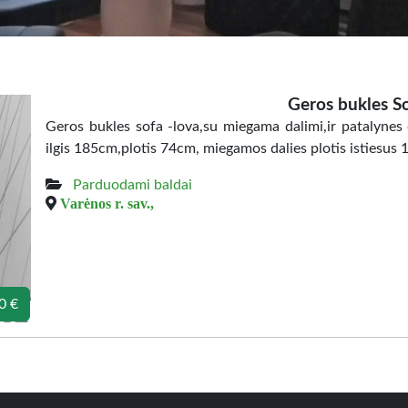
Geros bukles S
Geros bukles sofa -lova,su miegama dalimi,ir patalynes d
ilgis 185cm,plotis 74cm, miegamos dalies plotis istiesus 
Parduodami baldai
Varėnos r. sav.,
0 €