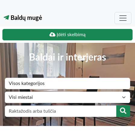
Baldų mugė
Įdėti skelbimą
Baldai ir interjeras