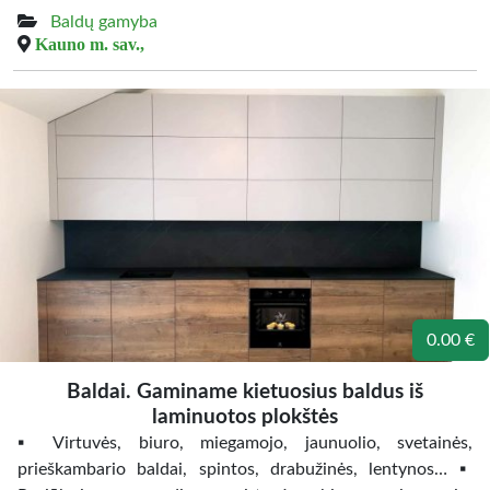
Baldų gamyba
Kauno m. sav.,
0.00 €
Baldai. Gaminame kietuosius baldus iš
laminuotos plokštės
▪️ Virtuvės, biuro, miegamojo, jaunuolio, svetainės,
prieškambario baldai, spintos, drabužinės, lentynos… ▪️