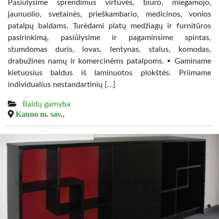
Pasiūlysime sprendimus virtuvės, biuro, miegamojo,
jaunuolio, svetainės, prieškambario, medicinos, vonios
patalpų baldams. Turėdami platų medžiagų ir furnitūros
pasirinkimą, pasiūlysime ir pagaminsime spintas,
stumdomas duris, lovas, lentynas, stalus, komodas,
drabužines namų ir komercinėms patalpoms. ▪️ Gaminame
kietuosius baldus iš laminuotos plokštės. Priimame
individualius nestandartinių […]
Baldų gamyba
Kauno m. sav.,