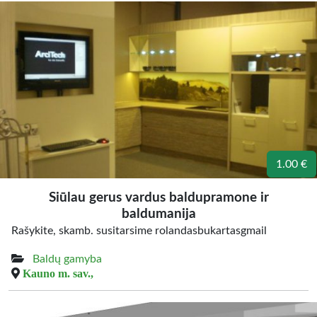
1.00 €
Siūlau gerus vardus baldupramone ir
baldumanija
Rašykite, skamb. susitarsime rolandasbukartasgmail
Baldų gamyba
Kauno m. sav.,