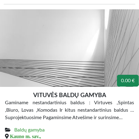
0.00 €
VITUVĖS BALDŲ GAMYBA
Gaminame nestandartinius baldus : Virtuves ,Spintas
,Biuro, Lovas ,Komodas Ir kitus nestandartinius baldus …
Suprojektuosime Pagaminsime Atvešime ir surinsime…
Baldų gamyba
Kauno m. sav.,