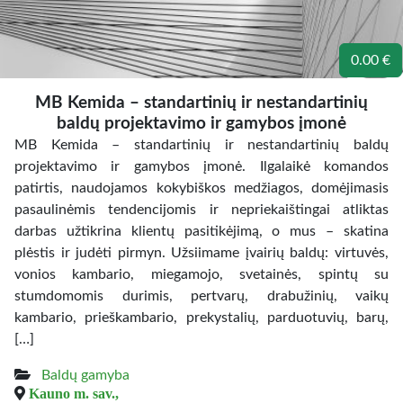
0.00 €
MB Kemida – standartinių ir nestandartinių
baldų projektavimo ir gamybos įmonė
MB Kemida – standartinių ir nestandartinių baldų
projektavimo ir gamybos įmonė. Ilgalaikė komandos
patirtis, naudojamos kokybiškos medžiagos, domėjimasis
pasaulinėmis tendencijomis ir nepriekaištingai atliktas
darbas užtikrina klientų pasitikėjimą, o mus – skatina
plėstis ir judėti pirmyn. Užsiimame įvairių baldų: virtuvės,
vonios kambario, miegamojo, svetainės, spintų su
stumdomomis durimis, pertvarų, drabužinių, vaikų
kambario, prieškambario, prekystalių, parduotuvių, barų,
[…]
Baldų gamyba
Kauno m. sav.,