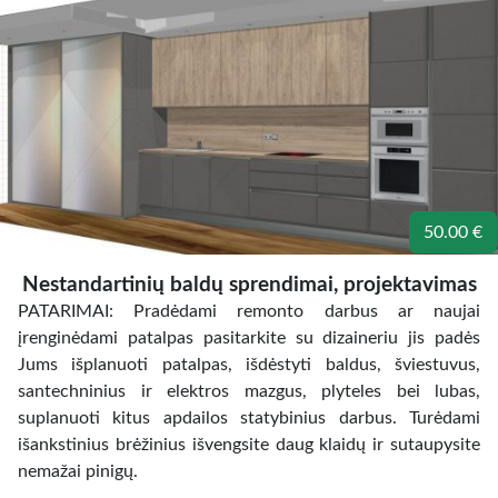
50.00 €
Nestandartinių baldų sprendimai, projektavimas
PATARIMAI: Pradėdami remonto darbus ar naujai
įrenginėdami patalpas pasitarkite su dizaineriu jis padės
Jums išplanuoti patalpas, išdėstyti baldus, šviestuvus,
santechninius ir elektros mazgus, plyteles bei lubas,
suplanuoti kitus apdailos statybinius darbus. Turėdami
išankstinius brėžinius išvengsite daug klaidų ir sutaupysite
nemažai pinigų.