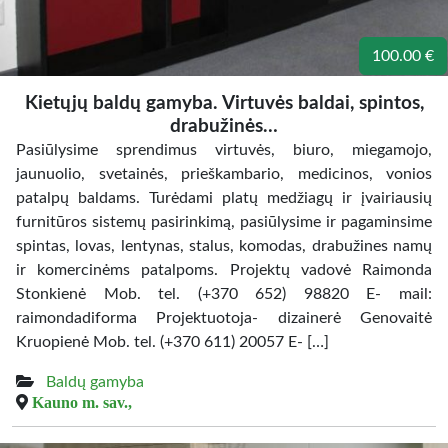
100.00 €
Kietųjų baldų gamyba. Virtuvės baldai, spintos,
drabužinės…
Pasiūlysime sprendimus virtuvės, biuro, miegamojo,
jaunuolio, svetainės, prieškambario, medicinos, vonios
patalpų baldams. Turėdami platų medžiagų ir įvairiausių
furnitūros sistemų pasirinkimą, pasiūlysime ir pagaminsime
spintas, lovas, lentynas, stalus, komodas, drabužines namų
ir komercinėms patalpoms. Projektų vadovė Raimonda
Stonkienė Mob. tel. (+370 652) 98820 E- mail:
raimondadiforma Projektuotoja- dizainerė Genovaitė
Kruopienė Mob. tel. (+370 611) 20057 E- […]
Baldų gamyba
Kauno m. sav.,