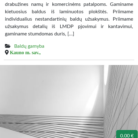
drabužines namų ir komercinėms patalpoms. Gaminame
kietuosius baldus iš laminuotos plokštės. Priimame
individualius nestandartinių baldų užsakymus. Priimame
užsakymus detalių iš LMDP pjovimui ir kantavimui,
gaminame stumdomas duris, […]
Baldų gamyba
Kauno m. sav.,
0.00 €