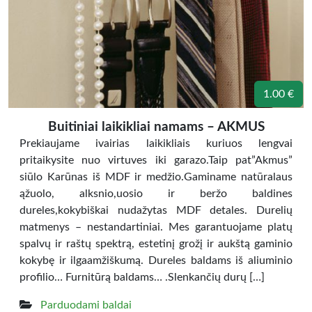
1.00 €
Buitiniai laikikliai namams – AKMUS
Prekiaujame ivairias laikikliais kuriuos lengvai
pritaikysite nuo virtuves iki garazo.Taip pat”Akmus”
siūlo Karūnas iš MDF ir medžio.Gaminame natūralaus
ąžuolo, alksnio,uosio ir beržo baldines
dureles,kokybiškai nudažytas MDF detales. Durelių
matmenys – nestandartiniai. Mes garantuojame platų
spalvų ir raštų spektrą, estetinį grožį ir aukštą gaminio
kokybę ir ilgaamžiškumą. Dureles baldams iš aliuminio
profilio… Furnitūrą baldams… .Slenkančių durų […]
Parduodami baldai