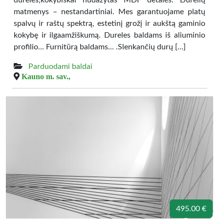
dureles,kokybiškai nudažytas MDF detales. Durelių
matmenys – nestandartiniai. Mes garantuojame platų
spalvų ir raštų spektrą, estetinį grožį ir aukštą gaminio
kokybę ir ilgaamžiškumą. Dureles baldams iš aliuminio
profilio… Furnitūrą baldams… .Slenkančių durų […]
Parduodami baldai
Kauno m. sav.,
495.00 €