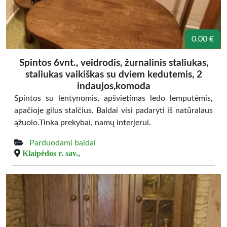
0.00 €
Spintos 6vnt., veidrodis, žurnalinis staliukas,
staliukas vaikiškas su dviem kedutemis, 2
indaujos,komoda
Spintos su lentynomis, apšvietimas ledo lemputėmis,
apačioje gilus stalčius. Baldai visi padaryti iš natūralaus
ąžuolo.Tinka prekybai, namų interjerui.
Parduodami baldai
Klaipėdos r. sav.,