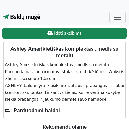
Baldų mugė
Įdėti skelbimą
Ashley Amerikietiškas komplektas , medis su
metalu
Ashley Amerikietiškas komplektas , medis su metalu.
Parduodamas nenaudotas stalas su 4 kėdėmis. Aukstis
75cm , skersmuo 105 cm
ASHLEY baldai yra klasikinio stiliaus, prabangūs ir labai
komfortiški, puikiai tinkantys tiems, kurie vertina kokybę ir
siekia prabangos ir jaukumo dermės savo namuose
Parduodami baldai
Rekomenduojame