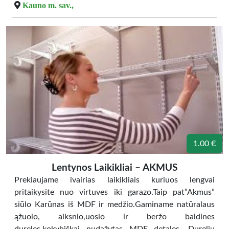
Kauno m. sav.,
1.00 €
Lentynos Laikikliai – AKMUS
Prekiaujame ivairias laikikliais kuriuos lengvai
pritaikysite nuo virtuves iki garazo.Taip pat”Akmus”
siūlo Karūnas iš MDF ir medžio.Gaminame natūralaus
ąžuolo, alksnio,uosio ir beržo baldines