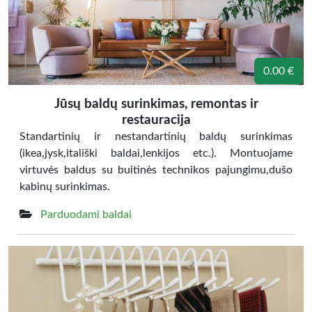
0.00 €
Jūsų baldų surinkimas, remontas ir
restauracija
Standartinių ir nestandartinių baldų surinkimas
(ikea,jysk,itališki baldai,lenkijos etc.). Montuojame
virtuvės baldus su buitinės technikos pajungimu,dušo
kabinų surinkimas.
Parduodami baldai