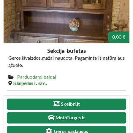
0.00 €
Sekcija-bufetas
Geros išvaizdos,mažai naudota. Pagaminta iš natūralaus
ąžuolo.
Parduodami baldai
Klaipėdos r. sav.,
Skelbti.lt
MotoTurgus.lt
Geros paslaugos