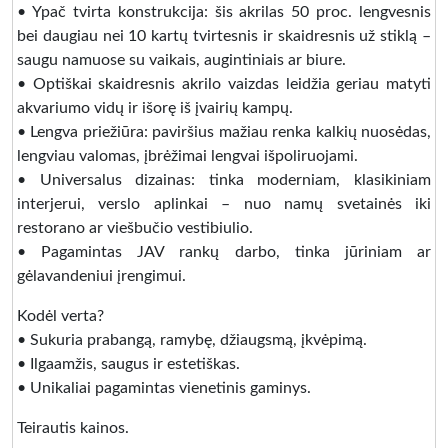
• Ypač tvirta konstrukcija: šis akrilas 50 proc. lengvesnis
bei daugiau nei 10 kartų tvirtesnis ir skaidresnis už stiklą –
saugu namuose su vaikais, augintiniais ar biure.
• Optiškai skaidresnis akrilo vaizdas leidžia geriau matyti
akvariumo vidų ir išorę iš įvairių kampų.
• Lengva priežiūra: paviršius mažiau renka kalkių nuosėdas,
lengviau valomas, įbrėžimai lengvai išpoliruojami.
• Universalus dizainas: tinka moderniam, klasikiniam
interjerui, verslo aplinkai – nuo namų svetainės iki
restorano ar viešbučio vestibiulio.
• Pagamintas JAV rankų darbo, tinka jūriniam ar
gėlavandeniui įrengimui.
Kodėl verta?
• Sukuria prabangą, ramybę, džiaugsmą, įkvėpimą.
• Ilgaamžis, saugus ir estetiškas.
• Unikaliai pagamintas vienetinis gaminys.
Teirautis kainos.