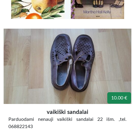
10.00 €
vaikiški sandalai
Parduodami nenauji vaikiški sandalai 22 išm. ,tel.
068822143