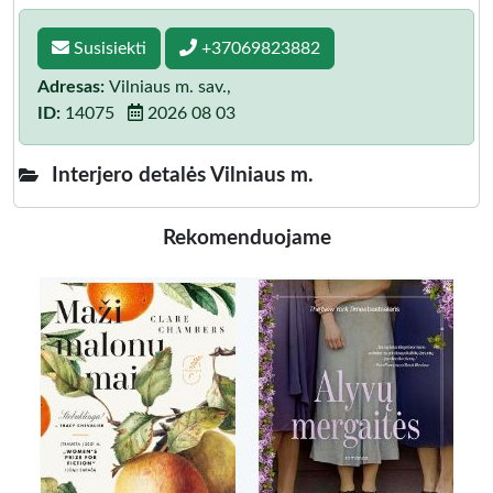
Susisiekti
+37069823882
Adresas:
Vilniaus m. sav.,
ID:
14075
2026 08 03
Interjero detalės Vilniaus m.
Rekomenduojame