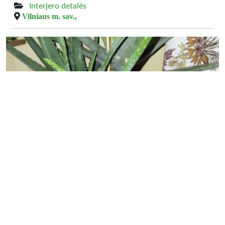
Interjero detalės
Vilniaus m. sav.,
30.00 €
vazoninė gėlė Agava Aloe vera
Parduodama didelė vazoninė gėlė Agava (Aloe vera) 30
eur Telf.+37068822143, Vilnius
Interjero detalės