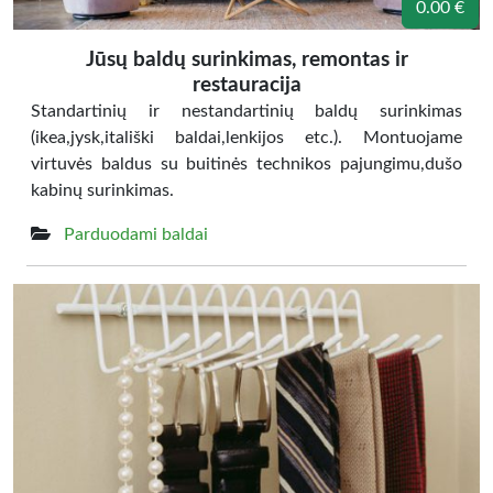
0.00 €
Jūsų baldų surinkimas, remontas ir
restauracija
Standartinių ir nestandartinių baldų surinkimas
(ikea,jysk,itališki baldai,lenkijos etc.). Montuojame
virtuvės baldus su buitinės technikos pajungimu,dušo
kabinų surinkimas.
Parduodami baldai