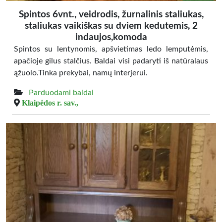
Spintos 6vnt., veidrodis, žurnalinis staliukas,
staliukas vaikiškas su dviem kedutemis, 2
indaujos,komoda
Spintos su lentynomis, apšvietimas ledo lemputėmis,
apačioje gilus stalčius. Baldai visi padaryti iš natūralaus
ąžuolo.Tinka prekybai, namų interjerui.
Parduodami baldai
Klaipėdos r. sav.,