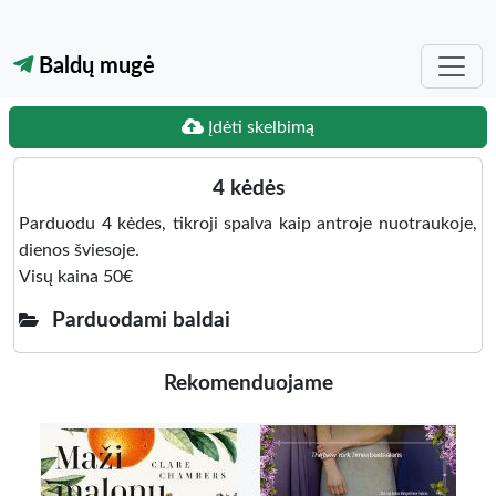
Baldų mugė
Įdėti skelbimą
4 kėdės
Parduodu 4 kėdes, tikroji spalva kaip antroje nuotraukoje,
dienos šviesoje.
Visų kaina 50€
Parduodami baldai
Rekomenduojame