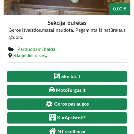
0.00 €
Sekcija-bufetas
Geros išvaizdos,mažai naudota. Pagaminta iš natūralaus
ąžuolo.
Parduodami baldai
Klaipėdos r. sav.,
Skelbti.lt
MotoTurgus.lt
Geros paslaugos
KurApsistoti?
NT skelbimai