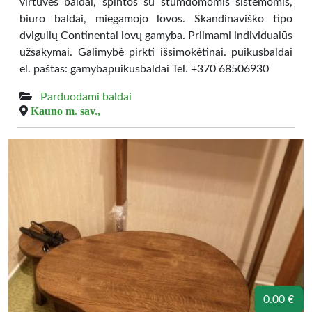
virtuvės baldai, spintos su stumdomomis sistemomis,
biuro baldai, miegamojo lovos. Skandinaviško tipo
dvigulių Continental lovų gamyba. Priimami individualūs
užsakymai. Galimybė pirkti išsimokėtinai. puikusbaldai
el. paštas: gamybapuikusbaldai Tel. +370 68506930
Parduodami baldai
Kauno m. sav.,
0.00 €