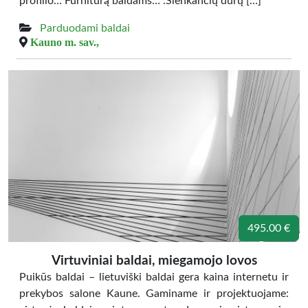
profilio… Furnitūrą baldams… .Slenkančių durų […]
Parduodami baldai
Kauno m. sav.,
495.00 €
Virtuviniai baldai, miegamojo lovos
Puikūs baldai – lietuviški baldai gera kaina internetu ir
prekybos salone Kaune. Gaminame ir projektuojame: