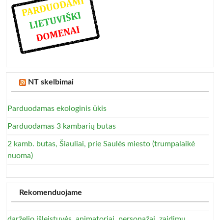
NT skelbimai
Parduodamas ekologinis ūkis
Parduodamas 3 kambarių butas
2 kamb. butas, Šiauliai, prie Saulės miesto (trumpalaikė
nuoma)
Rekomenduojame
darželio išleistuvės, animatoriai, personažai, zaidimu