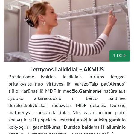
1.00 €
Lentynos Laikikliai – AKMUS
Prekiaujame ivairias laikikliais kuriuos lengvai
pritaikysite nuo virtuves iki garazo.Taip pat”Akmus”
siūlo Karūnas iš MDF ir medžio.Gaminame natūralaus
ąžuolo, alksnio,uosio ir beržo baldines
dureles,kokybiškai nudažytas MDF detales. Durelių
matmenys – nestandartiniai. Mes garantuojame platų
spalvų ir raštų spektrą, estetinį grožį ir aukštą gaminio
kokybę ir ilgaamžiškumą. Dureles baldams iš aliuminio