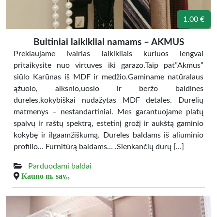
1.00 €
Buitiniai laikikliai namams – AKMUS
Prekiaujame ivairias laikikliais kuriuos lengvai
pritaikysite nuo virtuves iki garazo.Taip pat”Akmus”
siūlo Karūnas iš MDF ir medžio.Gaminame natūralaus
ąžuolo, alksnio,uosio ir beržo baldines
dureles,kokybiškai nudažytas MDF detales. Durelių
matmenys – nestandartiniai. Mes garantuojame platų
spalvų ir raštų spektrą, estetinį grožį ir aukštą gaminio
kokybę ir ilgaamžiškumą. Dureles baldams iš aliuminio
profilio… Furnitūrą baldams… .Slenkančių durų […]
Parduodami baldai
Kauno m. sav.,