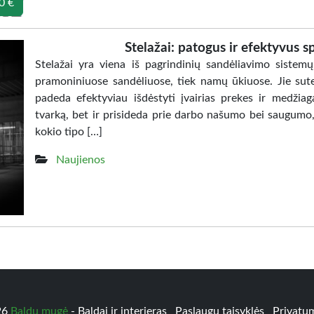
0 €
Stelažai: patogus ir efektyvus 
Stelažai yra viena iš pagrindinių sandėliavimo sistem
pramoniniuose sandėliuose, tiek namų ūkiuose. Jie sutei
padeda efektyviau išdėstyti įvairias prekes ir medžiaga
tvarką, bet ir prisideda prie darbo našumo bei saugumo, 
kokio tipo […]
Naujienos
26
Baldų mugė
- Baldai ir interjeras
Paslaugų taisyklės
Privatum