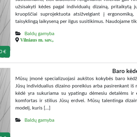
užsisakyti kėdes pagal individualų dizainą, pritaikytą 
kruopščiai suprojektuota atsižvelgiant į ergonomiką,
taisyklingą laikyseną per ilgus susitikimus. Naudojame ti
Baldų gamyba
Vilniaus m. sav.,
0 €
Baro kėd
Mūsų įmonė specializuojasi aukštos kokybės baro kėdžių
Jūsų individualius dizaino poreikius arba pasirenkant iš
kėdė yra sukuriama su ypatingu dėmesiu detalėms ir 
komfortas ir stilius Jūsų erdvei. Mūsų talentinga diza
modelį, kuris […]
Baldų gamyba