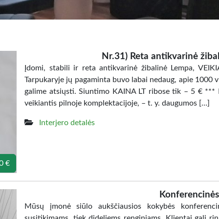
Nr.31) Reta antikvarinė žiba
Įdomi, stabili ir reta antikvarinė žibalinė Lempa, VEIK
Tarpukaryje jų pagaminta buvo labai nedaug, apie 1000 
galime atsiųsti. Siuntimo KAINA LT ribose tik – 5 € ***
veikiantis pilnoje komplektacijoje, – t. y. daugumos […]
Interjero detalės
0 €
Konferencinės
Mūsų įmonė siūlo aukščiausios kokybės konferencine
susitikimams, tiek dideliems renginiams. Klientai gali r