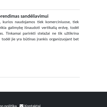
sprendimas sandėliavimui
ų, kurios naudojamos tiek komerciniuose, tiek
kia galimybę išnaudoti vertikalią erdvę, todėl
s. Tinkamai parinkti stelažai ne tik užtikrina
todėl jie yra būtinas įrankis organizuojant bet
o politika
Kontaktai