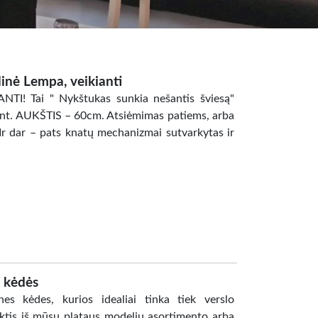
linė Lempa, veikianti
IANTI! Tai " Nykštukas sunkia nešantis šviesą"
vnt. AUKŠTIS – 60cm. Atsiėmimas patiems, arba
 Ir dar – pats knatų mechanizmai sutvarkytas ir
 kėdės
s kėdes, kurios idealiai tinka tiek verslo
inktis iš mūsų plataus modelių asortimento arba