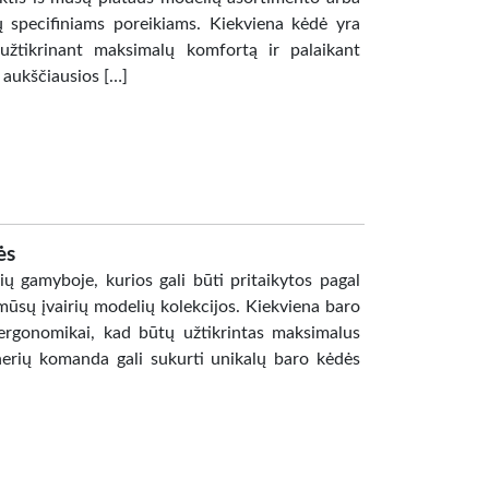
jų specifiniams poreikiams. Kiekviena kėdė yra
 užtikrinant maksimalų komfortą ir palaikant
k aukščiausios […]
ės
 gamyboje, kurios gali būti pritaikytos pagal
 mūsų įvairių modelių kolekcijos. Kiekviena baro
ergonomikai, kad būtų užtikrintas maksimalus
inerių komanda gali sukurti unikalų baro kėdės