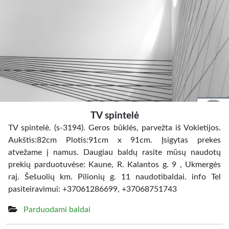
TV spintelė
TV spintelė. (s-3194). Geros būklės, parvežta iš Vokietijos.
Aukštis:82cm Plotis:91cm x 91cm. Įsigytas prekes
atvežame į namus. Daugiau baldų rasite mūsų naudotų
prekių parduotuvėse: Kaune, R. Kalantos g. 9 , Ukmergės
raj. Šešuolių km. Pilionių g. 11 naudotibaldai. info Tel
pasiteiravimui: +37061286699, +37068751743
Parduodami baldai