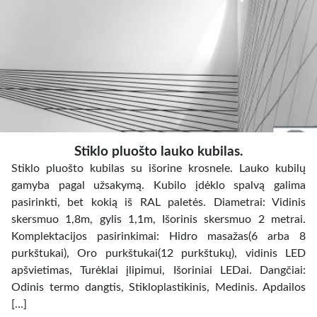
Stiklo pluošto lauko kubilas.
Stiklo pluošto kubilas su išorine krosnele. Lauko kubilų
gamyba pagal užsakymą. Kubilo įdėklo spalvą galima
pasirinkti, bet kokią iš RAL paletės. Diametrai: Vidinis
skersmuo 1,8m, gylis 1,1m, Išorinis skersmuo 2 metrai.
Komplektacijos pasirinkimai: Hidro masažas(6 arba 8
purkštukai), Oro purkštukai(12 purkštukų), vidinis LED
apšvietimas, Turėklai įlipimui, Išoriniai LEDai. Dangčiai:
Odinis termo dangtis, Stikloplastikinis, Medinis. Apdailos
[…]