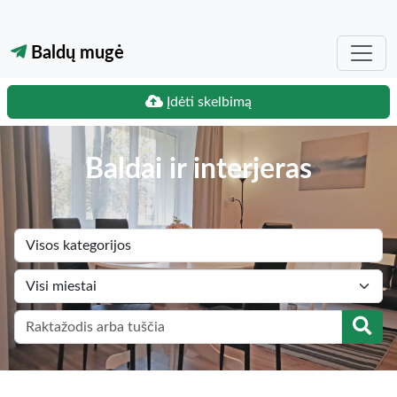
Baldų mugė
Įdėti skelbimą
Baldai ir interjeras