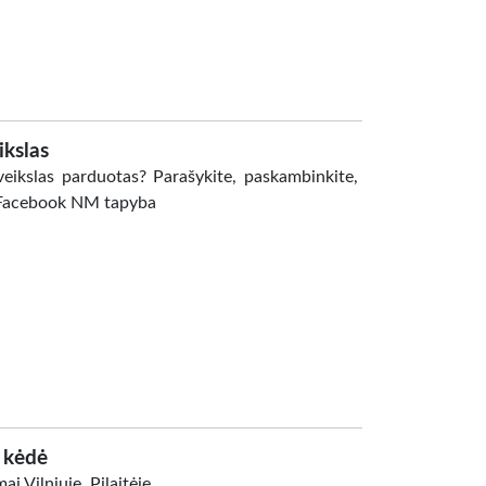
ikslas
ikslas parduotas? Parašykite, paskambinkite,
ų Facebook NM tapyba
 kėdė
 Vilniuje, Pilaitėje