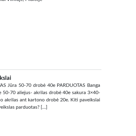
kslai
DUOTAS Jūra 50-70 drobė 40e PARDUOTAS Banga
 50-70 aliejus- akrilas drobė 40e sakura 3×40-
o akrilas ant kartono drobė 20e. Kiti paveikslai
eikslas parduotas? […]