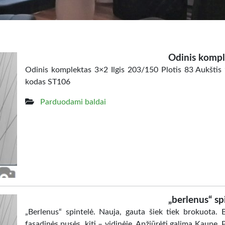
Odinis kompl
Odinis komplektas 3×2 Ilgis 203/150 Plotis 83 Aukštis 
kodas ST106
Parduodami baldai
„berlenus“ sp
„Berlenus“ spintelė. Nauja, gauta šiek tiek brokuota. 
fasadinės pusės, kiti – vidinėje. Apžiūrėti galima Kaune.