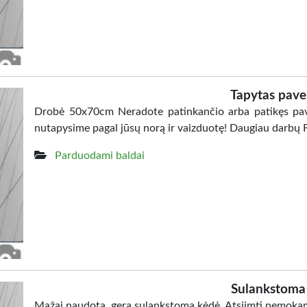
Tapytas pave
Drobė 50x70cm Neradote patinkančio arba patikęs pave
nutapysime pagal jūsų norą ir vaizduotę! Daugiau darb
Parduodami baldai
Sulankstoma
Mažai naudota, gera sulankstoma kėdė. Atsiimti nemokamai