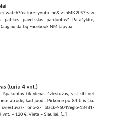
lai
tube/ watch?feature=youtu. be& v=pMK2LS7rvlw
 patikęs paveikslas parduotas? Parašykite,
ę! Daugiau darbų Facebook NM tapyba
as (turiu 4 vnt.)
. Išpakuotas tik vienas šviestuvas, visi kiti net
ete atrodė, kad juodi. Pirkome po 84 € iš čia:
s- sviestuvas- ono-2- black-96049eglo-13481-
nt. – 120 €. Vieta – Šiauliai. […]