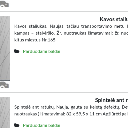
Kavos stali
Kavos staliukas. Naujas, tačiau transportavimo metu b
kampas – stalviršio. Žr. nuotraukas Išmatavimai: žr. nu
kitus miestus Nr.165
Parduodami baldai
Spintelė ant 
Spintelė ant ratukų. Nauja, gauta su keletą defektų. Def
nuotraukas ) Išmatavimai: 82 x 59,5 x 11 cm Apžiūrėti ga
Parduodami baldai