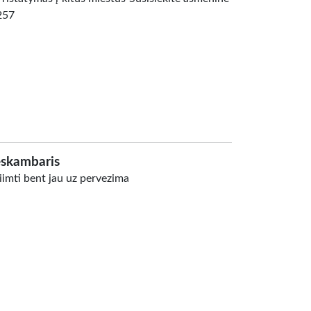
257
skambaris
siimti bent jau uz pervezima