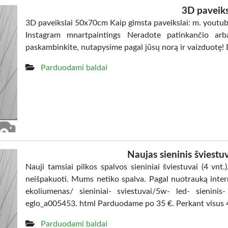
3D paveiks
3D paveikslai 50x70cm Kaip gimsta paveikslai: m. you
Instagram mnartpaintings Neradote patinkančio arba
paskambinkite, nutapysime pagal jūsų norą ir vaizduot
Parduodami baldai
Naujas sieninis šviestuv
Nauji tamsiai pilkos spalvos sieniniai šviestuvai (4 vnt.)
neišpakuoti. Mums netiko spalva. Pagal nuotrauką intern
ekoliumenas/ sieniniai- sviestuvai/5w- led- sienini
eglo_a005453. html Parduodame po 35 €. Perkant visus 4 v
Parduodami baldai