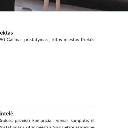
ektas
90 Galimas pristatymas į kitus miestus Prekės
intelė
Brokas: pažeisti kampučiai, vienas kamputis iš
 Pristatymas į kitus miestus Susisiekite asmenine