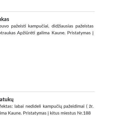
ukas
uvo pažeisti kampučiai, didžiausias pažeistas
otraukas Apžiūrėti galima Kaune. Pristatymas į
ratukų
ektas: labai nedideli kampučių pažeidimai ( žr.
lima Kaune. Pristatymas į kitus miestus Nr.188