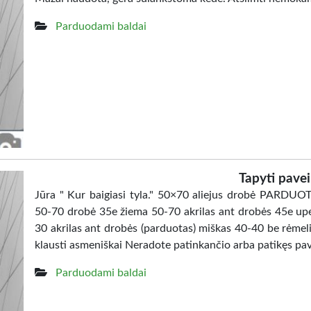
Parduodami baldai
Tapyti pavei
Jūra " Kur baigiasi tyla." 50×70 aliejus drobė PAR
50-70 drobė 35e žiema 50-70 akrilas ant drobės 45e upe
30 akrilas ant drobės (parduotas) miškas 40-40 be rėmeli
klausti asmeniškai Neradote patinkančio arba patikęs pav
Parduodami baldai