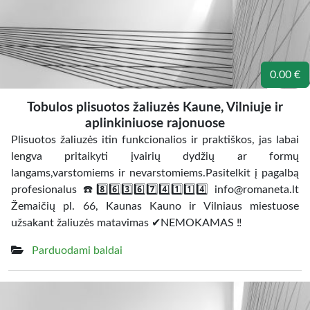
0.00 €
Tobulos plisuotos žaliuzės Kaune, Vilniuje ir
aplinkiniuose rajonuose
Plisuotos žaliuzės itin funkcionalios ir praktiškos, jas labai
lengva pritaikyti įvairių dydžių ar formų
langams,varstomiems ir nevarstomiems.Pasitelkit į pagalbą
profesionalus ☎️8️⃣6️⃣3️⃣6️⃣7️⃣4️⃣1️⃣1️⃣4️⃣ info@romaneta.lt
Žemaičių pl. 66, Kaunas Kauno ir Vilniaus miestuose
užsakant žaliuzės matavimas ✔NEMOKAMAS ‼
Parduodami baldai