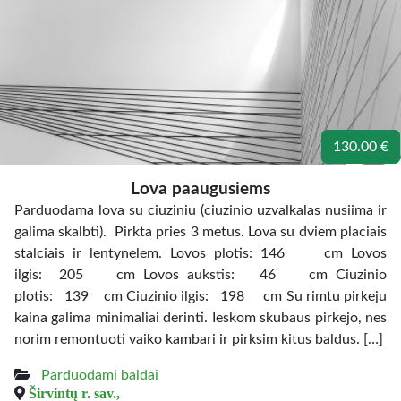
130.00 €
Lova paaugusiems
Parduodama lova su ciuziniu (ciuzinio uzvalkalas nusiima ir
galima skalbti). Pirkta pries 3 metus. Lova su dviem placiais
stalciais ir lentynelem. Lovos plotis: 146 cm Lovos
ilgis: 205 cm Lovos aukstis: 46 cm Ciuzinio
plotis: 139 cm Ciuzinio ilgis: 198 cm Su rimtu pirkeju
kaina galima minimaliai derinti. Ieskom skubaus pirkejo, nes
norim remontuoti vaiko kambari ir pirksim kitus baldus. […]
Parduodami baldai
Širvintų r. sav.,