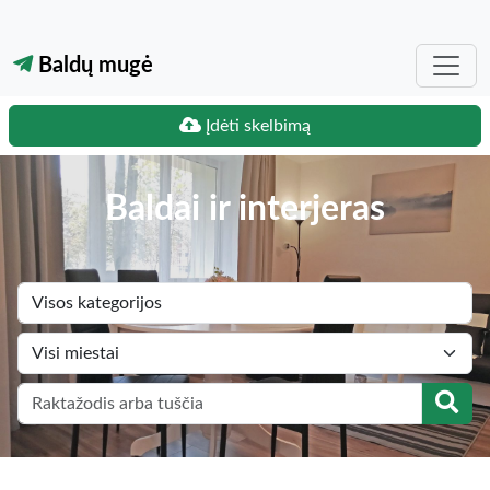
Baldų mugė
Įdėti skelbimą
Baldai ir interjeras