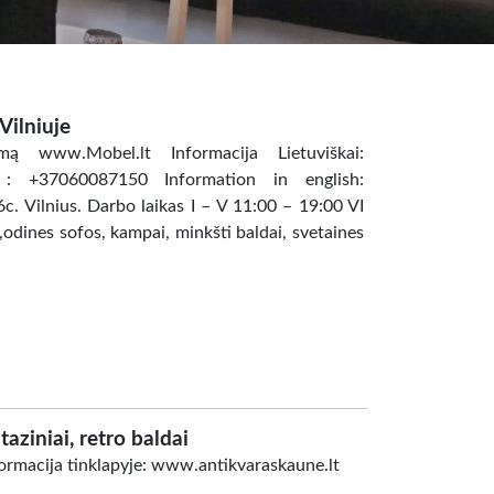
Vilniuje
mą www.Mobel.lt Informacija Lietuviškai:
+37060087150 Information in english:
 Vilnius. Darbo laikas I – V 11:00 – 19:00 VI
i,odines sofos, kampai, minkšti baldai, svetaines
taziniai, retro baldai
informacija tinklapyje: www.antikvaraskaune.lt