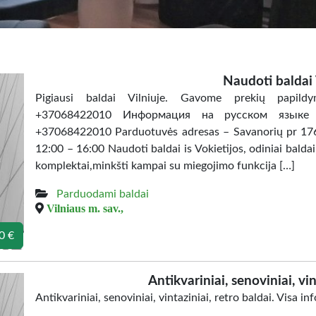
Naudoti baldai 
Pigiausi baldai Vilniuje. Gavome prekių papildy
+37068422010 Информация на русском языке : 
+37068422010 Parduotuvės adresas – Savanorių pr 176c.
12:00 – 16:00 Naudoti baldai is Vokietijos, odiniai balda
komplektai,minkšti kampai su miegojimo funkcija […]
Parduodami baldai
Vilniaus m. sav.,
0 €
Antikvariniai, senoviniai, vin
Antikvariniai, senoviniai, vintaziniai, retro baldai. Visa 