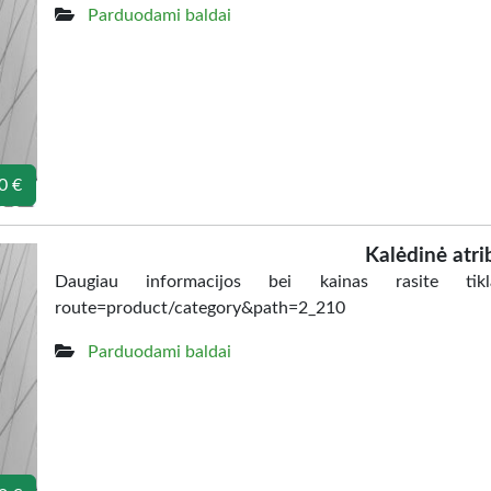
Parduodami baldai
0 €
Kalėdinė atri
Daugiau informacijos bei kainas rasite tiklalapy
route=product/category&path=2_210
Parduodami baldai